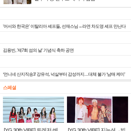
'어서와 한국은' 이탈리아 셰프들, 선재스님→라연 차도영 셰프 만난다
김용빈, '제7회 섬의 날' 기념식 축하 공연
‘언니네 산지직송3’ 강유석, 넉살부터 감성까지…대체 불가 ‘남매 케미’
스페셜
[YG 30th VIBE] 트레저·베
[YG 30th VIBE] 지누션→빅