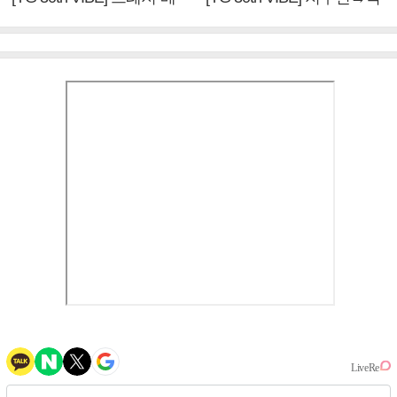
이비몬스터, YG DNA 계승
뱅·투애니원·블랙핑크, YG
③
만의 문법②