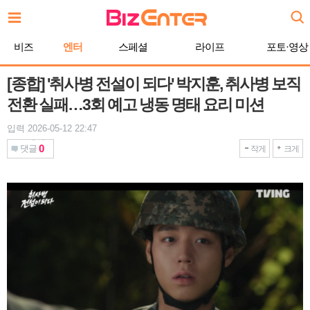
본
문
바
비즈
엔터
스페셜
라이프
포토·영상
로
가
기
[종합] '취사병 전설이 되다' 박지훈, 취사병 보직
전환 실패…3회 예고 냉동 명태 요리 미션
입력 2026-05-12 22:47
0
댓글
작게
크게