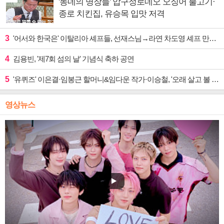
'동네의 명장들' 압구정로데오 오징어 불고기·
종로 치킨집, 유승목 입맛 저격
3
'어서와 한국은' 이탈리아 셰프들, 선재스님→라연 차도영 셰프 만난다
4
김용빈, '제7회 섬의 날' 기념식 축하 공연
5
'유퀴즈' 이은결·임봉근 할머니&임다운 작가·이승철, '오래 살고 볼 일' 특집 출격
영상뉴스