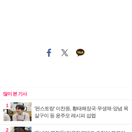
많이 본 기사
1
'편스토랑' 이찬원, 황태해장국·무생채·양념 목
살구이 등 윤주모 레시피 섭렵
2