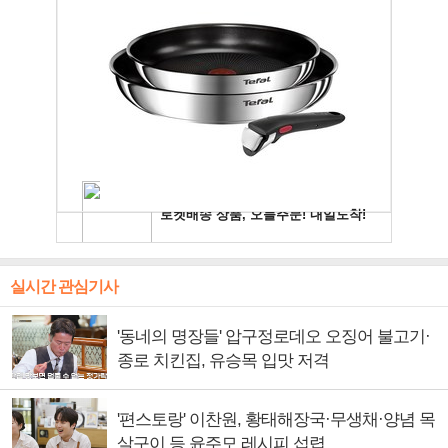
실시간 관심기사
'동네의 명장들' 압구정로데오 오징어 불고기·
종로 치킨집, 유승목 입맛 저격
'편스토랑' 이찬원, 황태해장국·무생채·양념 목
살구이 등 윤주모 레시피 섭렵