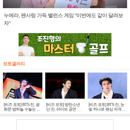
누에라, 팬사랑 가득 밸런스 게임 "이번에도 같이 달려보
자"
포토갤러리
[비즈 포토] BTS 진, 광
[비즈 포토] 방탄소년
[비즈 포토] BTS 진, 눈
화문 밤하늘 수놓는 '비
단 진, 라이브 공연 중
빛 하나로 팬심 저격…
주얼 킹'의 열창
빛나는 독보적 아우라
독보적 카리스마