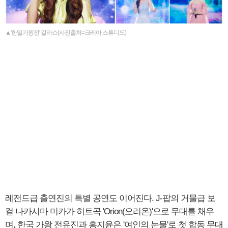
▲'한일가왕전' 갈라쇼(사진출처=크레아 스튜디오)
레전드급 출연진의 특별 공연도 이어진다. J-팝의 거물급 보
컬 나카시마 미카가 히트곡 'Orion(오리온)'으로 무대를 채우
며, 한국 가왕 전유진과 홍지윤은 '여인의 눈물'로 첫 합동 무대