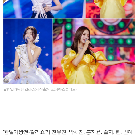
▲'한일가왕전' 갈라쇼(사진출처=크레아 스튜디오)
'한일가왕전-갈라쇼'가 전유진, 박서진, 홍지윤, 솔지, 린, 빈예