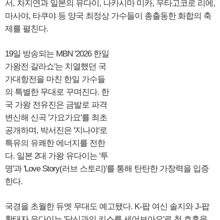
서, 차지연과 일본의 유다이, 나카시마 미카, 우타고코로 리에,
마사야, 타쿠야 등 양국 최정상 가수들이 총출동한 화합의 축
제를 펼친다.
19일 방송되는 MBN '2026 한일
가왕전 갈라쇼'는 치열했던 국
가대항전을 마친 한일 가수들
의 특별한 무대로 꾸며진다. 한
국 가왕 전유진은 금발로 파격
변신해 신곡 '가요가요'를 최초
공개하며, 박서진은 '지나야'로
특유의 유쾌한 에너지를 전한
다. 일본 2대 가왕 유다이는 '투
명'과 'Love Story(러브 스토리)'를 통해 탄탄한 가창력을 입증
한다.
국경을 초월한 듀엣 무대도 예고됐다. K-팝 여신 솔지와 J-팝
황태자 유다이는 '당신과의 키스를 세어보아요'로 첫 호흡을