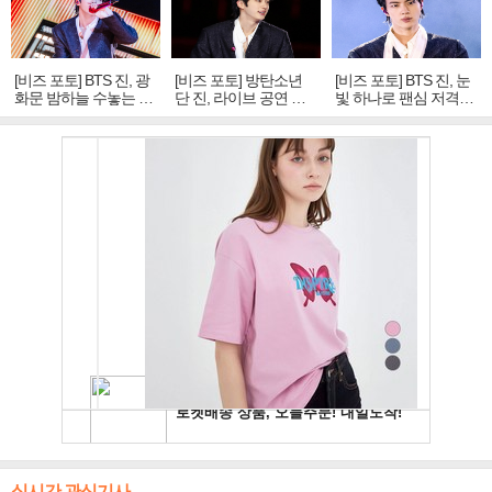
[비즈 포토] BTS 진, 광
[비즈 포토] 방탄소년
[비즈 포토] BTS 진, 눈
화문 밤하늘 수놓는 '비
단 진, 라이브 공연 중
빛 하나로 팬심 저격…
주얼 킹'의 열창
빛나는 독보적 아우라
독보적 카리스마
실시간 관심기사