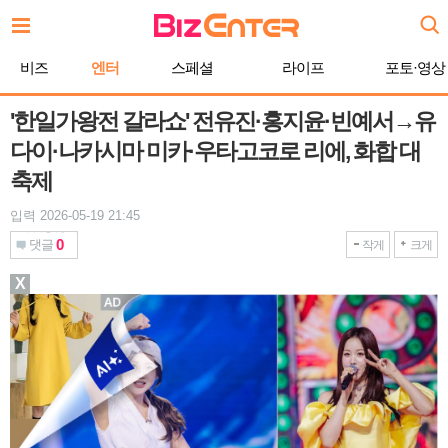
본
문
바
비즈
엔터
스페셜
라이프
포토·영상
로
가
기
'한일가왕전 갈라쇼' 전유진·홍지윤·빈예서→유
다이·나카시마 미카·우타고코로 리에, 화합 대
축제
입력 2026-05-19 21:45
0
댓글
작게
크게
X