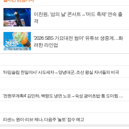
이찬원, '섬의 날' 콘서트→'머드 축제' 연속 출
격
'2026 SBS 가요대전 썸머' 유튜브 생중계…화
려한 라인업
'타임슬립 천일야사' 사도세자→양녕대군, 조선 왕실 자녀들의 비극
'전현무계획4' 김민하, 백령도 냉면 노포→숙성 광어초밥·통 도미찜 맛집 탐방
리센느 원이·리브·제나, 다음주 '놀토' 접수 예고