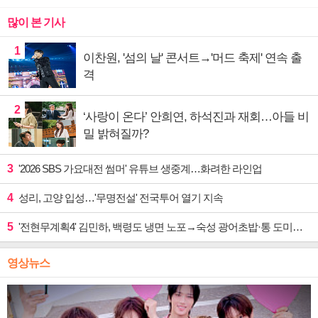
많이 본 기사
1
이찬원, '섬의 날' 콘서트→'머드 축제' 연속 출
격
2
‘사랑이 온다’ 안희연, 하석진과 재회…아들 비
밀 밝혀질까?
3
'2026 SBS 가요대전 썸머' 유튜브 생중계…화려한 라인업
4
성리, 고양 입성…'무명전설' 전국투어 열기 지속
5
'전현무계획4' 김민하, 백령도 냉면 노포→숙성 광어초밥·통 도미찜 맛집 탐방
영상뉴스