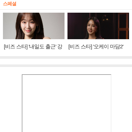
스페셜
[비즈 스타] '내일도 출근' 강
[비즈 스타] '오케이 마담2'
미나 "아이오아이 불화설?
엄정화 "6년 만의 속편 제
사실 아냐"(인터뷰)
작, 하늘의 뜻"(인터뷰)