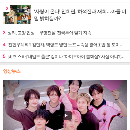
2
‘사랑이 온다’ 안희연, 하석진과 재회…아들 비
밀 밝혀질까?
3
성리, 고양 입성…'무명전설' 전국투어 열기 지속
4
'전현무계획4' 김민하, 백령도 냉면 노포→숙성 광어초밥·통 도미찜 맛집 탐방
5
[비즈 스타] '내일도 출근' 강미나 "아이오아이 불화설? 사실 아냐"(인터뷰)
영상뉴스