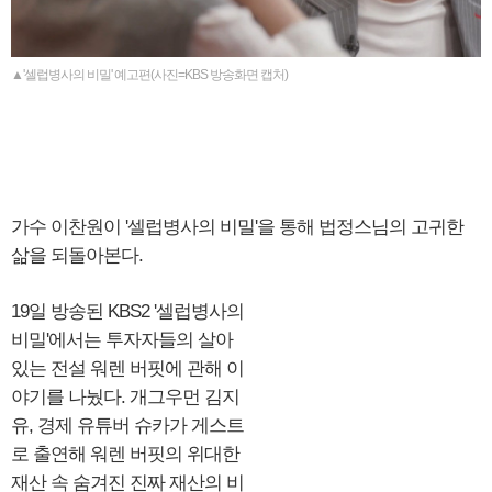
▲'셀럽병사의 비밀' 예고편(사진=KBS 방송화면 캡처)
가수 이찬원이 '셀럽병사의 비밀'을 통해 법정스님의 고귀한
삶을 되돌아본다.
19일 방송된 KBS2 '셀럽병사의
비밀'에서는 투자자들의 살아
있는 전설 워렌 버핏에 관해 이
야기를 나눴다. 개그우먼 김지
유, 경제 유튜버 슈카가 게스트
로 출연해 워렌 버핏의 위대한
재산 속 숨겨진 진짜 재산의 비