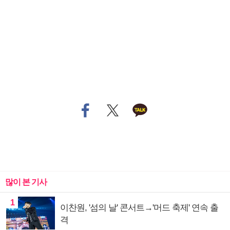
많이 본 기사
1
이찬원, '섬의 날' 콘서트→'머드 축제' 연속 출
격