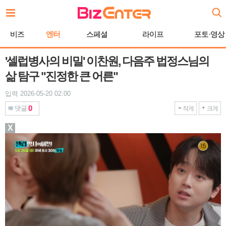
본
문
바
비즈
엔터
스페셜
라이프
포토·영상
로
가
기
'셀럽병사의 비밀' 이찬원, 다음주 법정스님의
삶 탐구 "진정한 큰 어른"
입력 2026-05-20 02:00
0
댓글
작게
크게
X