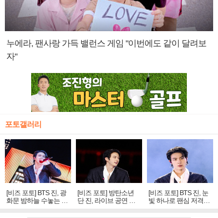
누에라, 팬사랑 가득 밸런스 게임 "이번에도 같이 달려보
자"
포토갤러리
[비즈 포토] BTS 진, 광
[비즈 포토] 방탄소년
[비즈 포토] BTS 진, 눈
화문 밤하늘 수놓는 '비
단 진, 라이브 공연 중
빛 하나로 팬심 저격…
주얼 킹'의 열창
빛나는 독보적 아우라
독보적 카리스마