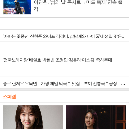
이찬원, '섬의 날' 콘서트→'머드 축제' 연속 출
격
'아빠는 꽃중년' 신현준 와이프 김경미, 삼남매와 나이 57세 생일 맞은 아빠 위해 ‘비밀 파티’ 준비
‘전국노래자랑’ 배일호·박현빈·조정민·김유라·미스김, 축하무대
종로 란저우 우육면ㆍ가평 메밀 막국수 맛집ㆍ부여 전통국수공장ㆍ남양주 제분공장 등 최고의 면발 위한 '극한직업'
스페셜