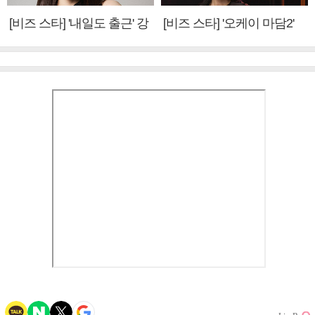
[비즈 스타] '내일도 출근' 강
[비즈 스타] '오케이 마담2'
미나 "아이오아이 불화설?
엄정화 "6년 만의 속편 제
사실 아냐"(인터뷰)
작, 하늘의 뜻"(인터뷰)