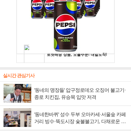
실시간 관심기사
'동네의 명장들' 압구정로데오 오징어 불고기·
종로 치킨집, 유승목 입맛 저격
'동네한바퀴' 성수 두부 오마카세·서울숲 카페
거리 빙수·뚝도시장 숯불불고기, 다채로운 서
울의 맛