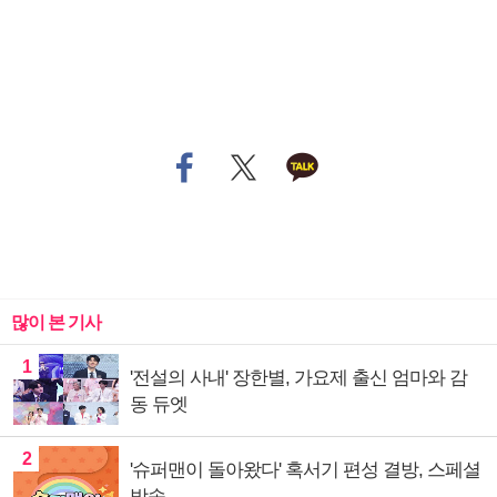
많이 본 기사
1
'전설의 사내' 장한별, 가요제 출신 엄마와 감
동 듀엣
2
'슈퍼맨이 돌아왔다' 혹서기 편성 결방, 스페셜
방송