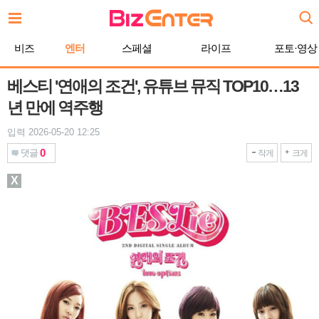
본
문
바
비즈
엔터
스페셜
라이프
포토·영상
로
가
기
베스티 '연애의 조건', 유튜브 뮤직 TOP10…13
년 만에 역주행
입력 2026-05-20 12:25
0
댓글
작게
크게
X