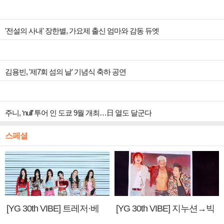
'전설의 사내' 장한별, 가요제 출신 엄마와 감동 듀엣
김용빈, '제7회 섬의 날' 기념식 축하 공연
주니, ‘null’ 투어 인 도쿄 9월 개최…日 열도 달군다
스페셜
[YG 30th VIBE] 트레저·베
[YG 30th VIBE] 지누션→빅
이비몬스터, YG DNA 계승
뱅·투애니원·블랙핑크, YG