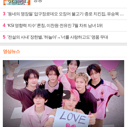
3
'동네의 명장들' 압구정로데오 오징어 불고기·종로 치킨집, 유승목 입맛 저격
4
‘KSI 영향력 지수’ 론칭, 이찬원·전유진 7월 차트 남녀 1위
5
'전설의 사내' 장한별, '하늘아'→'너를 사랑하고도' 명품 무대
영상뉴스