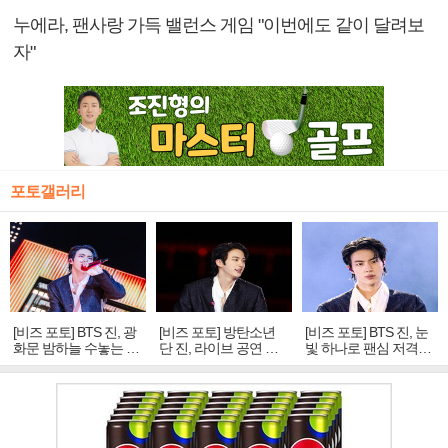
누에라, 팬사랑 가득 밸런스 게임 "이번에도 같이 달려보
자"
포토갤러리
[비즈 포토] BTS 진, 광
[비즈 포토] 방탄소년
[비즈 포토] BTS 진, 눈
화문 밤하늘 수놓는 '비
단 진, 라이브 공연 중
빛 하나로 팬심 저격…
주얼 킹'의 열창
빛나는 독보적 아우라
독보적 카리스마