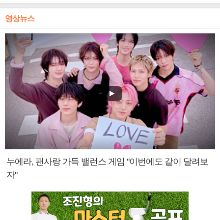
영상뉴스
누에라, 팬사랑 가득 밸런스 게임 "이번에도 같이 달려보
자"