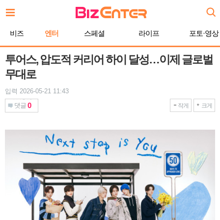
본
문
바
비즈
엔터
스페셜
라이프
포토·영상
로
가
기
투어스, 압도적 커리어 하이 달성…이제 글로벌
무대로
입력 2026-05-21 11:43
0
댓글
작게
크게