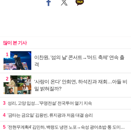
많이 본 기사
1
이찬원, '섬의 날' 콘서트→'머드 축제' 연속 출
격
2
‘사랑이 온다’ 안희연, 하석진과 재회…아들 비
밀 밝혀질까?
3
성리, 고양 입성…'무명전설' 전국투어 열기 지속
4
'금타는 금요일' 김용빈, 류지광과 저음 대결 승리
5
'전현무계획4' 김민하, 백령도 냉면 노포→숙성 광어초밥·통 도미찜 맛집 탐방