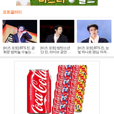
포토갤러리
[비즈 포토] BTS 진, 광
[비즈 포토] 방탄소년
[비즈 포토] BTS 진, 눈
화문 밤하늘 수놓는 '비
단 진, 라이브 공연 중
빛 하나로 팬심 저격…
주얼 킹'의 열창
빛나는 독보적 아우라
독보적 카리스마