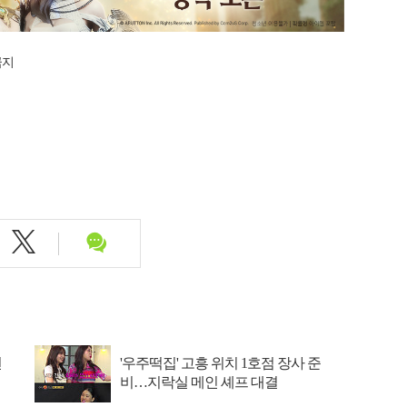
금지
선
'우주떡집' 고흥 위치 1호점 장사 준
비…지락실 메인 셰프 대결