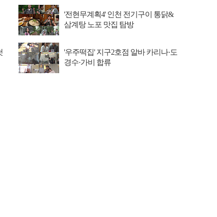
'전현무계획4' 인천 전기구이 통닭&
삼계탕 노포 맛집 탐방
첫
'우주떡집' 지구2호점 알바 카리나·도
경수·가비 합류