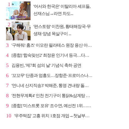
1
'어서와 한국은' 이탈리아 셰프들,
선재스님→라연 차도...
2
'편스토랑' 이찬원, 황태해장국·무
생채·양념 목살구이 ...
3
'구해줘! 홈즈' 이모란 필라테스 원장 용산 아파트 방...
4
[종합] '합숙맞선2' 최정윤 인기녀 등극…다음주 마지막...
5
김용빈, '제7회 섬의 날' 기념식 축하 공연
6
'꼬꼬무' 단종과 엄흥도…장항준·프로미스나인 이채영·...
7
'언니네 산지직송3' 박해준, 통영 견내량 돌미역 조업 ...
8
'전현무계획4' 인천 전기구이 통닭&삼계탕 노포 맛집 탐방
9
[종합] '미스트롯 포유' 조수연, 예선전 1위…신윤승 지...
10
'우주떡집' 고흥 위치 1호점 개업→첫날부터 大위기