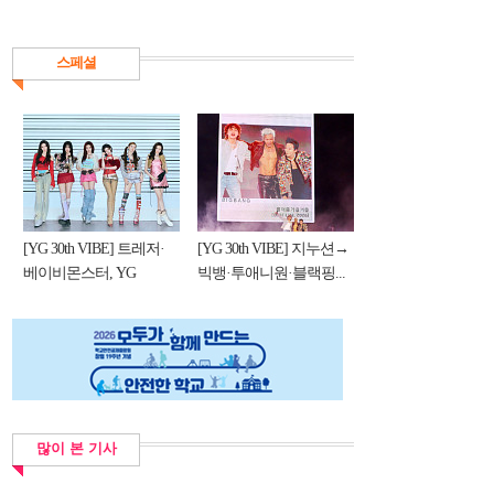
스페셜
[YG 30th VIBE] 트레저·
[YG 30th VIBE] 지누션→
베이비몬스터, YG
빅뱅·투애니원·블랙핑...
DNA...
많이 본 기사