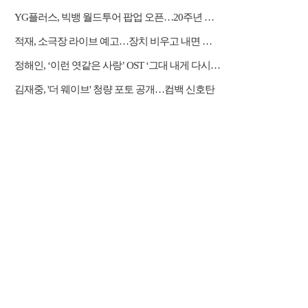
YG플러스, 빅뱅 월드투어 팝업 오픈…20주년 응원봉 공개
적재, 소극장 라이브 예고…장치 비우고 내면 채운다
정해인, ‘이런 엿같은 사랑’ OST ‘그대 내게 다시’ 리메이크 가창
김재중, '더 웨이브' 청량 포토 공개…컴백 신호탄