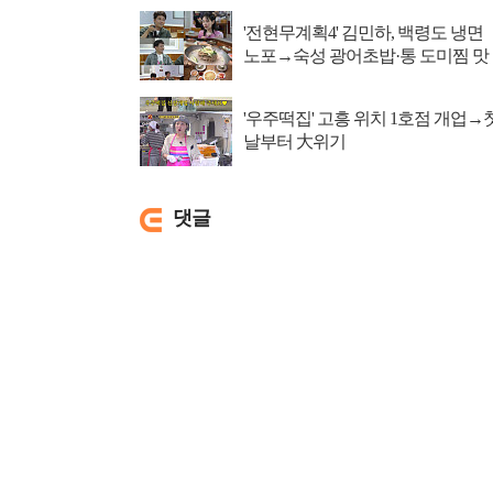
'전현무계획4' 김민하, 백령도 냉면
노포→숙성 광어초밥·통 도미찜 맛
집 탐방
'우주떡집' 고흥 위치 1호점 개업→
날부터 大위기
댓글