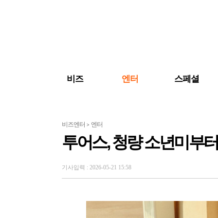
검색 바로가기
주메뉴 바로가기
주요 기사 바로가기
비즈
엔터
스페셜
비즈엔터
엔터
>
투어스, 청량 소년미부
기사입력 : 2026-05-21 15:58