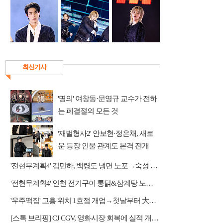
최신기사
'명의' 여창동·문영규 교수가 전하
는 폐결절의 모든 것
'재벌형사2' 안보현·정은채, 새로
운 등장 인물 관계도 본격 전개
'전현무계획4' 김민하, 백령도 냉면 노포→숙성 광어초밥·통 도미찜 맛집 탐방
'전현무계획4' 인천 전기구이 통닭&삼계탕 노포 맛집 탐방
'우주떡집' 고흥 위치 1호점 개업→첫날부터 大위기
[스톡 브리핑] CJ CGV, 영화시장 회복에 실적 개선…2Q 매출 5939억