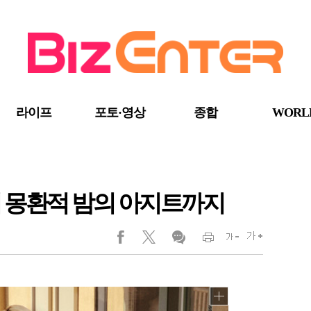
라이프
포토·영상
종합
WORL
터 몽환적 밤의 아지트까지