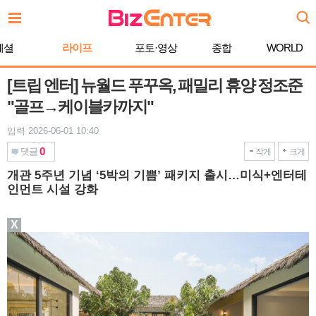
본
문
바
페셜
라이프
포토·영상
종합
WORLD
로
가
기
[트립 엔터] 뉴월드 푸꾸옥, 패밀리 휴양 정조준
"골프→케이블카까지"
입력 2026-06-01 10:40
0
댓글
작게
크게
개관 5주년 기념 ‘5박의 기쁨’ 패키지 출시…미식+엔터테
인먼트 시설 강화
X