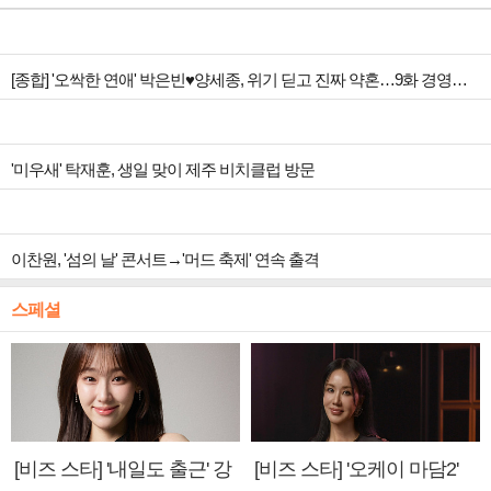
[종합] '오싹한 연애' 박은빈♥양세종, 위기 딛고 진짜 약혼…9화 경영권 사수 작전 예고
'미우새' 탁재훈, 생일 맞이 제주 비치클럽 방문
이찬원, '섬의 날' 콘서트→'머드 축제' 연속 출격
스페셜
[비즈 스타] '내일도 출근' 강
[비즈 스타] '오케이 마담2'