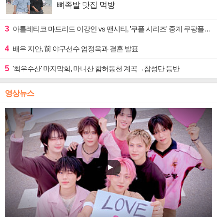
뼈족발 맛집 먹방
3
아틀레티코 마드리드 이강인 vs 맨시티, '쿠플 시리즈' 중계 쿠팡플레이
4
배우 지안, 前 야구선수 엄정욱과 결혼 발표
5
'최우수산' 마지막회, 마니산 함허동천 계곡→참성단 등반
영상뉴스