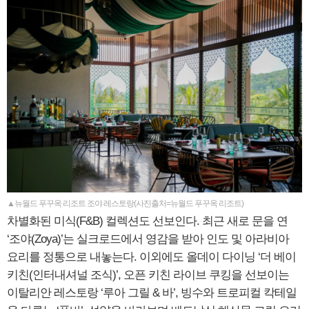
▲뉴월드 푸꾸옥 리조트 조야 레스토랑(사진출처=뉴월드 푸꾸옥 리조트)
차별화된 미식(F&B) 컬렉션도 선보인다. 최근 새로 문을 연
‘조야(Zoya)’는 실크로드에서 영감을 받아 인도 및 아라비아
요리를 정통으로 내놓는다. 이외에도 올데이 다이닝 ‘더 베이
키친(인터내셔널 조식)’, 오픈 키친 라이브 쿠킹을 선보이는
이탈리안 레스토랑 ‘루아 그릴 & 바’, 빙수와 트로피컬 칵테일