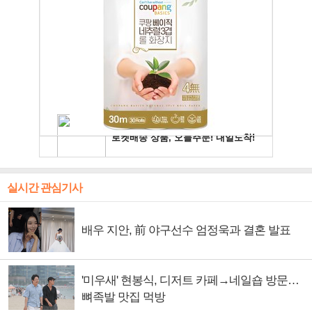
실시간 관심기사
배우 지안, 前 야구선수 엄정욱과 결혼 발표
'미우새' 현봉식, 디저트 카페→네일숍 방문…
뼈족발 맛집 먹방