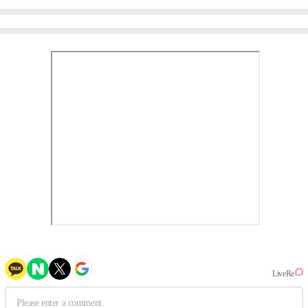
미나 "아이오아이 불화설?
엄정화 "6년 만의 속편 제
사실 아냐"(인터뷰)
작, 하늘의 뜻"(인터뷰)