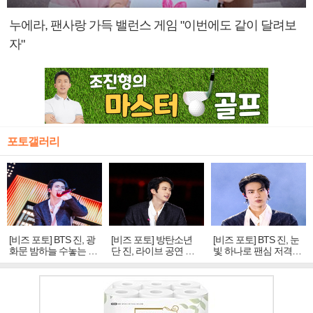
누에라, 팬사랑 가득 밸런스 게임 "이번에도 같이 달려보
자"
포토갤러리
[비즈 포토] BTS 진, 광
[비즈 포토] 방탄소년
[비즈 포토] BTS 진, 눈
화문 밤하늘 수놓는 '비
단 진, 라이브 공연 중
빛 하나로 팬심 저격…
주얼 킹'의 열창
빛나는 독보적 아우라
독보적 카리스마