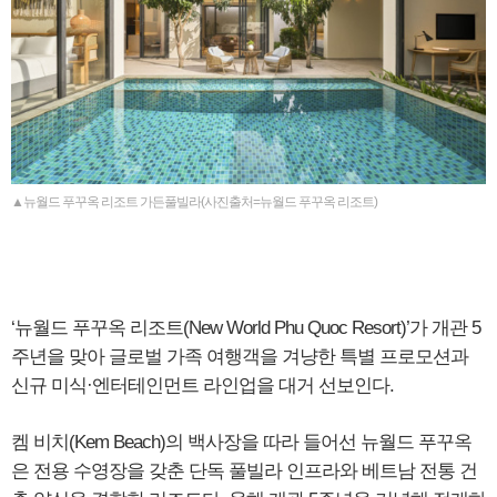
▲뉴월드 푸꾸옥 리조트 가든풀빌라(사진출처=뉴월드 푸꾸옥 리조트)
‘뉴월드 푸꾸옥 리조트(New World Phu Quoc Resort)’가 개관 5
주년을 맞아 글로벌 가족 여행객을 겨냥한 특별 프로모션과
신규 미식·엔터테인먼트 라인업을 대거 선보인다.
켐 비치(Kem Beach)의 백사장을 따라 들어선 뉴월드 푸꾸옥
은 전용 수영장을 갖춘 단독 풀빌라 인프라와 베트남 전통 건