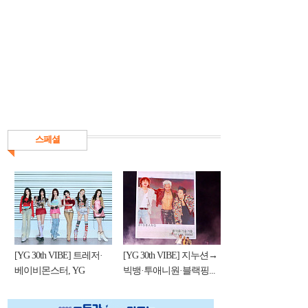
스페셜
[YG 30th VIBE] 트레저·
[YG 30th VIBE] 지누션→
베이비몬스터, YG
빅뱅·투애니원·블랙핑...
DNA...