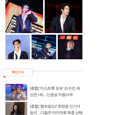
최신기사
[종합] '미스트롯 포유' 조수연, 예
선전 1위…신윤승 지원사격
[종합] '합숙맞선2' 최정윤 인기녀
등극…다음주 마지막회 최종 선택