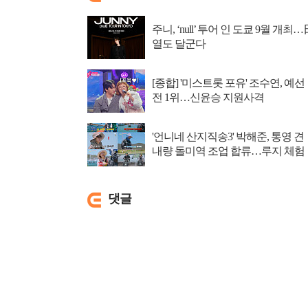
주니, ‘null’ 투어 인 도쿄 9월 개최…
열도 달군다
[종합] '미스트롯 포유' 조수연, 예선
전 1위…신윤승 지원사격
'언니네 산지직송3' 박해준, 통영 견
내량 돌미역 조업 합류…루지 체험
댓글