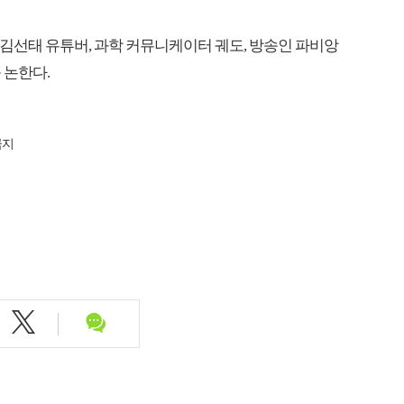
맨' 김선태 유튜버, 과학 커뮤니케이터 궤도, 방송인 파비앙
 논한다.
금지