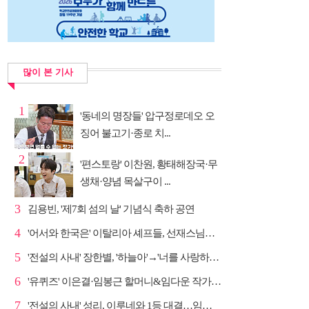
많이 본 기사
1
'동네의 명장들' 압구정로데오 오
징어 불고기·종로 치...
2
'편스토랑' 이찬원, 황태해장국·무
생채·양념 목살구이 ...
3
김용빈, '제7회 섬의 날' 기념식 축하 공연
4
'어서와 한국은' 이탈리아 셰프들, 선재스님→라연 차도...
5
'전설의 사내' 장한별, '하늘아'→'너를 사랑하고도' 명...
6
'유퀴즈' 이은결·임봉근 할머니&임다운 작가·이승철, '...
7
'전설의 사내' 성리, 이루네와 1등 대결…임영웅 '보금...