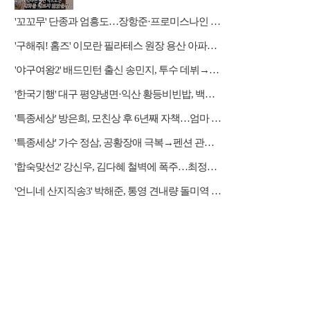
예고
'꼬꼬무' 단종과 엄흥도…장항준·프로미스나인 이채영·적재 게스트 출연
'구해줘! 홈즈' 이모란 필라테스 원장 용산 아파트 방문…냄비뚜껑 운동법 소개
'야구여왕2' 배드민턴 출신 송민지, 투수 데뷔→장수영 반등 예고
'한국기행' 대구 평양냉면·익산 황등비빈밥, 백년 식당의 대물림 맛
'특종세상' 방은희, 모친상 후 6년째 자책…엄마 향한 그리움 근황
'특종세상' 가수 정삼, 공황장애 극복→펜션 관리자 근황
'합숙맞선2' 강신우, 김다혜 철벽에 폭주…최정윤 두고 이인권·권예찬·문성모 경쟁
'언니네 산지직송3' 박해준, 통영 견내량 돌미역 조업 합류…루지 체험