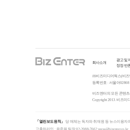
광고 및 
회사소개
정정·반
㈜비즈미디어웍스(비즈엔터) ㅣ
등록번호 : 서울아02868 
비즈엔터의 모든 콘텐츠(기
Copyright 2013. 비즈미
「열린보도원칙」
당 매체는 독자와 취재원 등 뉴스이용자의
고충처리인 : 윤준필 팀장 02-2088-7662 press@bizenter.co.kr