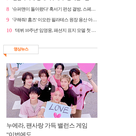
8
'슈퍼맨이 돌아왔다' 혹서기 편성 결방, 스페셜 방송
9
'구해줘! 홈즈' 이모란 필라테스 원장 용산 아파트 방...
10
'데뷔 10주년' 임영웅, 패션지 표지 모델 첫 도전
영상뉴스
누에라, 팬사랑 가득 밸런스 게임
"이번에도...