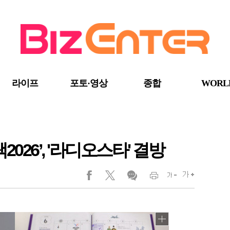
라이프
포토·영상
종합
WORL
026’, '라디오스타' 결방