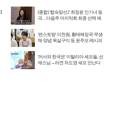
日
[종합] '합숙맞선2' 최정윤 인기녀 등
극…다음주 마지막회 최종 선택 예
고
'편스토랑' 이찬원, 황태해장국·무생
채·양념 목살구이 등 윤주모 레시피
섭렵
'어서와 한국은' 이탈리아 셰프들, 선
재스님→라연 차도영 셰프 만난다