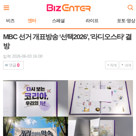
본
문
바
비즈
엔터
스페셜
라이프
포토·영상
로
가
기
MBC 선거 개표방송 ‘선택2026’, '라디오스타' 결
방
입력 2026-06-03 16:00
0
댓글
작게
크게