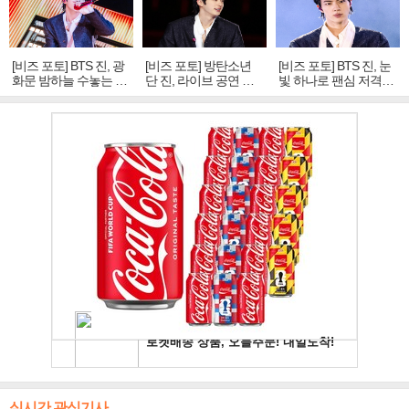
[비즈 포토] BTS 진, 광
[비즈 포토] 방탄소년
[비즈 포토] BTS 진, 눈
화문 밤하늘 수놓는 '비
단 진, 라이브 공연 중
빛 하나로 팬심 저격…
주얼 킹'의 열창
빛나는 독보적 아우라
독보적 카리스마
실시간 관심기사