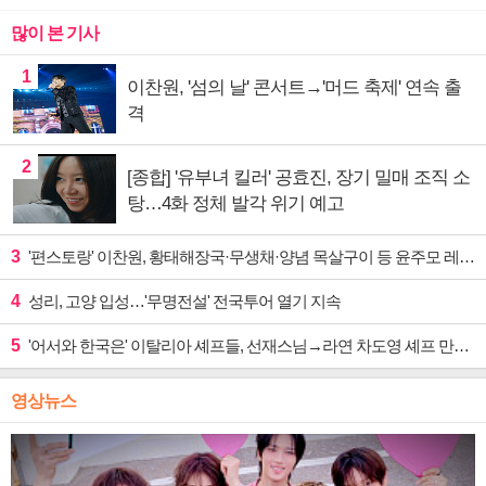
많이 본 기사
1
이찬원, '섬의 날' 콘서트→'머드 축제' 연속 출
격
2
[종합] '유부녀 킬러' 공효진, 장기 밀매 조직 소
탕…4화 정체 발각 위기 예고
3
'편스토랑' 이찬원, 황태해장국·무생채·양념 목살구이 등 윤주모 레시피 섭렵
4
성리, 고양 입성…'무명전설' 전국투어 열기 지속
5
'어서와 한국은' 이탈리아 셰프들, 선재스님→라연 차도영 셰프 만난다
영상뉴스