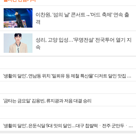
이찬원, '섬의 날' 콘서트→'머드 축제' 연속 출
격
성리, 고양 입성…'무명전설' 전국투어 열기 지
속
'생활의 달인', 연남동 위치 '밀푀유 등 제철 특산물' 디저트 달인 맛집 조명
'금타는 금요일' 김용빈, 류지광과 저음 대결 승리
'생활의 달인', 은둔식달 5대 맛의 달인…대구 찹쌀떡ㆍ전주 군만두ㆍ용산 김치굴보쌈ㆍ을지로 열무국수 달인