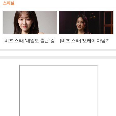
스페셜
[비즈 스타] '내일도 출근' 강
[비즈 스타] '오케이 마담2'
미나 "아이오아이 불화설?
엄정화 "6년 만의 속편 제
사실 아냐"(인터뷰)
작, 하늘의 뜻"(인터뷰)