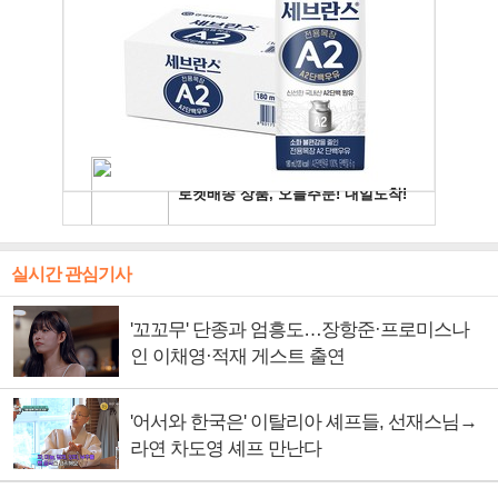
실시간 관심기사
'꼬꼬무' 단종과 엄흥도…장항준·프로미스나
인 이채영·적재 게스트 출연
'어서와 한국은' 이탈리아 셰프들, 선재스님→
라연 차도영 셰프 만난다