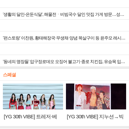
'생활의 달인-은둔식달', 해물전ㆍ비빔국수 달인 맛집 가게 방문…성수동 뚝도시장 핫플 방문
'편스토랑' 이찬원, 황태해장국·무생채·양념 목살구이 등 윤주모 레시피 섭렵
'동네의 명장들' 압구정로데오 오징어 불고기·종로 치킨집, 유승목 입맛 저격
스페셜
[YG 30th VIBE] 트레저·베
[YG 30th VIBE] 지누션→빅
이비몬스터, YG DNA 계승
뱅·투애니원·블랙핑크, YG