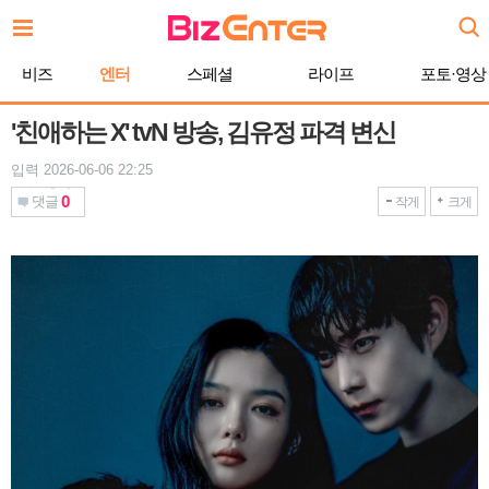
본
문
바
비즈
엔터
스페셜
라이프
포토·영상
로
가
기
'친애하는 X' tvN 방송, 김유정 파격 변신
입력 2026-06-06 22:25
0
댓글
작게
크게