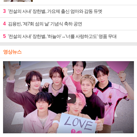
3
'전설의 사내' 장한별, 가요제 출신 엄마와 감동 듀엣
4
김용빈, '제7회 섬의 날' 기념식 축하 공연
5
'전설의 사내' 장한별, '하늘아'→'너를 사랑하고도' 명품 무대
영상뉴스