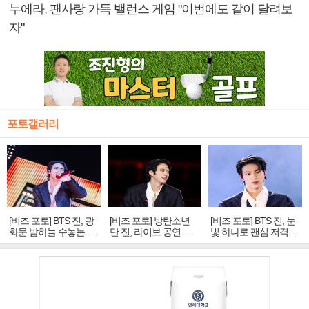
누에라, 팬사랑 가득 밸런스 게임 "이번에도 같이 달려보
자"
포토갤러리
[비즈 포토] BTS 진, 광
[비즈 포토] 방탄소년
[비즈 포토] BTS 진, 눈
화문 밤하늘 수놓는 '비
단 진, 라이브 공연 중
빛 하나로 팬심 저격…
주얼 킹'의 열창
빛나는 독보적 아우라
독보적 카리스마