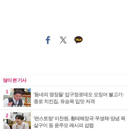
많이 본 기사
1
'동네의 명장들' 압구정로데오 오징어 불고기·
종로 치킨집, 유승목 입맛 저격
2
'편스토랑' 이찬원, 황태해장국·무생채·양념 목
살구이 등 윤주모 레시피 섭렵