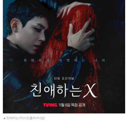
▲'친애하는 X' (사진출처=티빙)