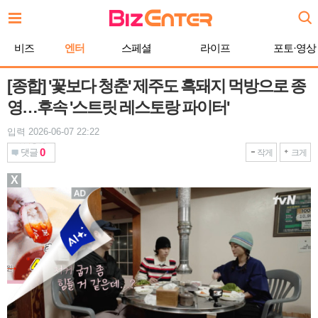
본
문
바
비즈
엔터
스페셜
라이프
포토·영상
로
가
기
[종합] '꽃보다 청춘' 제주도 흑돼지 먹방으로 종
영…후속 '스트릿 레스토랑 파이터'
입력 2026-06-07 22:22
0
댓글
작게
크게
X