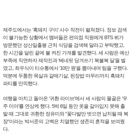
제주도에서는 '흑돼지 구이' 사수 작전이 펼쳐졌다. 정보 검색
이 불가능한 상황에서 멤버들은 편의점 직원에게 BTS 뷔가
방문했던 성산일출봉 근처 식당을 검색해 달라고 부탁했고,
한 시간을 달린 끝에 불 켜진 가게를 발견했다. 세 사람은 예산
부족에 직면하자 제작진과 '베네핏 당겨쓰기 복불복 딜'을 벌
였고, 최우식이 티슈통에서 '10만 원'을 뽑아내며 팀을 구했다.
덕분에 두툼한 목살과 갈매기살, 된장밥 마무리까지 흑돼지
파티를 만끽했다.
여행을 마치고 돌아온 '귀환 라이브'에서 세 사람의 몰골은 '우
주 미아'를 연상케 했다. 5박 6일 동안 옷을 갈아입지 못해 출
발 때 그대로 귀환한 정유미와 "꽃다발만 벗으면 납치될 때 복
장"이라는 박서준의 고백은 치열했던 생존의 흔적을 보여줬
다.