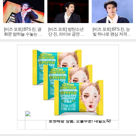
[비즈 포토] BTS 진, 광
[비즈 포토] 방탄소년
[비즈 포토] BTS 진, 눈
화문 밤하늘 수놓는 '비
단 진, 라이브 공연 중
빛 하나로 팬심 저격…
주얼 킹'의 열창
빛나는 독보적 아우라
독보적 카리스마