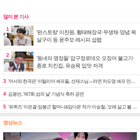
많이 본 기사
1
'편스토랑' 이찬원, 황태해장국·무생채·양념 목
살구이 등 윤주모 레시피 섭렵
2
'동네의 명장들' 압구정로데오 오징어 불고기·
종로 치킨집, 유승목 입맛 저격
3
'어서와 한국은' 이탈리아 셰프들, 선재스님→라연 차도영 셰프 만난다
4
김용빈, '제7회 섬의 날' 기념식 축하 공연
5
'유퀴즈' 이은결·임봉근 할머니&임다운 작가·이승철, '오래 살고 볼 일' 특집 출격
영상뉴스