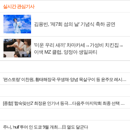
실시간 관심기사
김용빈, '제7회 섬의 날' 기념식 축하 공연
'미운 우리 새끼' 차마카세→가성비 치킨집→
이색 MZ 클럽, 양정아 생일파티
'편스토랑' 이찬원, 황태해장국·무생채·양념 목살구이 등 윤주모 레시피 섭렵
[종합] '합숙맞선2' 최정윤 인기녀 등극…다음주 마지막회 최종 선택 예고
주니, ‘null’ 투어 인 도쿄 9월 개최…日 열도 달군다