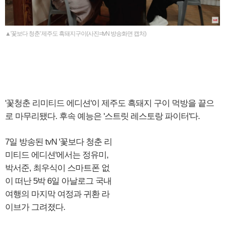
▲'꽃보다 청춘' 제주도 흑돼지구이(사진=tvN 방송화면 캡처)
'꽃청춘 리미티드 에디션'이 제주도 흑돼지 구이 먹방을 끝으
로 마무리됐다. 후속 예능은 '스트릿 레스토랑 파이터'다.
7일 방송된 tvN '꽃보다 청춘 리
미티드 에디션'에서는 정유미,
박서준, 최우식이 스마트폰 없
이 떠난 5박 6일 아날로그 국내
여행의 마지막 여정과 귀환 라
이브가 그려졌다.