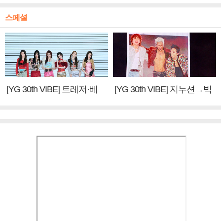
스페셜
[YG 30th VIBE] 트레저·베
[YG 30th VIBE] 지누션→빅
이비몬스터, YG DNA 계승
뱅·투애니원·블랙핑크, YG
③
만의 문법②