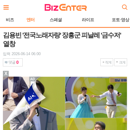
본
문
바
비즈
엔터
스페셜
라이프
포토·영상
로
가
기
김용빈 '전국노래자랑' 장흥군 피날레 '금수저'
열창
입력 2026-06-14 06:00
0
댓글
작게
크게
X