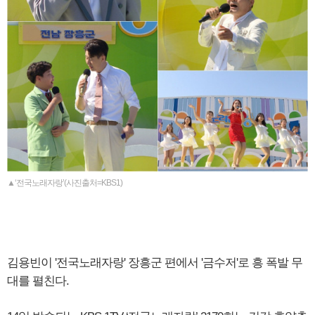
▲‘전국노래자랑’(사진출처=KBS1)
김용빈이 '전국노래자랑' 장흥군 편에서 '금수저'로 흥 폭발 무
대를 펼친다.