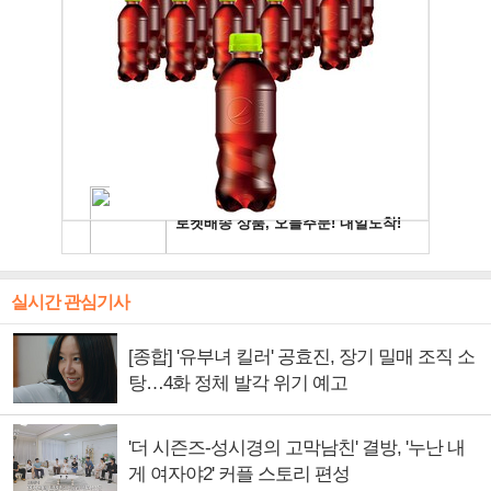
실시간 관심기사
[종합] '유부녀 킬러' 공효진, 장기 밀매 조직 소
탕…4화 정체 발각 위기 예고
'더 시즌즈-성시경의 고막남친' 결방, '누난 내
게 여자야2' 커플 스토리 편성