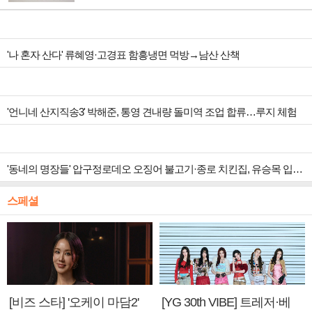
'나 혼자 산다' 류혜영·고경표 함흥냉면 먹방→남산 산책
'언니네 산지직송3' 박해준, 통영 견내량 돌미역 조업 합류…루지 체험
'동네의 명장들' 압구정로데오 오징어 불고기·종로 치킨집, 유승목 입맛 저격
스페셜
[비즈 스타] '오케이 마담2'
[YG 30th VIBE] 트레저·베