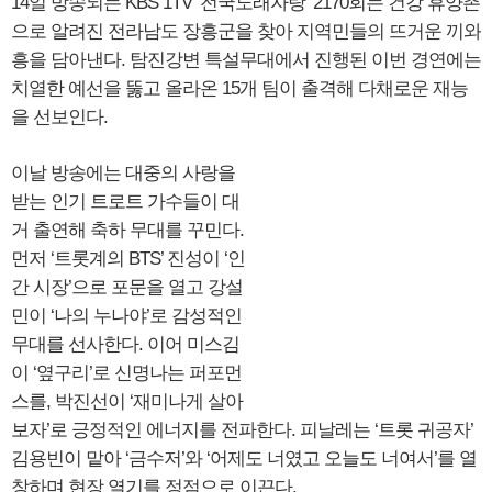
14일 방송되는 KBS 1TV ‘전국노래자랑’ 2170회는 건강 휴양촌
으로 알려진 전라남도 장흥군을 찾아 지역민들의 뜨거운 끼와
흥을 담아낸다. 탐진강변 특설무대에서 진행된 이번 경연에는
치열한 예선을 뚫고 올라온 15개 팀이 출격해 다채로운 재능
을 선보인다.
이날 방송에는 대중의 사랑을
받는 인기 트로트 가수들이 대
거 출연해 축하 무대를 꾸민다.
먼저 ‘트롯계의 BTS’ 진성이 ‘인
간 시장’으로 포문을 열고 강설
민이 ‘나의 누나야’로 감성적인
무대를 선사한다. 이어 미스김
이 ‘옆구리’로 신명나는 퍼포먼
스를, 박진선이 ‘재미나게 살아
보자’로 긍정적인 에너지를 전파한다. 피날레는 ‘트롯 귀공자’
김용빈이 맡아 ‘금수저’와 ‘어제도 너였고 오늘도 너여서’를 열
창하며 현장 열기를 정점으로 이끈다.