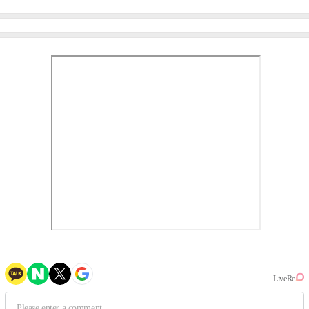
엄정화 "6년 만의 속편 제
이비몬스터, YG DNA 계승
작, 하늘의 뜻"(인터뷰)
③