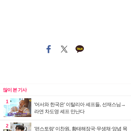
많이 본 기사
1
'어서와 한국은' 이탈리아 셰프들, 선재스님→
라연 차도영 셰프 만난다
2
'편스토랑' 이찬원, 황태해장국·무생채·양념 목