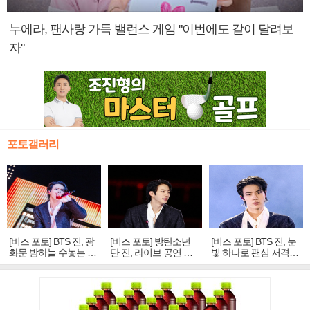
누에라, 팬사랑 가득 밸런스 게임 "이번에도 같이 달려보
자"
포토갤러리
[비즈 포토] BTS 진, 광
[비즈 포토] 방탄소년
[비즈 포토] BTS 진, 눈
화문 밤하늘 수놓는 '비
단 진, 라이브 공연 중
빛 하나로 팬심 저격…
주얼 킹'의 열창
빛나는 독보적 아우라
독보적 카리스마