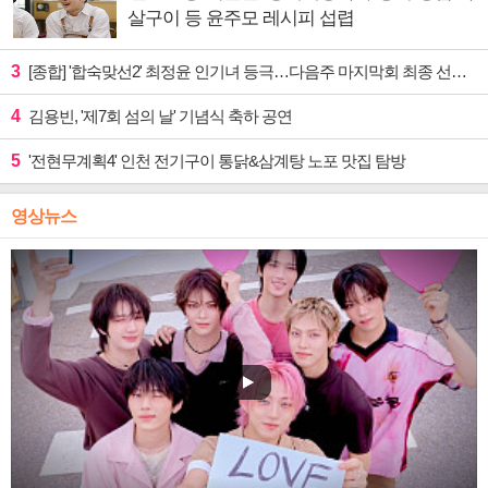
살구이 등 윤주모 레시피 섭렵
3
[종합] '합숙맞선2' 최정윤 인기녀 등극…다음주 마지막회 최종 선택 예고
4
김용빈, '제7회 섬의 날' 기념식 축하 공연
5
'전현무계획4' 인천 전기구이 통닭&삼계탕 노포 맛집 탐방
영상뉴스