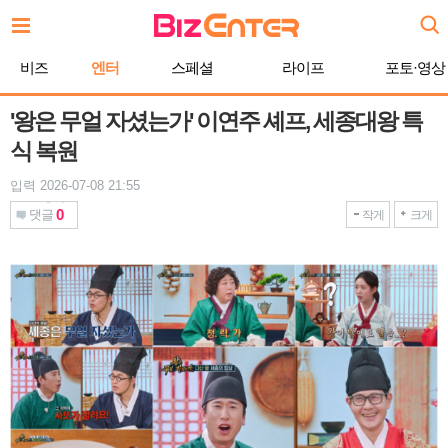
본
문
바
비즈
엔터
스페셜
라이프
포토·영상
로
가
기
'왕은 무얼 자셨는가' 이연주 셰프, 세종대왕 특
식 복원
입력 2026-07-08 21:55
0
댓글
작게
크게