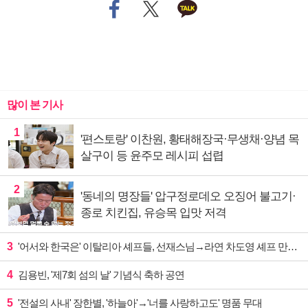
많이 본 기사
1
'편스토랑' 이찬원, 황태해장국·무생채·양념 목
살구이 등 윤주모 레시피 섭렵
2
'동네의 명장들' 압구정로데오 오징어 불고기·
종로 치킨집, 유승목 입맛 저격
3
'어서와 한국은' 이탈리아 셰프들, 선재스님→라연 차도영 셰프 만난다
4
김용빈, '제7회 섬의 날' 기념식 축하 공연
5
'전설의 사내' 장한별, '하늘아'→'너를 사랑하고도' 명품 무대