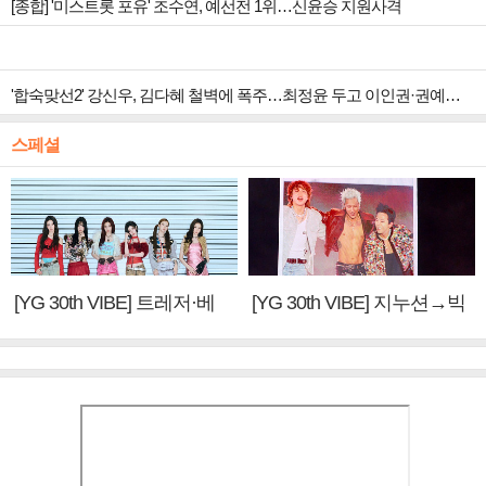
[종합] '미스트롯 포유' 조수연, 예선전 1위…신윤승 지원사격
'합숙맞선2' 강신우, 김다혜 철벽에 폭주…최정윤 두고 이인권·권예찬·문성모 경쟁
스페셜
[YG 30th VIBE] 트레저·베
[YG 30th VIBE] 지누션→빅
이비몬스터, YG DNA 계승
뱅·투애니원·블랙핑크, YG
③
만의 문법②