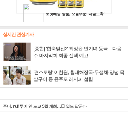
실시간 관심기사
[종합] '합숙맞선2' 최정윤 인기녀 등극…다음
주 마지막회 최종 선택 예고
'편스토랑' 이찬원, 황태해장국·무생채·양념 목
살구이 등 윤주모 레시피 섭렵
주니, ‘null’ 투어 인 도쿄 9월 개최…日 열도 달군다