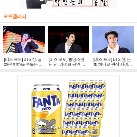
포토갤러리
[비즈 포토] BTS 진, 광
[비즈 포토] 방탄소년
[비즈 포토] BTS 진, 눈
화문 밤하늘 수놓는 '비
단 진, 라이브 공연 중
빛 하나로 팬심 저격…
주얼 킹'의 열창
빛나는 독보적 아우라
독보적 카리스마