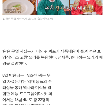
▲'왕은 무얼 자셨는가' 1화(사진출처=TV조선)
'왕은 무얼 자셨는가' 이연주 셰프가 세종대왕이 즐겨 먹은 보
양식인 '소 고환' 요리를 복원한다. 정재훈, 최태성은 요리의 배
경을 설명한다.
8일 방송되는 TV조선 '왕은 무
얼 자셨는가'는 역대 왕들의 수
라상을 통해 역사와 미식을 결
합한 예능 프로그램이다. 첫 회
에서는 18남 4녀로 총 22명의