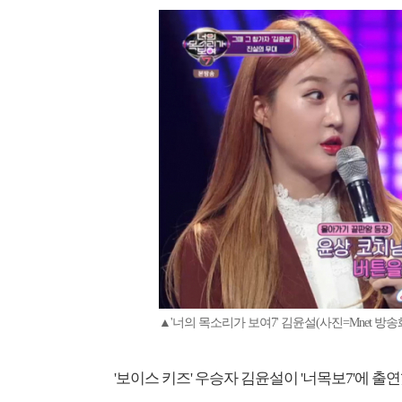
▲'너의 목소리가 보여7' 김윤설(사진=Mnet 방송
'보이스 키즈' 우승자 김윤설이 '너목보7'에 출연