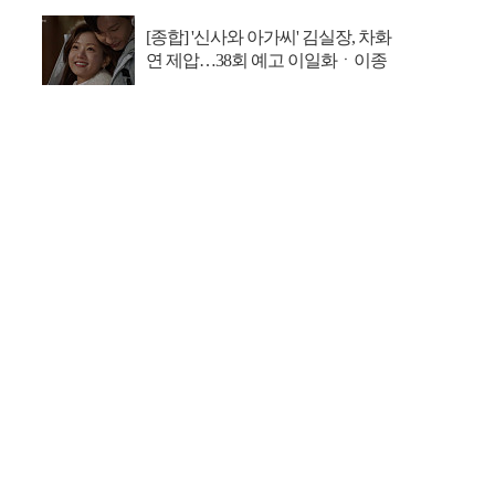
[종합] '신사와 아가씨' 김실장, 차화
연 제압…38회 예고 이일화ㆍ이종
원, 이세희♥...