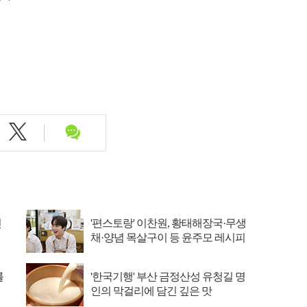
선
'편스토랑' 이찬원, 황태해장국·무생
채·양념 목살구이 등 윤주모 레시피
섭렵
를
'한국기행' 부산 금정산성 유청길 명
인의 막걸리에 담긴 깊은 맛