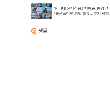
'언니네 산지직송3' 박해준, 통영 견
내량 돌미역 조업 합류…루지 체험
댓글