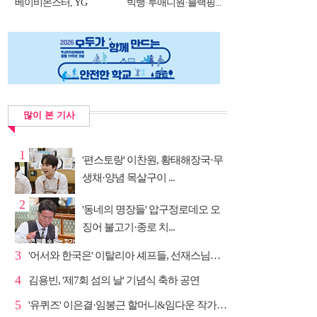
베이비몬스터, YG
빅뱅·투애니원·블랙핑...
DNA...
많이 본 기사
1
'편스토랑' 이찬원, 황태해장국·무
생채·양념 목살구이 ...
2
'동네의 명장들' 압구정로데오 오
징어 불고기·종로 치...
3
'어서와 한국은' 이탈리아 셰프들, 선재스님→라연 차도...
4
김용빈, '제7회 섬의 날' 기념식 축하 공연
5
'유퀴즈' 이은결·임봉근 할머니&임다운 작가·이승철, '...