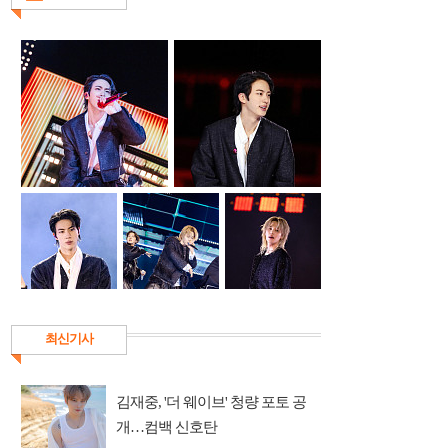
최신기사
김재중, '더 웨이브' 청량 포토 공
개…컴백 신호탄