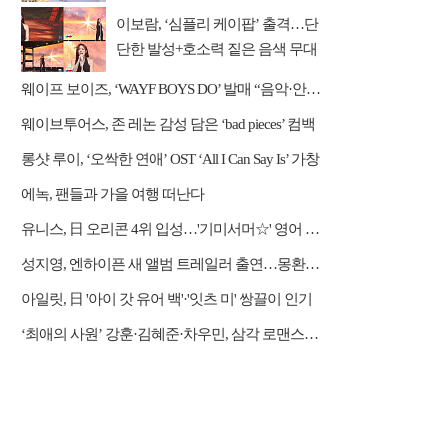
이보람, ‘심플리 케이팝’ 출격…단
단한 발성+호소력 짙은 음색 무대
압도
웨이프 보이즈, ‘WAYF BOYS DO’ 발매 “음악·안무·비주얼 직접 참여”
웨이브투어스, 존 레논 감성 담은 ‘bad pieces’ 컴백
롱샷 루이, ‘오싹한 연애’ OST ‘All I Can Say Is’ 가창
에녹, 팬들과 가을 여행 떠난다
유니스, 日 오리콘 4위 입성…'기미서머☆' 영어 버전 발표
성지영, 엔하이픈 새 앨범 트레일러 출연…몽환적 서사 완성
아일릿, 日 '아이 갓 유어 백'·'잇츠 미' 쌍끌이 인기
‘최애의 사원’ 강훈·김혜준·차우민, 삼각 로맨스 강렬한 첫 만남