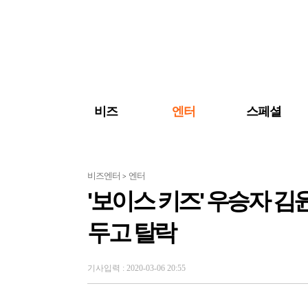
검색 바로가기
주메뉴 바로가기
주요 기사 바로가기
비즈
엔터
스페셜
비즈엔터
엔터
>
'보이스 키즈' 우승자 김윤
두고 탈락
기사입력 : 2020-03-06 20:55