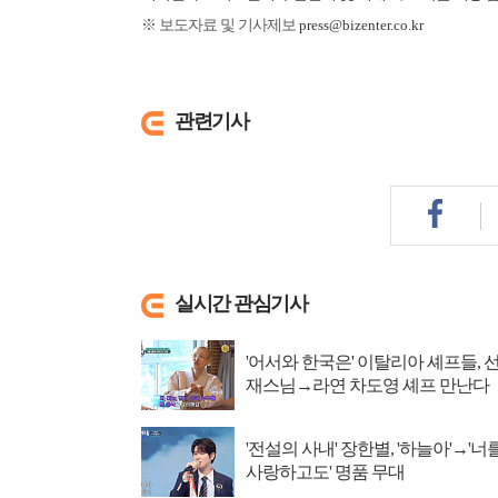
※ 보도자료 및 기사제보
press@bizenter.co.kr
관련기사
실시간 관심기사
'어서와 한국은' 이탈리아 셰프들, 
재스님→라연 차도영 셰프 만난다
'전설의 사내' 장한별, '하늘아'→'너
사랑하고도' 명품 무대