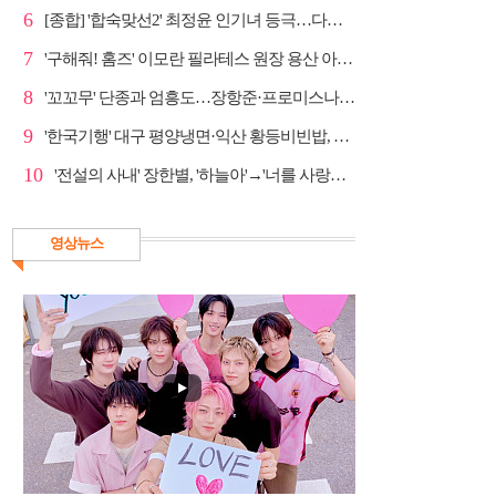
6
[종합] '합숙맞선2' 최정윤 인기녀 등극…다음주 마지막...
7
'구해줘! 홈즈' 이모란 필라테스 원장 용산 아파트 방...
8
'꼬꼬무' 단종과 엄흥도…장항준·프로미스나인 이채영·...
9
'한국기행' 대구 평양냉면·익산 황등비빈밥, 백년 식당...
10
'전설의 사내' 장한별, '하늘아'→'너를 사랑하고도' 명...
영상뉴스