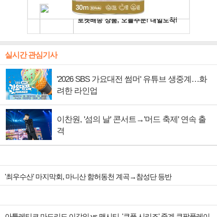
실시간 관심기사
'2026 SBS 가요대전 썸머' 유튜브 생중계…화
려한 라인업
이찬원, '섬의 날' 콘서트→'머드 축제' 연속 출
격
'최우수산' 마지막회, 마니산 함허동천 계곡→참성단 등반
아틀레티코 마드리드 이강인 vs 맨시티, '쿠플 시리즈' 중계 쿠팡플레이