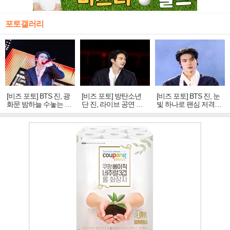
포토갤러리
[비즈 포토] BTS 진, 광
[비즈 포토] 방탄소년
[비즈 포토] BTS 진, 눈
화문 밤하늘 수놓는 '비
단 진, 라이브 공연 중
빛 하나로 팬심 저격…
주얼 킹'의 열창
빛나는 독보적 아우라
독보적 카리스마