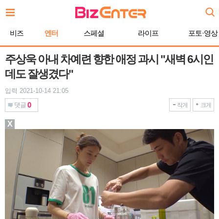
본
문
바
비즈
엔터
스페셜
라이프
포토·영상
로
가
기
주상욱 아내 차예련 향한 애정 과시 "새벽 6시인
데도 잘생겼다"
입력 2021-10-14 21:05
0
댓글
작게
크게
X