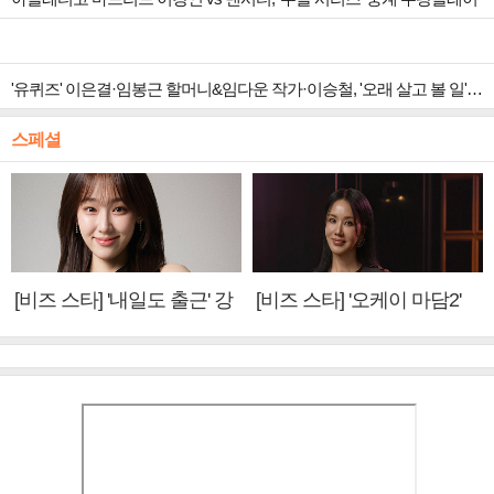
'유퀴즈' 이은결·임봉근 할머니&임다운 작가·이승철, '오래 살고 볼 일' 특집 출격
스페셜
[비즈 스타] '내일도 출근' 강
[비즈 스타] '오케이 마담2'
미나 "아이오아이 불화설?
엄정화 "6년 만의 속편 제
사실 아냐"(인터뷰)
작, 하늘의 뜻"(인터뷰)