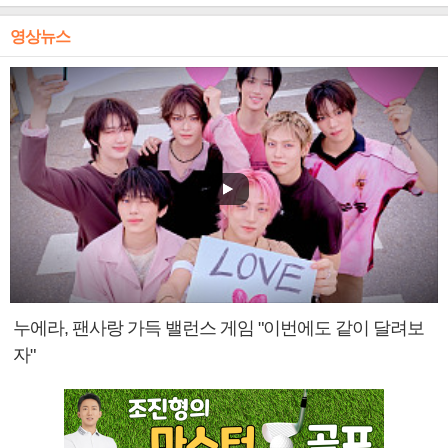
영상뉴스
누에라, 팬사랑 가득 밸런스 게임 "이번에도 같이 달려보
자"