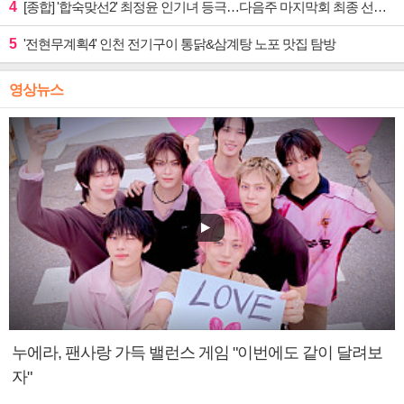
4
[종합] '합숙맞선2' 최정윤 인기녀 등극…다음주 마지막회 최종 선택 예고
5
'전현무계획4' 인천 전기구이 통닭&삼계탕 노포 맛집 탐방
영상뉴스
누에라, 팬사랑 가득 밸런스 게임 "이번에도 같이 달려보
자"