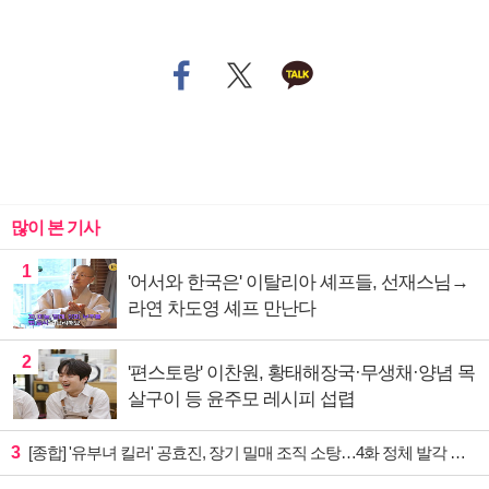
많이 본 기사
1
'어서와 한국은' 이탈리아 셰프들, 선재스님→
라연 차도영 셰프 만난다
2
'편스토랑' 이찬원, 황태해장국·무생채·양념 목
살구이 등 윤주모 레시피 섭렵
3
[종합] '유부녀 킬러' 공효진, 장기 밀매 조직 소탕…4화 정체 발각 위기 예고