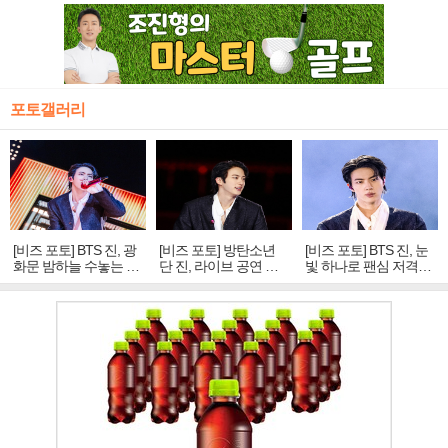
포토갤러리
[비즈 포토] BTS 진, 광
[비즈 포토] 방탄소년
[비즈 포토] BTS 진, 눈
화문 밤하늘 수놓는 '비
단 진, 라이브 공연 중
빛 하나로 팬심 저격…
주얼 킹'의 열창
빛나는 독보적 아우라
독보적 카리스마