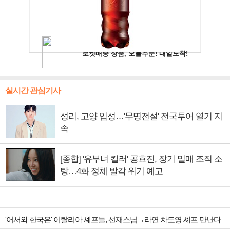
실시간 관심기사
성리, 고양 입성…'무명전설' 전국투어 열기 지
속
[종합] '유부녀 킬러' 공효진, 장기 밀매 조직 소
탕…4화 정체 발각 위기 예고
'어서와 한국은' 이탈리아 셰프들, 선재스님→라연 차도영 셰프 만난다