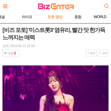
본
문
바
페셜
라이프
포토·영상
종합
WORLD
로
가
기
[비즈 포토] '미스트롯3' 염유리, 빨간 맛 한가득
느껴지는 매력
입력 2024-05-13 16:50
0
댓글
작게
크게