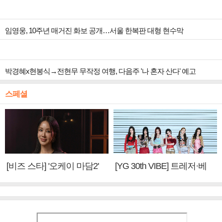
임영웅, 10주년 매거진 화보 공개…서울 한복판 대형 현수막
박경혜x현봉식→전현무 무작정 여행, 다음주 '나 혼자 산다' 예고
스페셜
[비즈 스타] '오케이 마담2'
[YG 30th VIBE] 트레저·베
엄정화 "6년 만의 속편 제
이비몬스터, YG DNA 계승
작, 하늘의 뜻"(인터뷰)
③