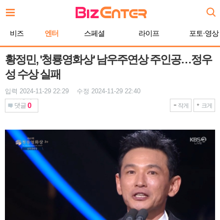
본
문
바
비즈
엔터
스페셜
라이프
포토·영상
로
가
기
황정민, '청룡영화상' 남우주연상 주인공…정우
성 수상 실패
입력 2024-11-29 22:29 수정 2024-11-29 22:40
0
댓글
작게
크게