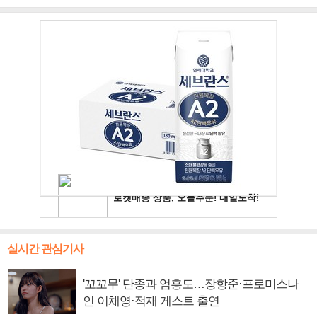
주얼 킹'의 열창
빛나는 독보적 아우라
독보적 카리스마
실시간 관심기사
'꼬꼬무' 단종과 엄흥도…장항준·프로미스나
인 이채영·적재 게스트 출연