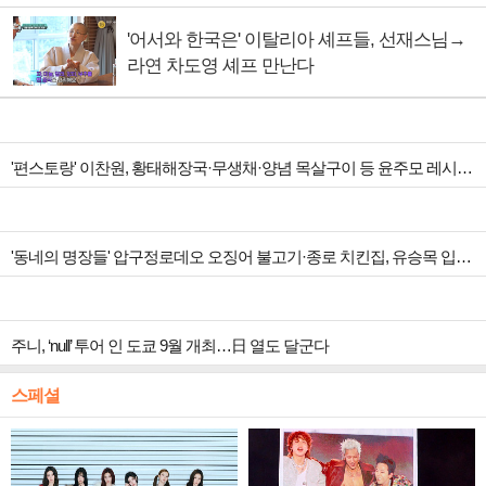
'어서와 한국은' 이탈리아 셰프들, 선재스님→
라연 차도영 셰프 만난다
'편스토랑' 이찬원, 황태해장국·무생채·양념 목살구이 등 윤주모 레시피 섭렵
'동네의 명장들' 압구정로데오 오징어 불고기·종로 치킨집, 유승목 입맛 저격
주니, ‘null’ 투어 인 도쿄 9월 개최…日 열도 달군다
스페셜