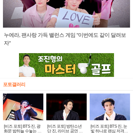
누에라, 팬사랑 가득 밸런스 게임 "이번에도 같이 달려보
자"
포토갤러리
[비즈 포토] BTS 진, 광
[비즈 포토] 방탄소년
[비즈 포토] BTS 진, 눈
화문 밤하늘 수놓는 '비
단 진, 라이브 공연 중
빛 하나로 팬심 저격…