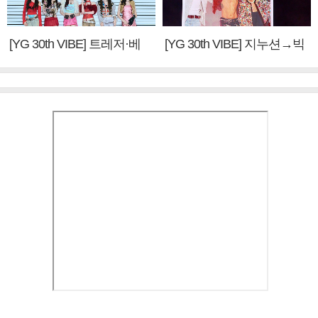
[YG 30th VIBE] 트레저·베
[YG 30th VIBE] 지누션→빅
이비몬스터, YG DNA 계승
뱅·투애니원·블랙핑크, YG
③
만의 문법②