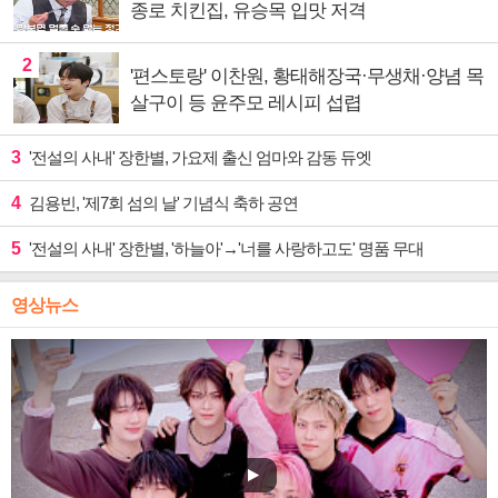
종로 치킨집, 유승목 입맛 저격
2
'편스토랑' 이찬원, 황태해장국·무생채·양념 목
살구이 등 윤주모 레시피 섭렵
3
'전설의 사내' 장한별, 가요제 출신 엄마와 감동 듀엣
4
김용빈, '제7회 섬의 날' 기념식 축하 공연
5
'전설의 사내' 장한별, '하늘아'→'너를 사랑하고도' 명품 무대
영상뉴스