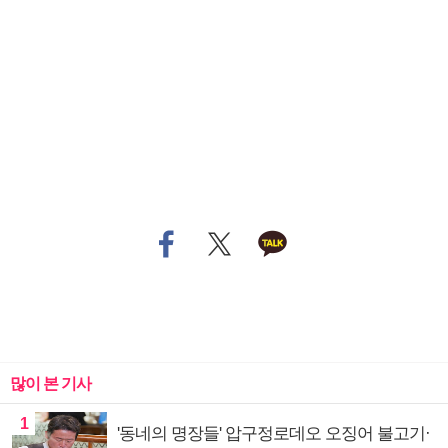
많이 본 기사
1
'동네의 명장들' 압구정로데오 오징어 불고기·