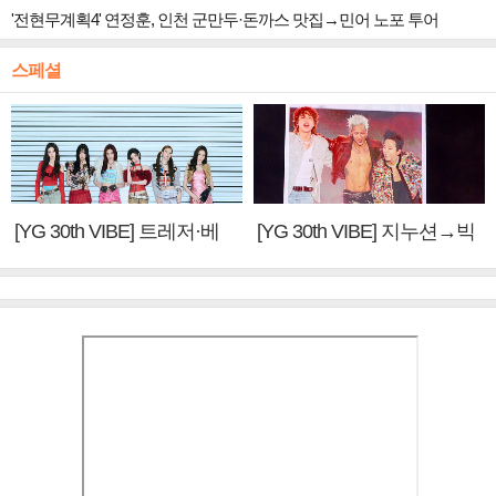
'전현무계획4' 연정훈, 인천 군만두·돈까스 맛집→민어 노포 투어
스페셜
[YG 30th VIBE] 트레저·베
[YG 30th VIBE] 지누션→빅
이비몬스터, YG DNA 계승
뱅·투애니원·블랙핑크, YG
③
만의 문법②