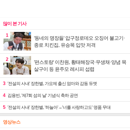
많이 본 기사
1
'동네의 명장들' 압구정로데오 오징어 불고기·
종로 치킨집, 유승목 입맛 저격
2
'편스토랑' 이찬원, 황태해장국·무생채·양념 목
살구이 등 윤주모 레시피 섭렵
3
'전설의 사내' 장한별, 가요제 출신 엄마와 감동 듀엣
4
김용빈, '제7회 섬의 날' 기념식 축하 공연
5
'전설의 사내' 장한별, '하늘아'→'너를 사랑하고도' 명품 무대
영상뉴스