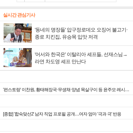
실시간 관심기사
'동네의 명장들' 압구정로데오 오징어 불고기·
종로 치킨집, 유승목 입맛 저격
'어서와 한국은' 이탈리아 셰프들, 선재스님→
라연 차도영 셰프 만난다
'편스토랑' 이찬원, 황태해장국·무생채·양념 목살구이 등 윤주모 레시피 섭렵
[종합] '합숙맞선2' 남자 직업 프로필 공개…여자 엄마 '극과 극' 반응