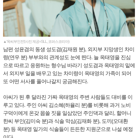
▲'옥씨부인전'(사진 제공=SLL, 코퍼스코리아)
남편 성윤겸의 동생 성도겸(김재원 분), 외지부 지망생인 차미
령(연우 분) 부부와의 관계성도 눈에 띈다. 늘 옥태영을 진심
으로 따르고 응원하는 형수님 바라기 성도겸과 옥태영의 밑에
서 외지부 일을 배우고 있는 차미령이 옥태영의 가족이 되어
또 어떤 서사를 풀어나갈지 궁금해진다.
아씨가 된 후 달라진 가짜 옥태영의 주변 사람들도 대비를 이
루고 있다. 주인 아씨 김소혜(하율리 분)를 비롯해 과거 노비
구덕이에게 온갖 몹쓸 짓을 일삼았던 주인댁과 달리, 할머니
한씨 부인(김미숙 분)과 식솔 막심(김재화 분), 도끼(오대환
분) 등 옥태영 일가의 식솔들이 든든한 지원군으로 나설 예정
이다.