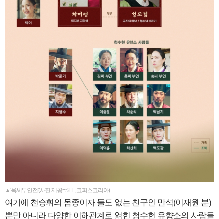
▲'옥씨부인전'(사진 제공=SLL, 코퍼스코리아)
여기에 천승휘의 몸종이자 둘도 없는 친구인 만석(이재원 분)
뿐만 아니라 다양한 이해관계로 얽힌 청수현 유향소의 사람들