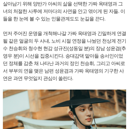
살아남기 위해 양반가 아씨의 삶을 선택한 가짜 옥태영과 그
녀의 처절한 사투에 저마다의 사연을 안고 엮이게 된 자들. 이
들을 한 눈에 볼 수 있는 인물관계도도 눈길을 끈다.
먼저 주어진 운명을 개척해나갈 가짜 옥태영과 긴밀하게 연결
될 같은 얼굴의 두 사내, 노비 시절 연정을 나눴던 천상계 전기
수 천승휘와 청수현 현감 성규진(성동일 분)의 장남 성윤겸(추
영우 분)이 시선을 집중시킨다. 송대감댁 맡아들 송서인이었
던 정체를 감춘 채 나타난 과거의 정인 천승휘, 그리고 아씨로
서 부부의 연을 맺은 남편 성윤겸과 가짜 옥태영의 기구한 사
연은 과연 무엇일지 관심이 쏠린다.