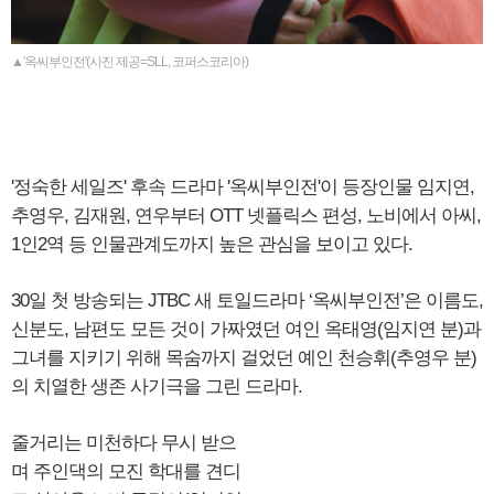
▲'옥씨부인전'(사진 제공=SLL, 코퍼스코리아)
'정숙한 세일즈' 후속 드라마 '옥씨부인전'이 등장인물 임지연,
추영우, 김재원, 연우부터 OTT 넷플릭스 편성, 노비에서 아씨,
1인2역 등 인물관계도까지 높은 관심을 보이고 있다.
30일 첫 방송되는 JTBC 새 토일드라마 ‘옥씨부인전’은 이름도,
신분도, 남편도 모든 것이 가짜였던 여인 옥태영(임지연 분)과
그녀를 지키기 위해 목숨까지 걸었던 예인 천승휘(추영우 분)
의 치열한 생존 사기극을 그린 드라마.
줄거리는 미천하다 무시 받으
며 주인댁의 모진 학대를 견디