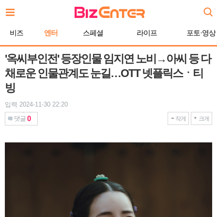
본
문
바
비즈
엔터
스페셜
라이프
포토·영상
로
가
기
'옥씨부인전' 등장인물 임지연 노비→아씨 등 다
채로운 인물관계도 눈길…OTT 넷플릭스ㆍ티
빙
입력 2024-11-30 22:20
0
댓글
작게
크게