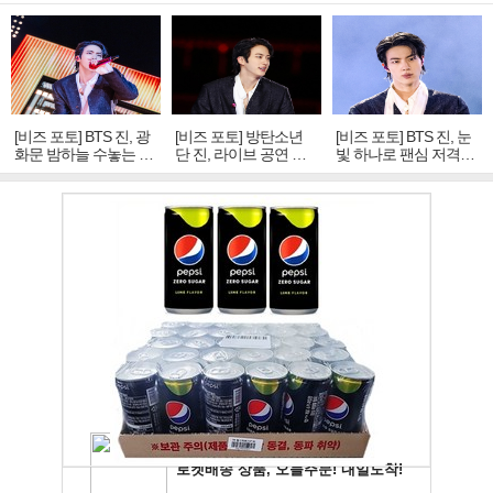
[비즈 포토] BTS 진, 광
[비즈 포토] 방탄소년
[비즈 포토] BTS 진, 눈
화문 밤하늘 수놓는 '비
단 진, 라이브 공연 중
빛 하나로 팬심 저격…
주얼 킹'의 열창
빛나는 독보적 아우라
독보적 카리스마