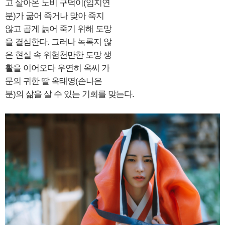
고 살아온 노비 구덕이(임지연
분)가 굶어 죽거나 맞아 죽지
않고 곱게 늙어 죽기 위해 도망
을 결심한다. 그러나 녹록지 않
은 현실 속 위험천만한 도망 생
활을 이어오다 우연히 옥씨 가
문의 귀한 딸 옥태영(손나은
분)의 삶을 살 수 있는 기회를 맞는다.