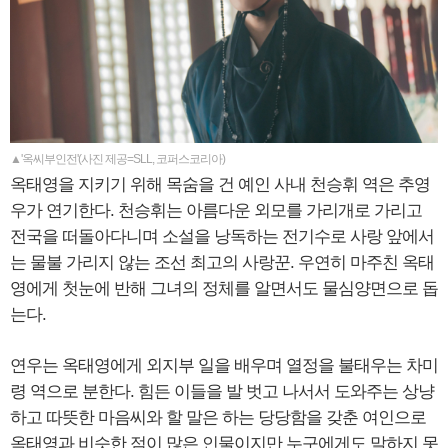
▲'옥씨부인전'(사진 제공=SLL, 코퍼스코리아)
옥태영을 지키기 위해 목숨을 건 예인 사내 천승휘 역은 추영
우가 연기한다. 천승휘는 아름다운 외모를 가리개로 가리고
전국을 떠돌아다니며 소설을 낭독하는 전기수로 사랑 앞에서
는 물불 가리지 않는 조선 최고의 사랑꾼. 우연히 마주친 옥태
영에게 첫눈에 반해 그녀의 정체를 알면서도 물심양면으로 돕
는다.
연우는 옥태영에게 외지부 일을 배우며 열정을 불태우는 차미
령 역으로 분한다. 힘든 이들을 발 벗고 나서서 도와주는 상냥
하고 따뜻한 마음씨와 할 말은 하는 당당함을 갖춘 여인으로
옥태영과 비슷한 점이 많은 인물이지만 누구에게도 말하지 못