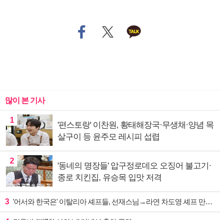
많이 본 기사
1
'편스토랑' 이찬원, 황태해장국·무생채·양념 목
살구이 등 윤주모 레시피 섭렵
2
'동네의 명장들' 압구정로데오 오징어 불고기·
종로 치킨집, 유승목 입맛 저격
3
'어서와 한국은' 이탈리아 셰프들, 선재스님→라연 차도영 셰프 만난다