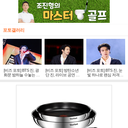
포토갤러리
[비즈 포토] BTS 진, 광
[비즈 포토] 방탄소년
[비즈 포토] BTS 진, 눈
화문 밤하늘 수놓는 '비
단 진, 라이브 공연 중
빛 하나로 팬심 저격…
주얼 킹'의 열창
빛나는 독보적 아우라
독보적 카리스마