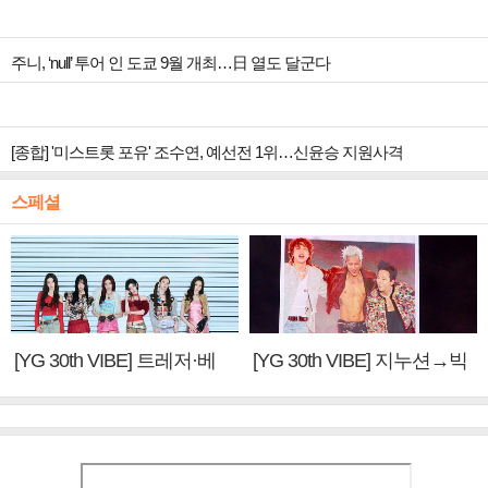
주니, ‘null’ 투어 인 도쿄 9월 개최…日 열도 달군다
[종합] '미스트롯 포유' 조수연, 예선전 1위…신윤승 지원사격
스페셜
[YG 30th VIBE] 트레저·베
[YG 30th VIBE] 지누션→빅
이비몬스터, YG DNA 계승
뱅·투애니원·블랙핑크, YG
③
만의 문법②