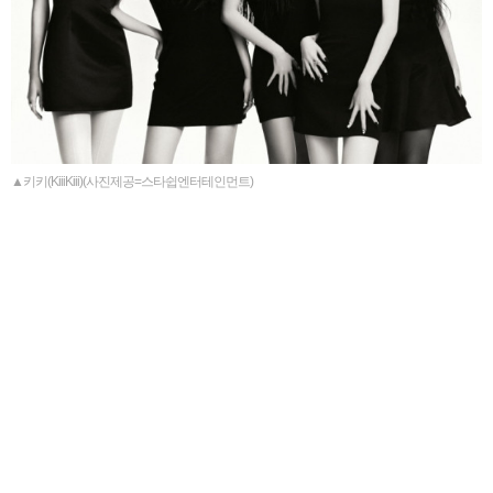
▲키키(KiiiKiii)(사진제공=스타쉽엔터테인먼트)