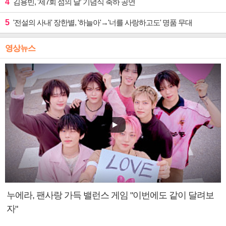
4
김용빈, '제7회 섬의 날' 기념식 축하 공연
5
'전설의 사내' 장한별, '하늘아'→'너를 사랑하고도' 명품 무대
영상뉴스
누에라, 팬사랑 가득 밸런스 게임 "이번에도 같이 달려보
자"