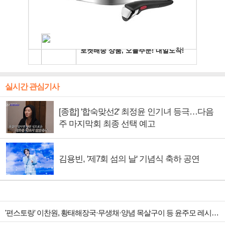
실시간 관심기사
[종합] '합숙맞선2' 최정윤 인기녀 등극…다음
주 마지막회 최종 선택 예고
김용빈, '제7회 섬의 날' 기념식 축하 공연
'편스토랑' 이찬원, 황태해장국·무생채·양념 목살구이 등 윤주모 레시피 섭렵