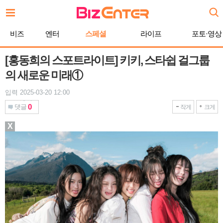
본
문
바
비즈
엔터
스페셜
라이프
포토·영상
로
가
기
[홍동희의 스포트라이트] 키키, 스타쉽 걸그룹
의 새로운 미래①
입력 2025-03-20 12:00
0
댓글
작게
크게
X