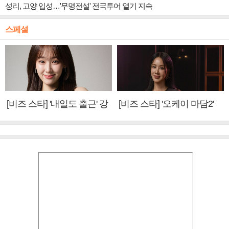
성리, 고양 입성…'무명전설' 전국투어 열기 지속
스페셜
[비즈 스타] '내일도 출근' 강
[비즈 스타] '오케이 마담2'
미나 "아이오아이 불화설?
엄정화 "6년 만의 속편 제
사실 아냐"(인터뷰)
작, 하늘의 뜻"(인터뷰)