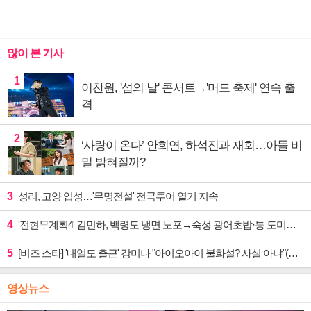
많이 본 기사
1
이찬원, '섬의 날' 콘서트→'머드 축제' 연속 출
격
2
‘사랑이 온다’ 안희연, 하석진과 재회…아들 비
밀 밝혀질까?
3
성리, 고양 입성…'무명전설' 전국투어 열기 지속
4
'전현무계획4' 김민하, 백령도 냉면 노포→숙성 광어초밥·통 도미찜 맛집 탐방
5
[비즈 스타] '내일도 출근' 강미나 "아이오아이 불화설? 사실 아냐"(인터뷰)
영상뉴스