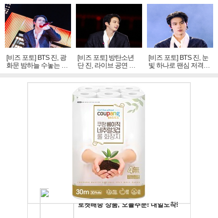
[비즈 포토] BTS 진, 광
[비즈 포토] 방탄소년
[비즈 포토] BTS 진, 눈
화문 밤하늘 수놓는 '비
단 진, 라이브 공연 중
빛 하나로 팬심 저격…
주얼 킹'의 열창
빛나는 독보적 아우라
독보적 카리스마