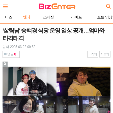
본
문
바
비즈
엔터
스페셜
라이프
포토·영상
로
가
기
'살림남' 송백경 식당 운영 일상 공개…엄마와
티격태격
입력 2025-03-22 09:52
0
댓글
작게
크게
X