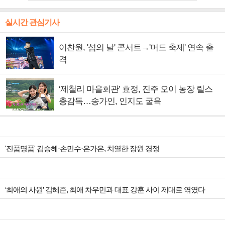
실시간 관심기사
이찬원, '섬의 날' 콘서트→'머드 축제' 연속 출
격
‘제철리 마을회관’ 효정, 진주 오이 농장 릴스
총감독…송가인, 인지도 굴욕
'진품명품' 김승혜·손민수·은가은, 치열한 장원 경쟁
‘최애의 사원’ 김혜준, 최애 차우민과 대표 강훈 사이 제대로 엮였다