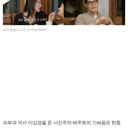
▲'커플팰리스2'(사진제공=Mnet )
피부과 의사 이상경을 둔 서진주와 배주희의 기싸움은 한층