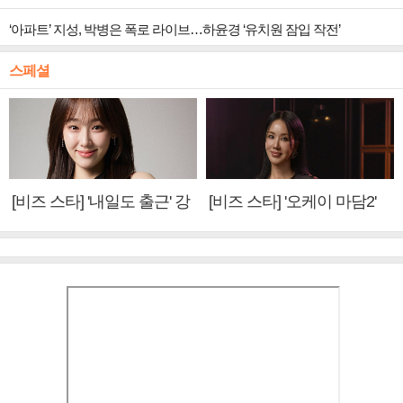
‘아파트’ 지성, 박병은 폭로 라이브…하윤경 ‘유치원 잠입 작전’
스페셜
[비즈 스타] '내일도 출근' 강
[비즈 스타] '오케이 마담2'
미나 "아이오아이 불화설?
엄정화 "6년 만의 속편 제
사실 아냐"(인터뷰)
작, 하늘의 뜻"(인터뷰)