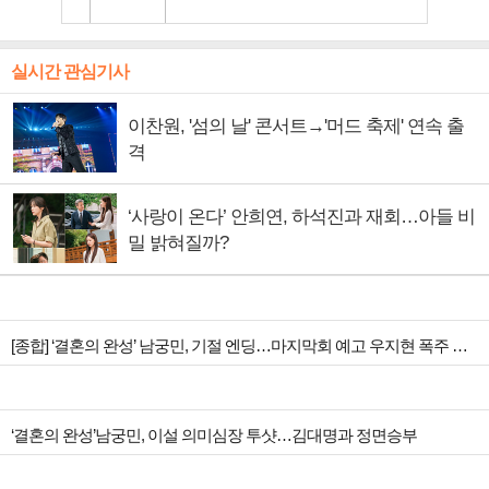
실시간 관심기사
이찬원, '섬의 날' 콘서트→'머드 축제' 연속 출
격
‘사랑이 온다’ 안희연, 하석진과 재회…아들 비
밀 밝혀질까?
[종합] ‘결혼의 완성’ 남궁민, 기절 엔딩…마지막회 예고 우지현 폭주 결말은?
‘결혼의 완성’남궁민, 이설 의미심장 투샷…김대명과 정면승부