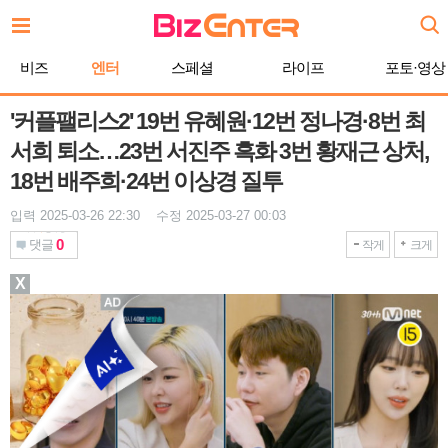
본
문
바
비즈
엔터
스페셜
라이프
포토·영상
로
가
기
'커플팰리스2' 19번 유혜원·12번 정나경·8번 최
서희 퇴소…23번 서진주 흑화 3번 황재근 상처,
18번 배주희·24번 이상경 질투
입력 2025-03-26 22:30 수정 2025-03-27 00:03
0
댓글
작게
크게
X