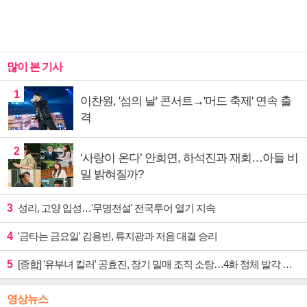
많이 본 기사
1
이찬원, '섬의 날' 콘서트→'머드 축제' 연속 출
격
2
‘사랑이 온다’ 안희연, 하석진과 재회…아들 비
밀 밝혀질까?
3
성리, 고양 입성…'무명전설' 전국투어 열기 지속
4
'금타는 금요일' 김용빈, 류지광과 저음 대결 승리
5
[종합] '유부녀 킬러' 공효진, 장기 밀매 조직 소탕…4화 정체 발각 위기 예고
영상뉴스