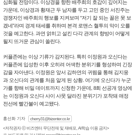
심화될 전망이다. 이상경을 향한 배주희의 호감이 깊어지는
가운데, 이상경과 황재근 두 남자를 두고 고민 중인 서진주는
경쟁자인 배주희의 행보를 지켜보며 “저기 잘 되는 꼴은 못 보
겠네”라며 경계 태세를 취하며 본격 로맨스 혈투의 막이 오를
것을 예고한다. 과연 얽히고 설킨 다각 관계의 향방이 어떻게
될지 뜨거운 관심이 쏠린다.
커플존에는 이상 기류가 감지된다. 특히 이정원과 오신다는
커플존에 입성한 이후 오히려 어색한 분위기를 형성하며 긴장
감을 자아낸다. 이정원은 앞서 김하연의 귀띔을 통해 김지웅
과 오신다의 관계를 처음 알게 된 상황. 여기에 오신다가 누군
가를 향해 비밀 데이트까지 신청한 가운데, 8회 선공개 영상에
는 이정원과 오신다 사이 사뭇 달라진 분위기가 포착돼 애정
전선에 빨간불이 예고됐다.
홍선화 기자
cherry31@bizenter.co.kr
<저작권자 ⓒ 비즈엔터 무단전재 및 재배포, AI학습 이용 금지>
※ 보도자료 및 기사제보 press@bizenter.co.kr