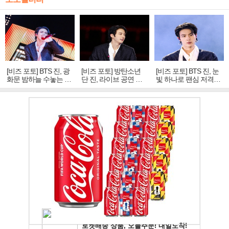
[비즈 포토] BTS 진, 광
[비즈 포토] 방탄소년
[비즈 포토] BTS 진, 눈
화문 밤하늘 수놓는 '비
단 진, 라이브 공연 중
빛 하나로 팬심 저격…
주얼 킹'의 열창
빛나는 독보적 아우라
독보적 카리스마