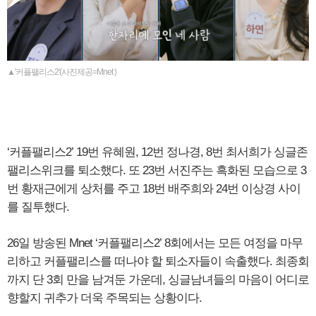
▲'커플팰리스2'(사진제공=Mnet )
‘커플팰리스2’ 19번 유혜원, 12번 정나경, 8번 최서희가 싱글존
팰리스위크를 퇴소했다. 또 23번 서진주는 흑화된 모습으로 3
번 황재근에게 상처를 주고 18번 배주희와 24번 이상경 사이
를 질투했다.
26일 방송된 Mnet ‘커플팰리스2’ 8회에서는 모든 여정을 마무
리하고 커플팰리스를 떠나야 할 퇴소자들이 속출했다. 최종회
까지 단 3회 만을 남겨둔 가운데, 싱글남녀들의 마음이 어디로
향할지 귀추가 더욱 주목되는 상황이다.