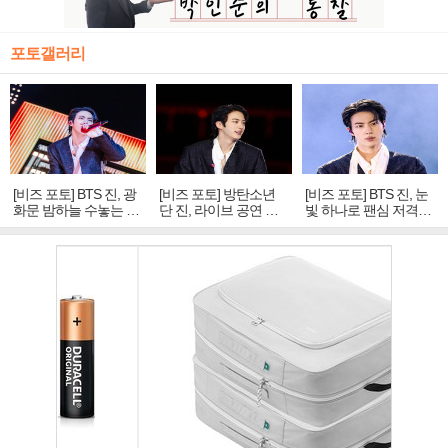
포토갤러리
[비즈 포토] BTS 진, 광
[비즈 포토] 방탄소년
[비즈 포토] BTS 진, 눈
화문 밤하늘 수놓는 '비
단 진, 라이브 공연 중
빛 하나로 팬심 저격…
주얼 킹'의 열창
빛나는 독보적 아우라
독보적 카리스마