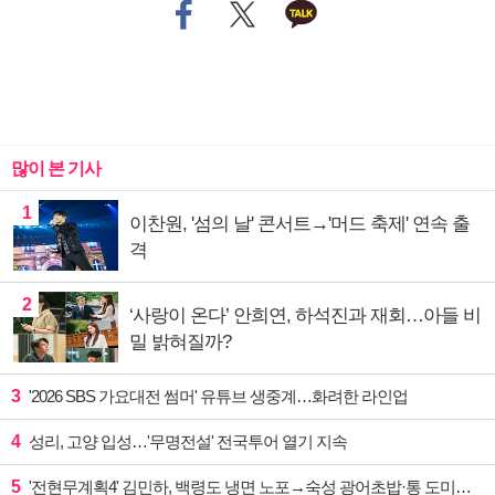
많이 본 기사
1
이찬원, '섬의 날' 콘서트→'머드 축제' 연속 출
격
2
‘사랑이 온다’ 안희연, 하석진과 재회…아들 비
밀 밝혀질까?
3
'2026 SBS 가요대전 썸머' 유튜브 생중계…화려한 라인업
4
성리, 고양 입성…'무명전설' 전국투어 열기 지속
5
'전현무계획4' 김민하, 백령도 냉면 노포→숙성 광어초밥·통 도미찜 맛집 탐방