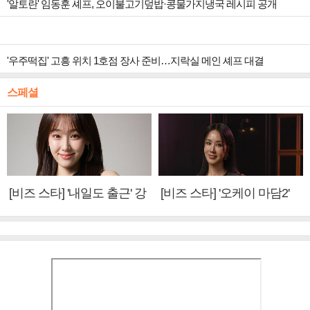
'알토란' 임동훈 셰프, 오이불고기덮밥·콩물가지냉국 레시피 공개
'우주떡집' 고흥 위치 1호점 장사 준비…지락실 메인 셰프 대결
스페셜
[비즈 스타] '내일도 출근' 강
[비즈 스타] '오케이 마담2'
미나 "아이오아이 불화설?
엄정화 "6년 만의 속편 제
사실 아냐"(인터뷰)
작, 하늘의 뜻"(인터뷰)