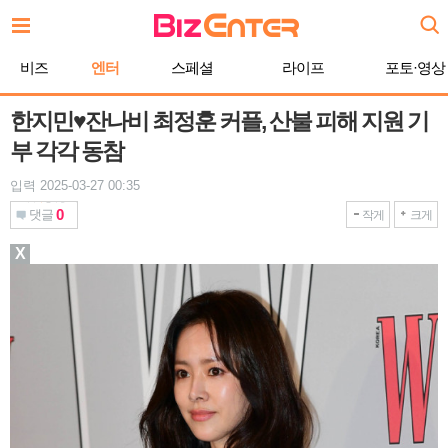
본
문
바
비즈
엔터
스페셜
라이프
포토·영상
로
가
기
한지민♥잔나비 최정훈 커플, 산불 피해 지원 기
부 각각 동참
입력 2025-03-27 00:35
0
댓글
작게
크게
X