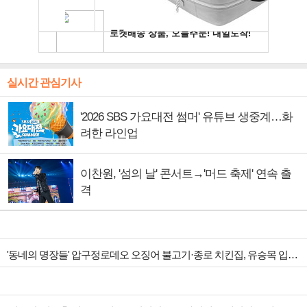
실시간 관심기사
'2026 SBS 가요대전 썸머' 유튜브 생중계…화
려한 라인업
이찬원, '섬의 날' 콘서트→'머드 축제' 연속 출
격
'동네의 명장들' 압구정로데오 오징어 불고기·종로 치킨집, 유승목 입맛 저격