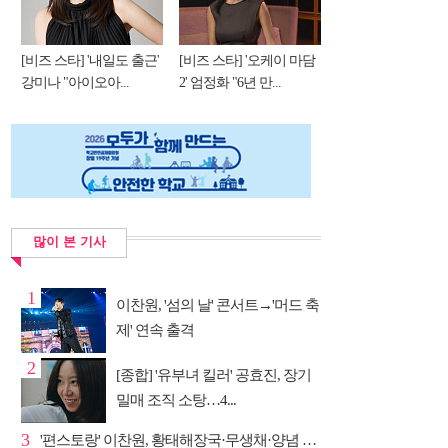
[비즈 스타] '내일도 출근'
[비즈 스타] '오케이 마담
강미나 "아이오아...
2' 엄정화 "6년 만...
많이 본 기사
1
이찬원, '섬의 날' 콘서트→'머드 축
제' 연속 출격
2
[종합] '유부녀 킬러' 공효진, 장기
밀매 조직 소탕…4...
3
'편스토랑' 이찬원, 황태해장국·무생채·양념 목살구이 ...