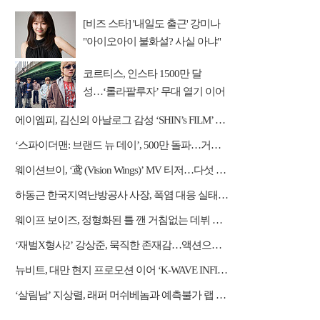
[비즈 스타] '내일도 출근' 강미나
"아이오아이 불화설? 사실 아냐"
(인터뷰)
코르티스, 인스타 1500만 달
성…‘롤라팔루자’ 무대 열기 이어
간다
에이엠피, 김신의 아날로그 감성 ‘SHIN’s FILM’ 공개
‘스파이더맨: 브랜드 뉴 데이’, 500만 돌파…거침없는 흥행 질주
웨이션브이, ‘鸢 (Vision Wings)’ MV 티저…다섯 전사들의 강렬한 비상
하동근 한국지역난방공사 사장, 폭염 대응 실태 점검 "안전관리에 최선을 다할 것"
웨이프 보이즈, 정형화된 틀 깬 거침없는 데뷔 행보
‘재벌X형사2’ 강상준, 묵직한 존재감…액션으로 강렬 포문
뉴비트, 대만 현지 프로모션 이어 ‘K-WAVE INFINITY’ 무대 오른다
‘살림남’ 지상렬, 래퍼 머쉬베놈과 예측불가 랩 수업