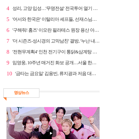
4
성리, 고양 입성…'무명전설' 전국투어 열기 지속
5
'어서와 한국은' 이탈리아 셰프들, 선재스님→라연 차도...
6
'구해줘! 홈즈' 이모란 필라테스 원장 용산 아파트 방...
7
'더 시즌즈-성시경의 고막남친' 결방, '누난 내게 여자...
8
'전현무계획4' 인천 전기구이 통닭&삼계탕 노포 맛집 탐방
9
임영웅, 10주년 매거진 화보 공개…서울 한복판 대형 현...
10
'금타는 금요일' 김용빈, 류지광과 저음 대결 승리
영상뉴스