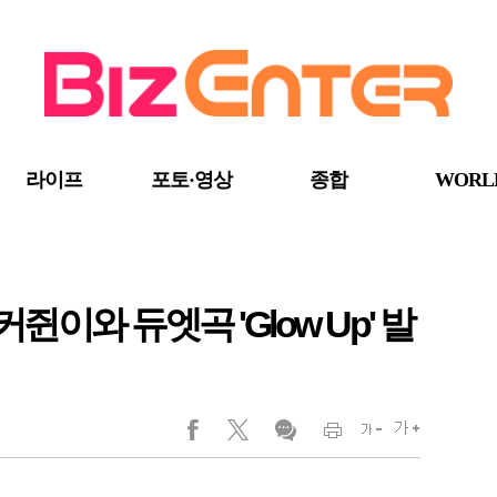
라이프
포토·영상
종합
WORL
쥔이와 듀엣곡 'Glow Up' 발