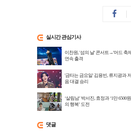
실시간 관심기사
이찬원, '섬의 날' 콘서트→'머드 축제
연속 출격
'금타는 금요일' 김용빈, 류지광과 
음 대결 승리
‘살림남’ 박서진, 효정과 ‘1만 6500원
의 행복’ 도전
댓글