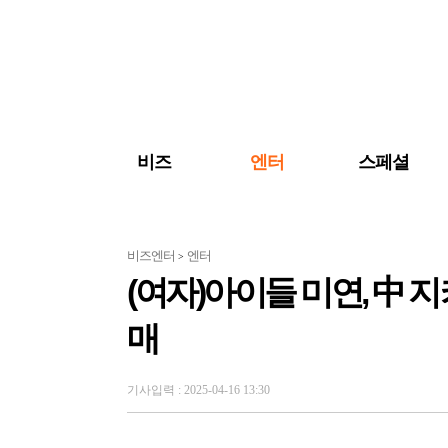
검색 바로가기
주메뉴 바로가기
주요 기사 바로가기
비즈
엔터
스페셜
비즈엔터
엔터
>
(여자)아이들 미연, 中 지커
매
기사입력 : 2025-04-16 13:30