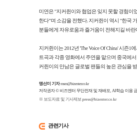
미연은 "지커쥔이와 협업은 잊지 못할 경험이었
한다”며 소감을 전했다. 지커쥔이 역시 "한국 
분들에게 자유로움과 즐거움이 전해지길 바란다
지커쥔이는 2012년 'The Voice Of China' 시즌1
트곡과 각종 영화에서 주연을 맡으며 중국에서 
커쥔이의 만남은 글로벌 팬들의 높은 관심을 받
맹선미 기자
msm@bizenter.co.kr
저작권자 © 비즈엔터 무단전재 및 재배포, AI학습 이용 
※ 보도자료 및 기사제보
press@bizenter.co.kr
관련기사