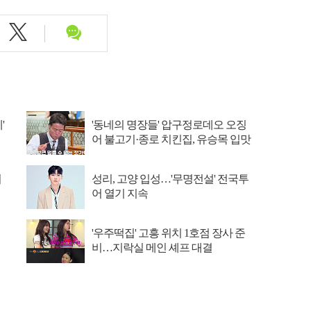
'
'동네의 명장들' 압구정로데오 오징
어 불고기·종로 치킨집, 유승목 입맛
저격
저
성리, 고양 입성…'무명전설' 전국투
어 열기 지속
'우주떡집' 고흥 위치 1호점 장사 준
비…지락실 메인 셰프 대결