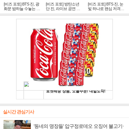
[비즈 포토] BTS 진, 광
[비즈 포토] 방탄소년
[비즈 포토] BTS 진, 눈
화문 밤하늘 수놓는 '비
단 진, 라이브 공연 중
빛 하나로 팬심 저격…
주얼 킹'의 열창
빛나는 독보적 아우라
독보적 카리스마
실시간 관심기사
'동네의 명장들' 압구정로데오 오징어 불고기·