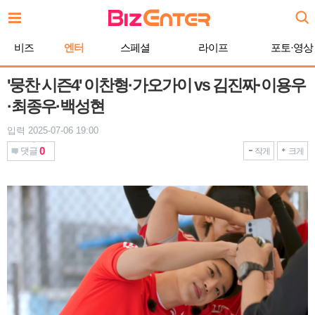
본
문
바
비즈
엔터
스페셜
라이프
포토·영상
로
가
기
'뭉찬 시즌4' 이찬형·가오가이 vs 김진짜·이용우
·최종우·백성현
입력 2025-07-06 19:00
0
댓글
작게
크게