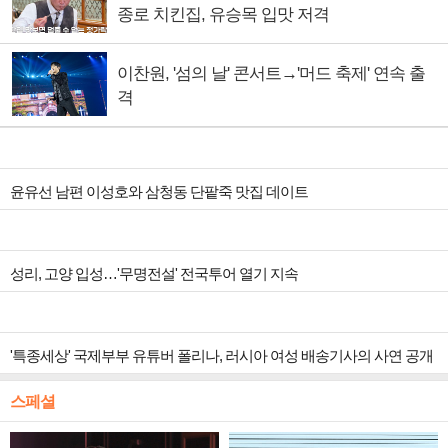
종로 치킨집, 유승목 입맛 저격
이찬원, '섬의 날' 콘서트→'머드 축제' 연속 출
격
윤유선 남편 이성호와 삼청동 단팥죽 맛집 데이트
성리, 고양 입성…'무명전설' 전국투어 열기 지속
'특종세상' 국제부부 유튜버 폴리나, 러시아 여성 배송기사의 사연 공개
스페셜