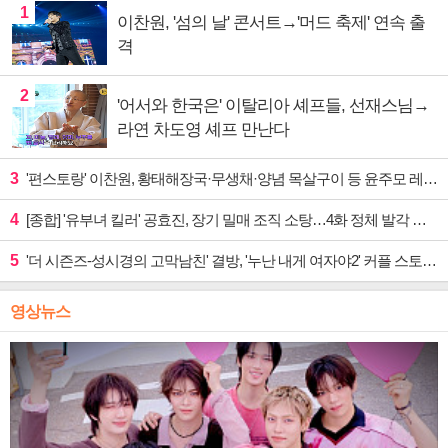
1
이찬원, '섬의 날' 콘서트→'머드 축제' 연속 출
격
2
'어서와 한국은' 이탈리아 셰프들, 선재스님→
라연 차도영 셰프 만난다
3
'편스토랑' 이찬원, 황태해장국·무생채·양념 목살구이 등 윤주모 레시피 섭렵
4
[종합] '유부녀 킬러' 공효진, 장기 밀매 조직 소탕…4화 정체 발각 위기 예고
5
'더 시즌즈-성시경의 고막남친' 결방, '누난 내게 여자야2' 커플 스토리 편성
영상뉴스