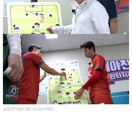
▲'뭉찬4' 박항서 팀(사진제공=JTBC)