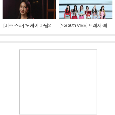
[비즈 스타] '오케이 마담2'
[YG 30th VIBE] 트레저·베
엄정화 "6년 만의 속편 제
이비몬스터, YG DNA 계승
작, 하늘의 뜻"(인터뷰)
③