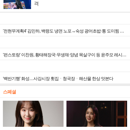
격
'전현무계획4' 김민하, 백령도 냉면 노포→숙성 광어초밥·통 도미찜 맛집 탐방
'편스토랑' 이찬원, 황태해장국·무생채·양념 목살구이 등 윤주모 레시피 섭렵
'백반기행' 화성…사강시장 횟집ㆍ청국장ㆍ해산물 한상 맛본다
스페셜