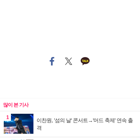
많이 본 기사
1
이찬원, '섬의 날' 콘서트→'머드 축제' 연속 출
격