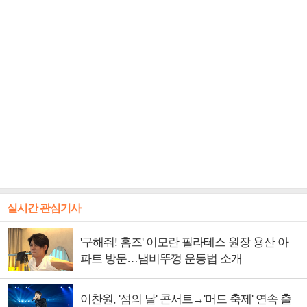
실시간 관심기사
'구해줘! 홈즈' 이모란 필라테스 원장 용산 아
파트 방문…냄비뚜껑 운동법 소개
이찬원, '섬의 날' 콘서트→'머드 축제' 연속 출