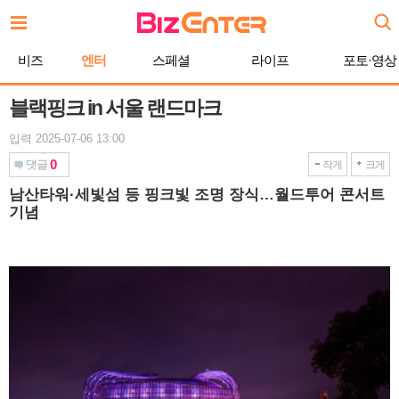
본
문
바
비즈
엔터
스페셜
라이프
포토·영상
로
가
기
블랙핑크 in 서울 랜드마크
입력 2025-07-06 13:00
0
댓글
작게
크게
남산타워·세빛섬 등 핑크빛 조명 장식…월드투어 콘서트
기념