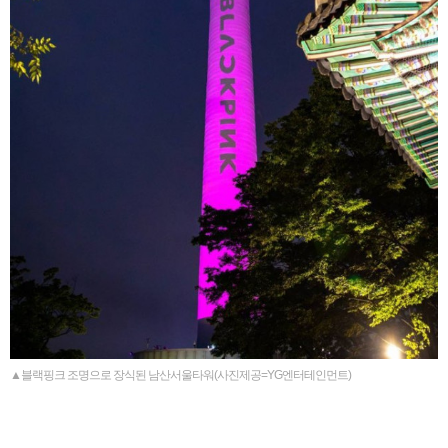
▲블랙핑크 조명으로 장식된 남산서울타워(사진제공=YG엔터테인먼트)