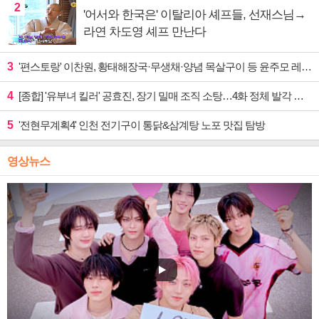
2
'어서와 한국은' 이탈리아 셰프들, 선재스님→
라연 차도영 셰프 만난다
3
'편스토랑' 이찬원, 황태해장국·무생채·양념 목살구이 등 윤주모 레시피 섭렵
4
[종합] '유부녀 킬러' 공효진, 장기 밀매 조직 소탕…4화 정체 발각 위기 예고
5
'전현무계획4' 인천 전기구이 통닭&삼계탕 노포 맛집 탐방
영상뉴스