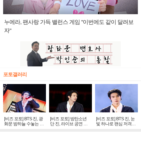
누에라, 팬사랑 가득 밸런스 게임 "이번에도 같이 달려보
자"
포토갤러리
[비즈 포토] BTS 진, 광
[비즈 포토] 방탄소년
[비즈 포토] BTS 진, 눈
화문 밤하늘 수놓는 '비
단 진, 라이브 공연 중
빛 하나로 팬심 저격…
주얼 킹'의 열창
빛나는 독보적 아우라
독보적 카리스마