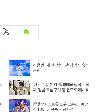
김용빈, '제7회 섬의 날' 기념식 축하
공연
日
'편스토랑' 이찬원, 황태해장국·무생
채·양념 목살구이 등 윤주모 레시피
섭렵
주
[종합] '미스트롯 포유' 조수연, 예선
전 1위…신윤승 지원사격