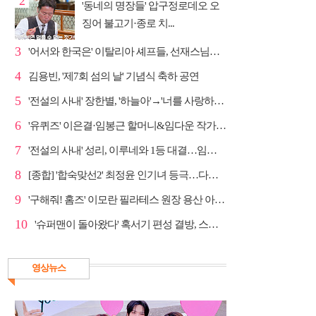
2
'동네의 명장들' 압구정로데오 오
징어 불고기·종로 치...
3
'어서와 한국은' 이탈리아 셰프들, 선재스님→라연 차도...
4
김용빈, '제7회 섬의 날' 기념식 축하 공연
5
'전설의 사내' 장한별, '하늘아'→'너를 사랑하고도' 명...
6
'유퀴즈' 이은결·임봉근 할머니&임다운 작가·이승철, '...
7
'전설의 사내' 성리, 이루네와 1등 대결…임영웅 '보금...
8
[종합] '합숙맞선2' 최정윤 인기녀 등극…다음주 마지막...
9
'구해줘! 홈즈' 이모란 필라테스 원장 용산 아파트 방...
10
'슈퍼맨이 돌아왔다' 혹서기 편성 결방, 스페셜 방송
영상뉴스