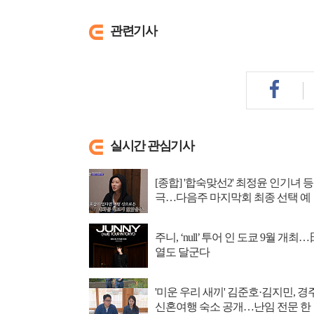
관련기사
실시간 관심기사
[종합] '합숙맞선2' 최정윤 인기녀 등
극…다음주 마지막회 최종 선택 예
고
주니, ‘null’ 투어 인 도쿄 9월 개최…
열도 달군다
'미운 우리 새끼' 김준호·김지민, 경
신혼여행 숙소 공개…난임 전문 한