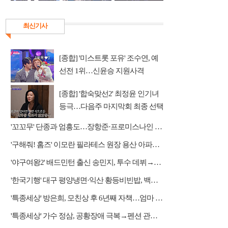
최신기사
[종합] '미스트롯 포유' 조수연, 예
선전 1위…신윤승 지원사격
[종합] '합숙맞선2' 최정윤 인기녀
등극…다음주 마지막회 최종 선택
예고
'꼬꼬무' 단종과 엄흥도…장항준·프로미스나인 이채영·적재 게스트 출연
'구해줘! 홈즈' 이모란 필라테스 원장 용산 아파트 방문…냄비뚜껑 운동법 소개
'야구여왕2' 배드민턴 출신 송민지, 투수 데뷔→장수영 반등 예고
'한국기행' 대구 평양냉면·익산 황등비빈밥, 백년 식당의 대물림 맛
'특종세상' 방은희, 모친상 후 6년째 자책…엄마 향한 그리움 근황
'특종세상' 가수 정삼, 공황장애 극복→펜션 관리자 근황