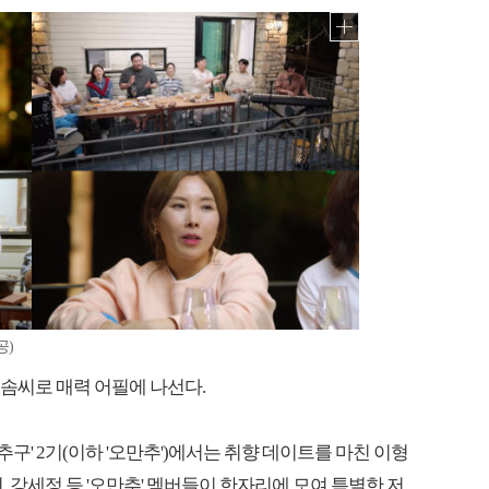
공)
 솜씨로 매력 어필에 나선다.
만남 추구' 2기(이하 '오만추')에서는 취향 데이트를 마친 이형
봉선, 강세정 등 '오만추' 멤버들이 한자리에 모여 특별한 저