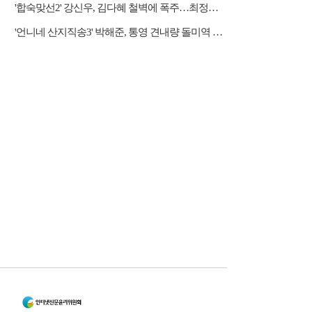
'합숙맞선2' 강신우, 김다혜 철벽에 폭주…최정윤 두고 이인권·권예찬·문성모 경쟁
'언니네 산지직송3' 박해준, 통영 견내량 돌미역 조업 합류…루지 체험