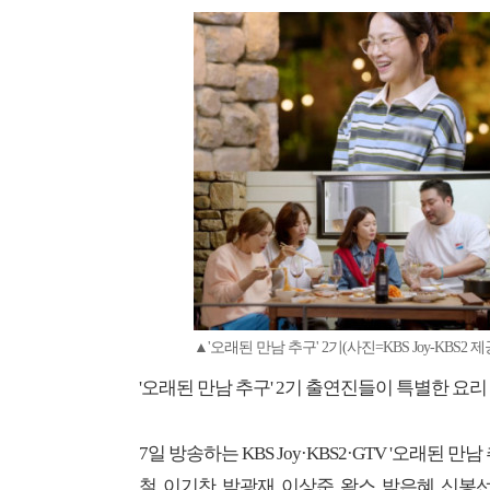
▲'오래된 만남 추구' 2기(사진=KBS Joy-KBS2 제
'오래된 만남 추구' 2기 출연진들이 특별한 요리
7일 방송하는 KBS Joy·KBS2·GTV '오래된 
철, 이기찬, 박광재, 이상준, 왁스, 박은혜, 신