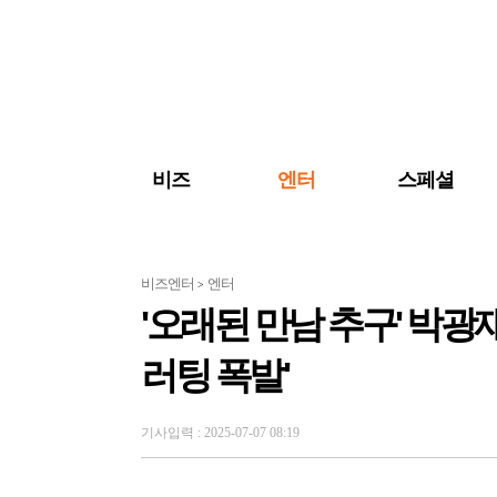
검색 바로가기
주메뉴 바로가기
주요 기사 바로가기
비즈
엔터
스페셜
비즈엔터
엔터
>
'오래된 만남 추구' 박광
러팅 폭발'
기사입력 : 2025-07-07 08:19