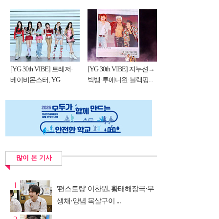
[YG 30th VIBE] 트레저·
[YG 30th VIBE] 지누션→
베이비몬스터, YG
빅뱅·투애니원·블랙핑...
DNA...
많이 본 기사
1
'편스토랑' 이찬원, 황태해장국·무
생채·양념 목살구이 ...