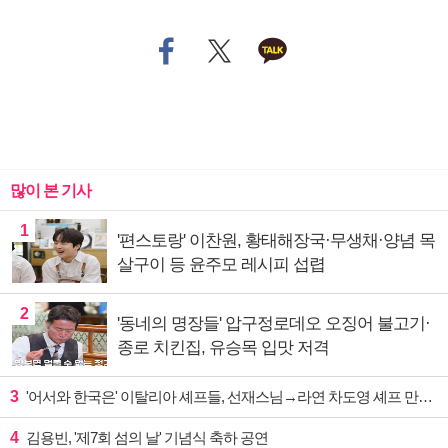
많이 본 기사
1
'편스토랑' 이찬원, 황태해장국·무생채·양념 목
살구이 등 윤주모 레시피 섭렵
2
'동네의 명장들' 압구정로데오 오징어 불고기·
종로 치킨집, 유승목 입맛 저격
3
'어서와 한국은' 이탈리아 셰프들, 선재스님→라연 차도영 셰프 만난다
4
김용빈, '제7회 섬의 날' 기념식 축하 공연