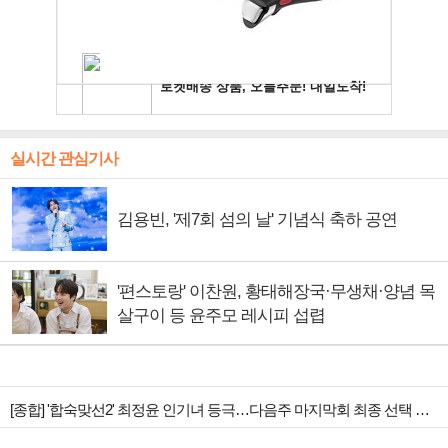
실시간 관심기사
김용빈, '제7회 섬의 날' 기념식 축하 공연
'편스토랑' 이찬원, 황태해장국·무생채·양념 목
살구이 등 윤주모 레시피 섭렵
[종합] '합숙맞선2' 최정윤 인기녀 등극…다음주 마지막회 최종 선택 예고