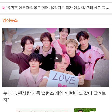
5
'유퀴즈' 이은결·임봉근 할머니&임다운 작가·이승철, '오래 살고 볼 일' 특집 출격
영상뉴스
누에라, 팬사랑 가득 밸런스 게임 "이번에도 같이 달려보
자"