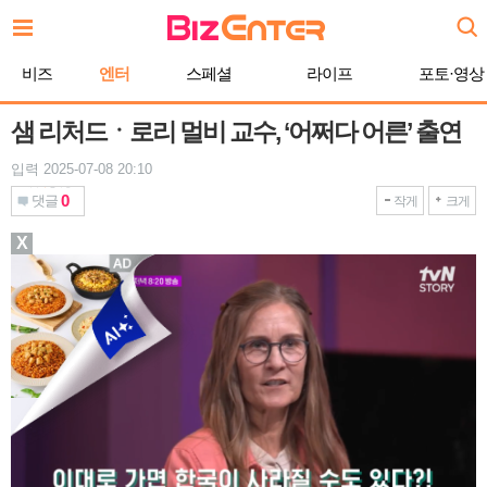
본
문
바
비즈
엔터
스페셜
라이프
포토·영상
로
가
기
샘 리처드ㆍ로리 멀비 교수, ‘어쩌다 어른’ 출연
입력 2025-07-08 20:10
0
댓글
작게
크게
X