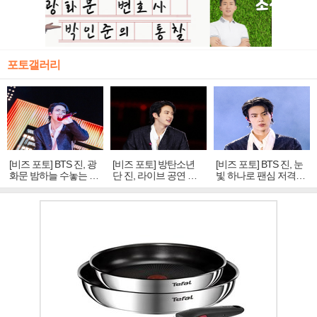
포토갤러리
[비즈 포토] BTS 진, 광
[비즈 포토] 방탄소년
[비즈 포토] BTS 진, 눈
화문 밤하늘 수놓는 '비
단 진, 라이브 공연 중
빛 하나로 팬심 저격…
주얼 킹'의 열창
빛나는 독보적 아우라
독보적 카리스마