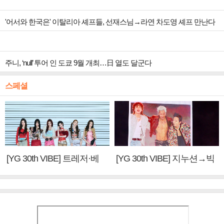
'어서와 한국은' 이탈리아 셰프들, 선재스님→라연 차도영 셰프 만난다
주니, ‘null’ 투어 인 도쿄 9월 개최…日 열도 달군다
스페셜
[YG 30th VIBE] 트레저·베
[YG 30th VIBE] 지누션→빅
이비몬스터, YG DNA 계승
뱅·투애니원·블랙핑크, YG
③
만의 문법②