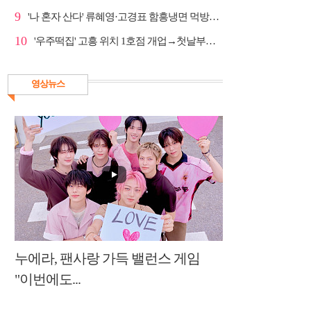
9
'나 혼자 산다' 류혜영·고경표 함흥냉면 먹방→남산 산책
10
'우주떡집' 고흥 위치 1호점 개업→첫날부터 大위기
영상뉴스
누에라, 팬사랑 가득 밸런스 게임
"이번에도...