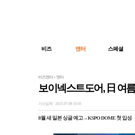
검색 바로가기
주메뉴 바로가기
주요 기사 바로가기
비즈
엔터
스페셜
비즈엔터
엔터
>
보이넥스트도어, 日 여름
기사입력 : 2025-07-08 10:45
8월 새 일본 싱글 예고→KSPO DOME 첫 입성