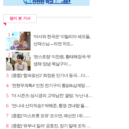
많이 본 기사
1
'어서와 한국은' 이탈리아 셰프들,
선재스님→라연 차도...
2
'편스토랑' 이찬원, 황태해장국·무
생채·양념 목살구이 ...
3
[종합] '합숙맞선2' 최정윤 인기녀 등극…다음주 마지막...
4
'전현무계획4' 인천 전기구이 통닭&삼계탕 노포 맛집 탐방
5
'더 시즌즈-성시경의 고막남친' 결방, '누난 내게 여자...
6
'언니네 산지직송3' 박해준, 통영 견내량 돌미역 조업 ...
7
[종합] '미스트롯 포유' 조수연, 예선전 1위…신윤승 지...
8
[종합] '유부녀 킬러' 공효진, 장기 밀매 조직 소탕…4...