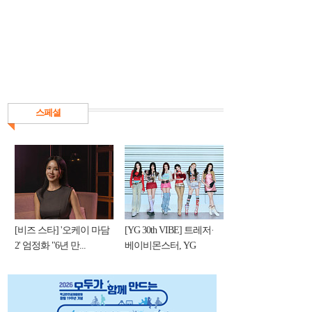
스페셜
[비즈 스타] '오케이 마담
[YG 30th VIBE] 트레저·
2' 엄정화 "6년 만...
베이비몬스터, YG
DNA...