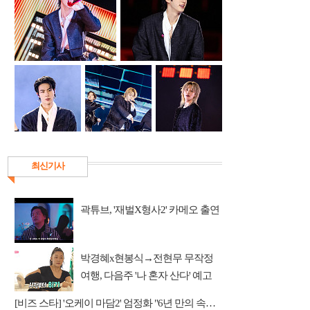
최신기사
곽튜브, '재벌X형사2' 카메오 출연
박경혜x현봉식→전현무 무작정
여행, 다음주 '나 혼자 산다' 예고
[비즈 스타] '오케이 마담2' 엄정화 "6년 만의 속편 제작, 하늘의 뜻"(인터뷰)