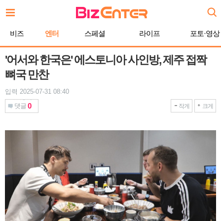
본
문
바
비즈
엔터
스페셜
라이프
포토·영상
로
가
기
'어서와 한국은' 에스토니아 사인방, 제주 접짝
뼈국 만찬
입력 2025-07-31 08:40
0
댓글
작게
크게