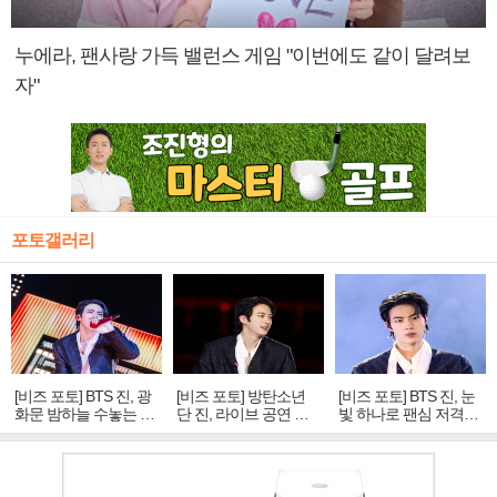
누에라, 팬사랑 가득 밸런스 게임 "이번에도 같이 달려보
자"
포토갤러리
[비즈 포토] BTS 진, 광
[비즈 포토] 방탄소년
[비즈 포토] BTS 진, 눈
화문 밤하늘 수놓는 '비
단 진, 라이브 공연 중
빛 하나로 팬심 저격…
주얼 킹'의 열창
빛나는 독보적 아우라
독보적 카리스마