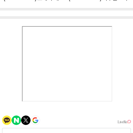
이비몬스터, YG DNA 계승
뱅·투애니원·블랙핑크, YG
③
만의 문법②