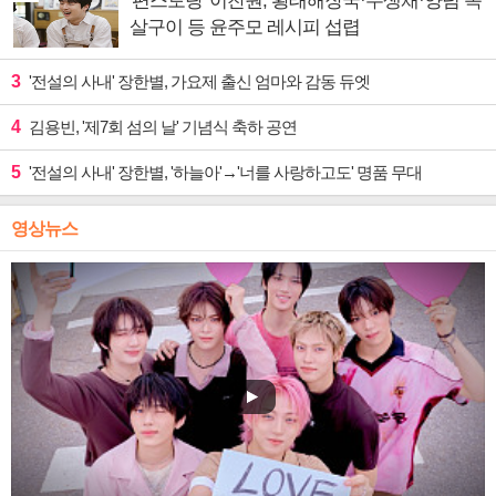
'편스토랑' 이찬원, 황태해장국·무생채·양념 목
살구이 등 윤주모 레시피 섭렵
3
'전설의 사내' 장한별, 가요제 출신 엄마와 감동 듀엣
4
김용빈, '제7회 섬의 날' 기념식 축하 공연
5
'전설의 사내' 장한별, '하늘아'→'너를 사랑하고도' 명품 무대
영상뉴스