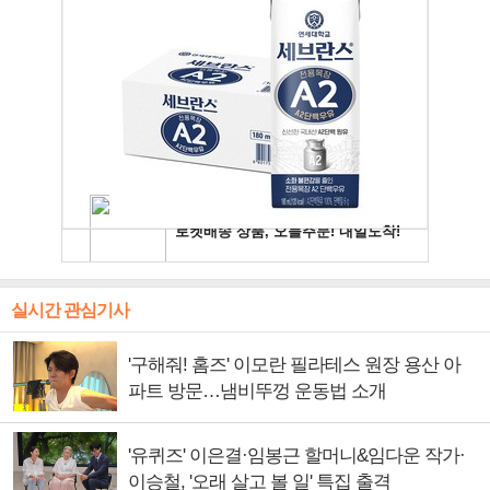
실시간 관심기사
'구해줘! 홈즈' 이모란 필라테스 원장 용산 아
파트 방문…냄비뚜껑 운동법 소개
'유퀴즈' 이은결·임봉근 할머니&임다운 작가·
이승철, '오래 살고 볼 일' 특집 출격