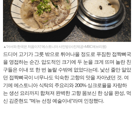
▲'어서와 한국은 처음이지' 에스토니아 사인방 (사진제공=MBC에브리원)
드디어 고기가 그릇 밖으로 튀어나올 정도로 푸짐한 접짝뼈국
을 영접하는 순간. 압도적인 크기에 두 눈을 크게 뜨며 놀란 친
구들은 이내 또 한 번 놀랄 수밖에 없었다는데. 낯선 줄만 알았
던 접짝뼈국이 너무나도 익숙한 고향의 맛을 자아냈던 것. 여
기에 에스토니아 식탁의 주요리와 200% 싱크로율을 자랑하
는 생선 요리까지 합쳐져 완벽한 고향 몸보신 한 상을 완성, 먹
신 김준현도 "메뉴 선정 예술이네"라며 인정했다.