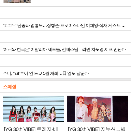
'꼬꼬무' 단종과 엄흥도…장항준·프로미스나인 이채영·적재 게스트 출연
'어서와 한국은' 이탈리아 셰프들, 선재스님→라연 차도영 셰프 만난다
주니, ‘null’ 투어 인 도쿄 9월 개최…日 열도 달군다
스페셜
[YG 30th VIBE] 트레저·베
[YG 30th VIBE] 지누션→빅