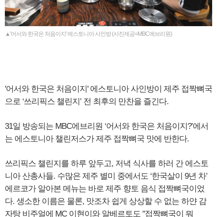
▲'어서와 한국은 처음이지' 에스토니아 사인방 (사진제공=MBC에브리원)
'어서와 한국은 처음이지' 에스토니아 사인방이 제주 접짝뼈국
으로 ‘쓰리픽스 챌린지’ 전 최후의 만찬을 즐긴다.
31일 방송되는 MBC에브리원 ‘어서와 한국은 처음이지?’에서
는 에스토니아 챌린저스가 제주 접짝뼈국 맛에 반한다.
쓰리픽스 챌린지를 하루 앞두고, 저녁 식사를 하러 간 에스토
니아 산총사들. 수많은 제주 별미 중에서도 ‘한국살이 9년 차’
에르코가 알아본 메뉴는 바로 제주 향토 음식 접짝뼈국이었
다. 생소한 이름은 물론, 맛조차 쉽게 상상할 수 없는 하얀 감
자탕 비주얼에 MC 이현이와 알베르토도 "접짝뼈국이 뭐