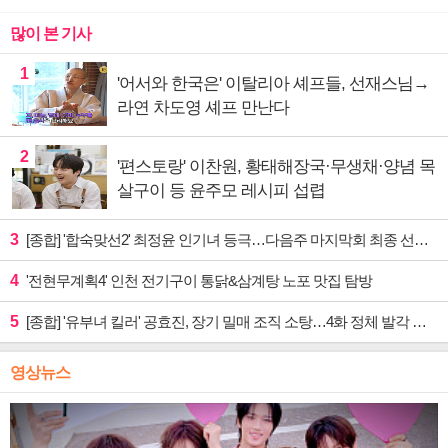
많이 본 기사
1
'어서와 한국은' 이탈리아 셰프들, 선재스님→
라연 차도영 셰프 만난다
2
'편스토랑' 이찬원, 황태해장국·무생채·양념 목
살구이 등 윤주모 레시피 섭렵
3
[종합] '합숙맞선2' 최정윤 인기녀 등극…다음주 마지막회 최종 선택 예고
4
'전현무계획4' 인천 전기구이 통닭&삼계탕 노포 맛집 탐방
5
[종합] '유부녀 킬러' 공효진, 장기 밀매 조직 소탕…4화 정체 발각 위기 예고
영상뉴스