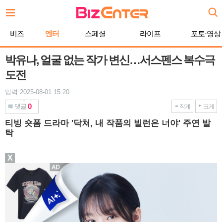
본
문
바
비즈
엔터
스페셜
라이프
포토·영상
로
가
기
박유나, 얼굴 없는 작가 변신…서스펜스 복수극
도전
입력 2025-08-01 15:20
0
댓글
작게
크게
티빙 숏폼 드라마 '닥쳐, 내 작품의 빌런은 너야' 주연 발
탁
X