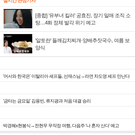
실시간 관심기사
[종합] '유부녀 킬러' 공효진, 장기 밀매 조직 소
탕…4화 정체 발각 위기 예고
'알토란' 들깨김치찌개·양배추잣국수, 여름 보
양식
'어서와 한국은' 이탈리아 셰프들, 선재스님→라연 차도영 셰프 만난다
'금타는 금요일' 김용빈, 류지광과 저음 대결 승리
박경혜x현봉식→전현무 무작정 여행, 다음주 '나 혼자 산다' 예고