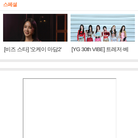
스페셜
[비즈 스타] '오케이 마담2'
[YG 30th VIBE] 트레저·베
엄정화 "6년 만의 속편 제
이비몬스터, YG DNA 계승
작, 하늘의 뜻"(인터뷰)
③