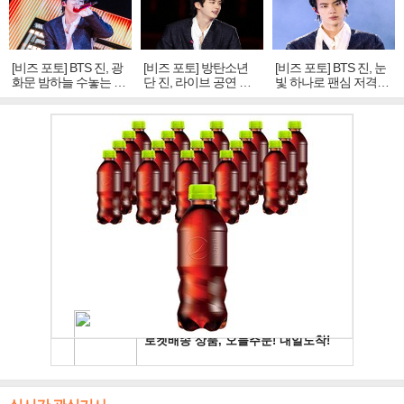
[비즈 포토] BTS 진, 광
[비즈 포토] 방탄소년
[비즈 포토] BTS 진, 눈
화문 밤하늘 수놓는 '비
단 진, 라이브 공연 중
빛 하나로 팬심 저격…
주얼 킹'의 열창
빛나는 독보적 아우라
독보적 카리스마