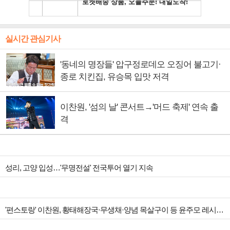
실시간 관심기사
'동네의 명장들' 압구정로데오 오징어 불고기·
종로 치킨집, 유승목 입맛 저격
이찬원, '섬의 날' 콘서트→'머드 축제' 연속 출
격
성리, 고양 입성…'무명전설' 전국투어 열기 지속
'편스토랑' 이찬원, 황태해장국·무생채·양념 목살구이 등 윤주모 레시피 섭렵