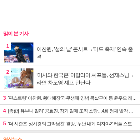
많이 본 기사
1
이찬원, '섬의 날' 콘서트→'머드 축제' 연속 출
격
2
'어서와 한국은' 이탈리아 셰프들, 선재스님→
라연 차도영 셰프 만난다
3
'편스토랑' 이찬원, 황태해장국·무생채·양념 목살구이 등 윤주모 레시피 섭렵
4
[종합] '유부녀 킬러' 공효진, 장기 밀매 조직 소탕…4화 정체 발각 위기 예고
5
'더 시즌즈-성시경의 고막남친' 결방, '누난 내게 여자야2' 커플 스토리 편성
영상뉴스