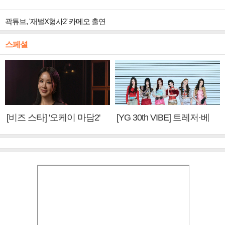
곽튜브, '재벌X형사2' 카메오 출연
스페셜
[비즈 스타] '오케이 마담2'
[YG 30th VIBE] 트레저·베
엄정화 "6년 만의 속편 제
이비몬스터, YG DNA 계승
작, 하늘의 뜻"(인터뷰)
③