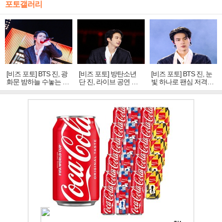
포토갤러리
[비즈 포토] BTS 진, 광
[비즈 포토] 방탄소년
[비즈 포토] BTS 진, 눈
화문 밤하늘 수놓는 '비
단 진, 라이브 공연 중
빛 하나로 팬심 저격…
주얼 킹'의 열창
빛나는 독보적 아우라
독보적 카리스마