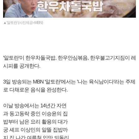
▲'알토란' (사진제공=MBN)
'알토란'이 한우차돌국밥, 한우안심볶음, 한우불고기지짐이 레
시피를 공개한다.
3일 방송되는 MBN '알토란'에서는 '나는 육식남이다'라는 주제
로 다채로운 음식을 완성한다.
이날 방송에서는 14년간 자연
과 동고동락 중인 이승윤의 집
밥부터 남은 요리 활용의 대가
궁 셰프 이상민의 알뜰 집밥까
지 집 나간 여름철 입맛 되돌리