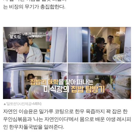
는 비장의 무기가 총집합한다.
▲'알토란' (사진제공=MBN)
자연인 이승윤은 밀가루 코팅으로 한우 육즙까지 꽉 잡은 한
우안심볶음과 '나는 자연인이다'에서 몸으로 배운 야생 레시피
인 한우차돌국밥을 알려준다.