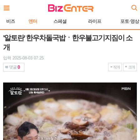
본
문
바
비즈
엔터
스페셜
라이프
포토·영상
로
가
기
'알토란' 한우차돌국밥ㆍ한우불고기지짐이 소
개
입력 2025-08-03 07:25
0
댓글
작게
크게