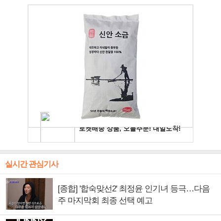
실시간 관심기사
[종합] '합숙맞선2' 최정윤 인기녀 등극…다음
주 마지막회 최종 선택 예고