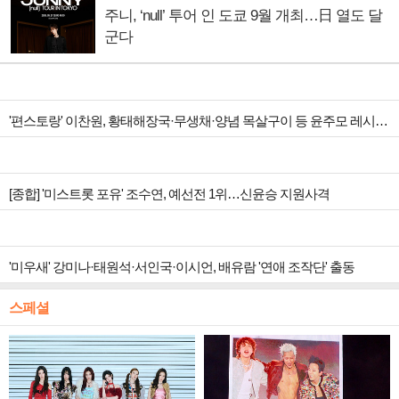
주니, ‘null’ 투어 인 도쿄 9월 개최…日 열도 달
군다
'편스토랑' 이찬원, 황태해장국·무생채·양념 목살구이 등 윤주모 레시피 섭렵
[종합] '미스트롯 포유' 조수연, 예선전 1위…신윤승 지원사격
'미우새' 강미나·태원석·서인국·이시언, 배유람 '연애 조작단' 출동
스페셜