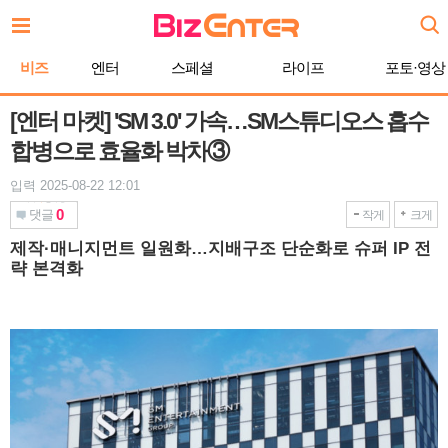
본
문
바
비즈
엔터
스페셜
라이프
포토·영상
로
가
기
[엔터 마켓] 'SM 3.0' 가속…SM스튜디오스 흡수
합병으로 효율화 박차③
입력 2025-08-22 12:01
0
댓글
작게
크게
제작·매니지먼트 일원화…지배구조 단순화로 슈퍼 IP 전
략 본격화