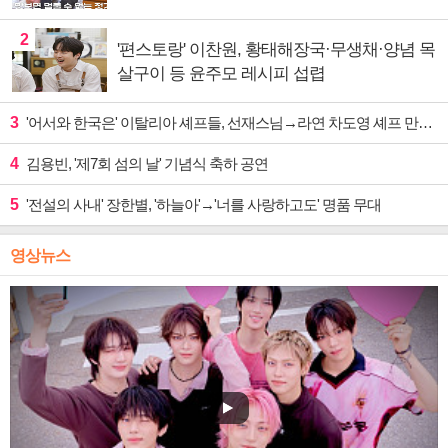
2
'편스토랑' 이찬원, 황태해장국·무생채·양념 목
살구이 등 윤주모 레시피 섭렵
3
'어서와 한국은' 이탈리아 셰프들, 선재스님→라연 차도영 셰프 만난다
4
김용빈, '제7회 섬의 날' 기념식 축하 공연
5
'전설의 사내' 장한별, '하늘아'→'너를 사랑하고도' 명품 무대
영상뉴스