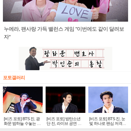
누에라, 팬사랑 가득 밸런스 게임 "이번에도 같이 달려보
자"
포토갤러리
[비즈 포토] BTS 진, 광
[비즈 포토] 방탄소년
[비즈 포토] BTS 진, 눈
화문 밤하늘 수놓는 '비
단 진, 라이브 공연 중
빛 하나로 팬심 저격…
주얼 킹'의 열창
빛나는 독보적 아우라
독보적 카리스마