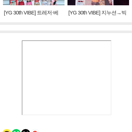
[YG 30th VIBE] 트레저·베
[YG 30th VIBE] 지누션→빅
이비몬스터, YG DNA 계승
뱅·투애니원·블랙핑크, YG
③
만의 문법②