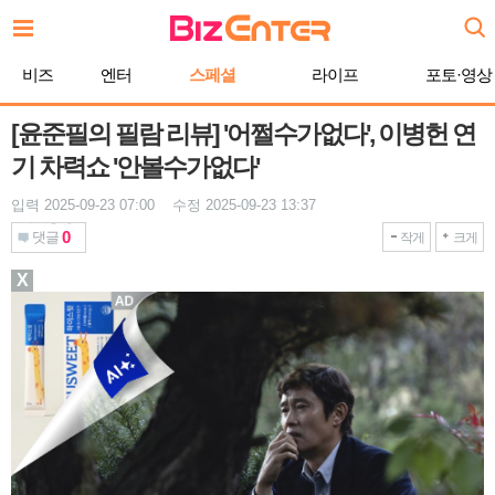
본
문
바
비즈
엔터
스페셜
라이프
포토·영상
로
가
기
[윤준필의 필람 리뷰] '어쩔수가없다', 이병헌 연
기 차력쇼 '안볼수가없다'
입력 2025-09-23 07:00 수정 2025-09-23 13:37
0
댓글
작게
크게
X