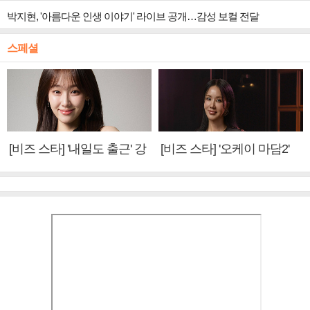
박지현, '아름다운 인생 이야기' 라이브 공개…감성 보컬 전달
스페셜
[비즈 스타] '내일도 출근' 강
[비즈 스타] '오케이 마담2'
미나 "아이오아이 불화설?
엄정화 "6년 만의 속편 제
사실 아냐"(인터뷰)
작, 하늘의 뜻"(인터뷰)