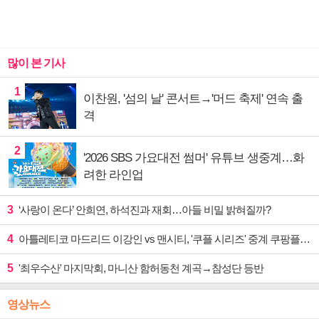
많이 본 기사
1
이찬원, '섬의 날' 콘서트→'머드 축제' 연속 출
격
2
'2026 SBS 가요대전 썸머' 유튜브 생중계…화
려한 라인업
3
‘사랑이 온다’ 안희연, 하석진과 재회…아들 비밀 밝혀질까?
4
아틀레티코 마드리드 이강인 vs 맨시티, '쿠플 시리즈' 중계 쿠팡플레이
5
'최우수산' 마지막회, 마니산 함허동천 계곡→참성단 등반
영상뉴스