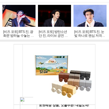
[비즈 포토] BTS 진, 광
[비즈 포토] 방탄소년
[비즈 포토] BTS 진, 눈
화문 밤하늘 수놓는 '비
단 진, 라이브 공연 중
빛 하나로 팬심 저격…
주얼 킹'의 열창
빛나는 독보적 아우라
독보적 카리스마