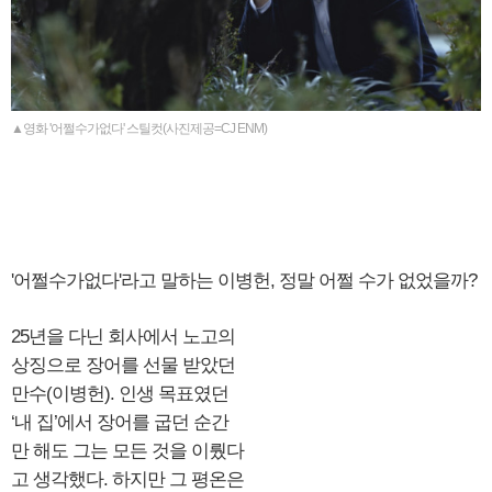
▲영화 '어쩔수가없다' 스틸컷(사진제공=CJ ENM)
'어쩔수가없다'라고 말하는 이병헌, 정말 어쩔 수가 없었을까?
25년을 다닌 회사에서 노고의
상징으로 장어를 선물 받았던
만수(이병헌). 인생 목표였던
‘내 집’에서 장어를 굽던 순간
만 해도 그는 모든 것을 이뤘다
고 생각했다. 하지만 그 평온은