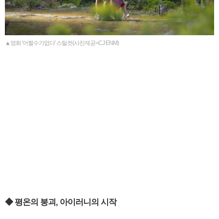
▲영화 '어쩔수가없다' 스틸컷(사진제공=CJ ENM)
◆ 평온의 붕괴, 아이러니의 시작