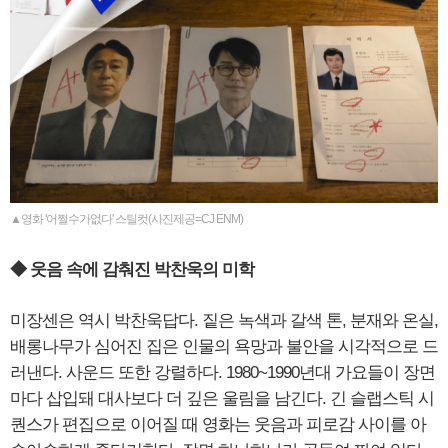
▲영화 '어쩔수가없다' 스틸컷(사진제공=CJ ENM)
◆ 웃음 속에 감춰진 박찬욱의 미학
미장센은 역시 박찬욱답다. 짙은 녹색과 갈색 톤, 분재와 온실,
배롱나무가 심어진 집은 인물의 욕망과 불안을 시각적으로 드
러낸다. 사운드 또한 강렬하다. 1980~1990년대 가요들이 장면
마다 삽입돼 대사보다 더 깊은 울림을 남긴다. 긴 슬랩스틱 시
퀀스가 편집으로 이어질 때 영화는 웃음과 피로감 사이를 아