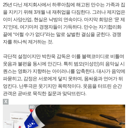
25년 다닌 제지회사에서 하루아침에 해고된 만수는 가족과 집
을 지키기 위해 3개월 내 재취업을 다짐한다. 그러나 제지업은
이미 사양산업, 현실은 낙방의 연속이다. 마지막 희망은 ‘문 제
지’인데, 여기마저 경쟁자들이 가득하다. 만수는 자기합리화
끝에 “어쩔 수가 없다”라는 말로 살벌한 결심을 굳힌다. 경쟁
자를 하나씩 제거하는 것.
극단적 설정이지만 박찬욱 감독은 이를 블랙코미디로 비틀며
웃음과 불편을 동시에 안긴다. 특히 범모(이성민)의 음악실 시
퀀스는 영화가 지향하는 아이러니를 압축한다. 대사가 음악에
파묻히고, 감정은 서로에게 닿지 못하며, 몸싸움과 언어가 뒤
엉킨다. 난투극은 웃기지만 폭력적이다. 웃음을 터뜨린 순간
관객은 곧바로 묵직한 질문과 맞닥뜨린다.
X