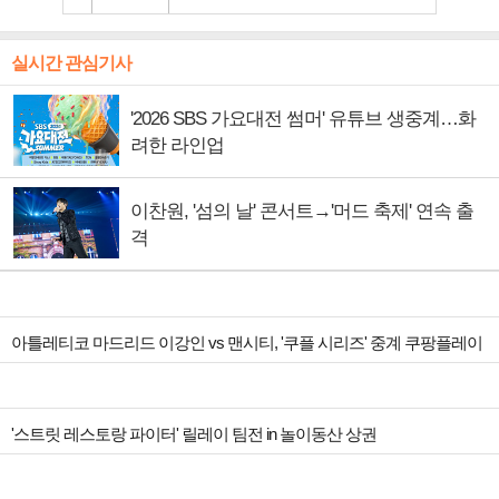
실시간 관심기사
'2026 SBS 가요대전 썸머' 유튜브 생중계…화
려한 라인업
이찬원, '섬의 날' 콘서트→'머드 축제' 연속 출
격
아틀레티코 마드리드 이강인 vs 맨시티, '쿠플 시리즈' 중계 쿠팡플레이
'스트릿 레스토랑 파이터' 릴레이 팀전 in 놀이동산 상권