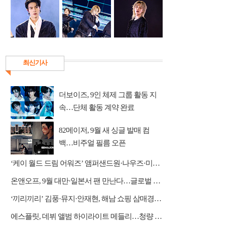
최신기사
더보이즈, 9인 체제 그룹 활동 지
속…단체 활동 계약 완료
82메이저, 9월 새 싱글 발매 컴
백…비주얼 필름 오픈
‘케이 월드 드림 어워즈’ 앰퍼샌드원·나우즈·미야오·하츠투하츠·아이딧 합류
온앤오프, 9월 대만·일본서 팬 만난다…글로벌 행보 박차
‘끼리끼리’ 김풍·뮤지·안재현, 해남 쇼핑 삼매경→바비큐 먹방 ‘케미 폭발’
에스플릿, 데뷔 앨범 하이라이트 메들리…청량 매력 사운드