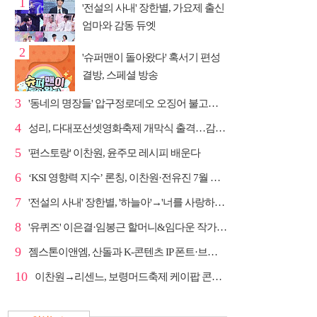
1
'전설의 사내' 장한별, 가요제 출신
엄마와 감동 듀엣
2
'슈퍼맨이 돌아왔다' 혹서기 편성
결방, 스페셜 방송
3
'동네의 명장들' 압구정로데오 오징어 불고기·종로 치...
4
성리, 다대포선셋영화축제 개막식 출격…감성 라이브 예고
5
'편스토랑' 이찬원, 윤주모 레시피 배운다
6
‘KSI 영향력 지수’ 론칭, 이찬원·전유진 7월 차트 남녀...
7
'전설의 사내' 장한별, '하늘아'→'너를 사랑하고도' 명...
8
'유퀴즈' 이은결·임봉근 할머니&임다운 작가·이승철, '...
9
젬스톤이앤엠, 산돌과 K-콘텐츠 IP 폰트·브랜드 사업 M...
10
이찬원→리센느, 보령머드축제 케이팝 콘서트 라인업 안...