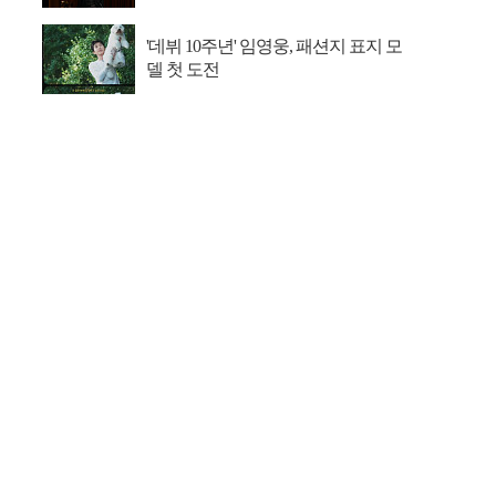
'데뷔 10주년' 임영웅, 패션지 표지 모
델 첫 도전