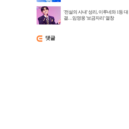
'전설의 사내' 성리, 이루네와 1등 대
결…임영웅 '보금자리' 열창
댓글