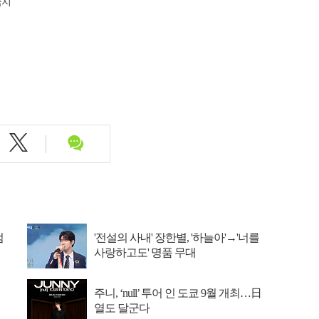
금지
엄
'전설의 사내' 장한별, '하늘아'→'너를
사랑하고도' 명품 무대
주니, ‘null’ 투어 인 도쿄 9월 개최…日
열도 달군다