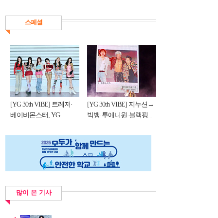
스페셜
[YG 30th VIBE] 트레저·
[YG 30th VIBE] 지누션→
베이비몬스터, YG
빅뱅·투애니원·블랙핑...
DNA...
많이 본 기사