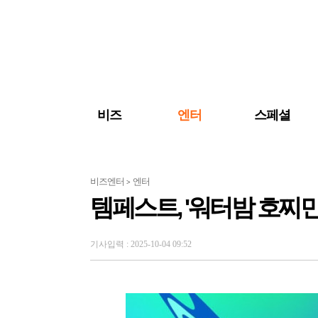
검색 바로가기
주메뉴 바로가기
주요 기사 바로가기
비즈
엔터
스페셜
비즈엔터
엔터
>
템페스트, '워터밤 호찌민 
기사입력 : 2025-10-04 09:52