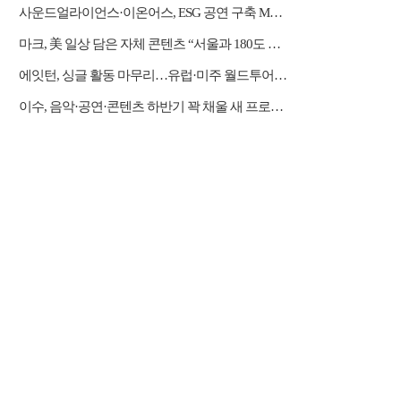
사운드얼라이언스·이온어스, ESG 공연 구축 MOU…‘서스테이너블 웨이브’서 첫 적용
마크, 美 일상 담은 자체 콘텐츠 “서울과 180도 다른 삶”
에잇턴, 싱글 활동 마무리…유럽·미주 월드투어 글로벌 영토 확장
이수, 음악·공연·콘텐츠 하반기 꽉 채울 새 프로젝트 돌입