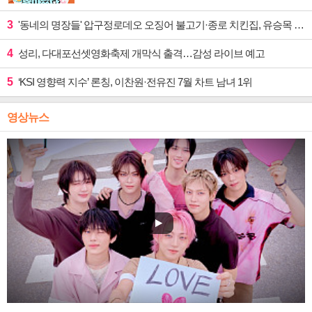
3
'동네의 명장들' 압구정로데오 오징어 불고기·종로 치킨집, 유승목 입맛 저격
4
성리, 다대포선셋영화축제 개막식 출격…감성 라이브 예고
5
‘KSI 영향력 지수’ 론칭, 이찬원·전유진 7월 차트 남녀 1위
영상뉴스