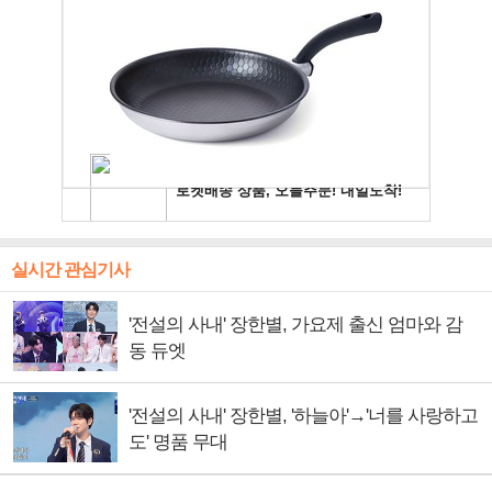
실시간 관심기사
'전설의 사내' 장한별, 가요제 출신 엄마와 감
동 듀엣
'전설의 사내' 장한별, '하늘아'→'너를 사랑하고
도' 명품 무대