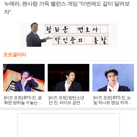
누에라, 팬사랑 가득 밸런스 게임 "이번에도 같이 달려보
자"
포토갤러리
[비즈 포토] BTS 진, 광
[비즈 포토] 방탄소년
[비즈 포토] BTS 진, 눈
화문 밤하늘 수놓는 '비
단 진, 라이브 공연 중
빛 하나로 팬심 저격…
주얼 킹'의 열창
빛나는 독보적 아우라
독보적 카리스마