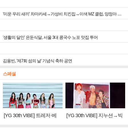
'미운 우리 새끼' 차마카세→가성비 치킨집→이색 MZ 클럽, 양정아 생일파티
'생활의 달인' 은둔식달, 서울 3대 콩국수 노포 맛집 투어
김용빈, '제7회 섬의 날' 기념식 축하 공연
스페셜
[YG 30th VIBE] 트레저·베
[YG 30th VIBE] 지누션→빅
이비몬스터, YG DNA 계승
뱅·투애니원·블랙핑크, YG