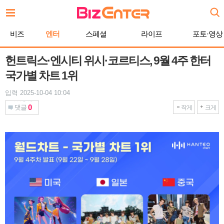
본
문
바
비즈
엔터
스페셜
라이프
포토·영상
로
가
기
헌트릭스·엔시티 위시·코르티스, 9월 4주 한터
국가별 차트 1위
입력 2025-10-04 10:04
0
댓글
작게
크게