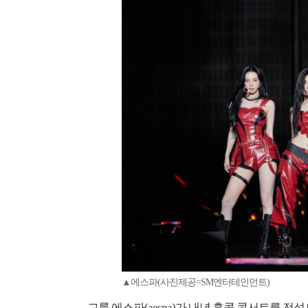
▲에스파(사진제공=SM엔터테인먼트)
그룹 에스파(aespa)가 내년 홍콩 콘서트를 전석