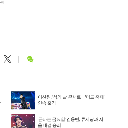
금지
이찬원, '섬의 날' 콘서트→'머드 축제'
맛
연속 출격
'금타는 금요일' 김용빈, 류지광과 저
음 대결 승리