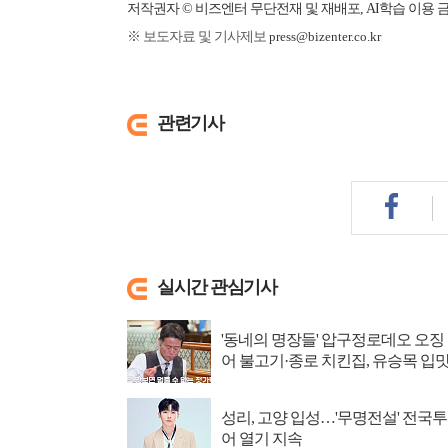
저작권자 © 비즈엔터 무단전재 및 재배포, AI학습 이용 
※ 보도자료 및 기사제보
press@bizenter.co.kr
관련기사
실시간 관심기사
'동네의 명장들' 압구정로데오 오징
어 불고기·종로 치킨집, 유승목 입
저격
성리, 고양 입성…'무명전설' 전국투
어 열기 지속