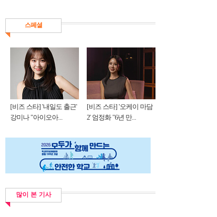
스페셜
[비즈 스타] '내일도 출근'
[비즈 스타] '오케이 마담
강미나 "아이오아...
2' 엄정화 "6년 만...
많이 본 기사