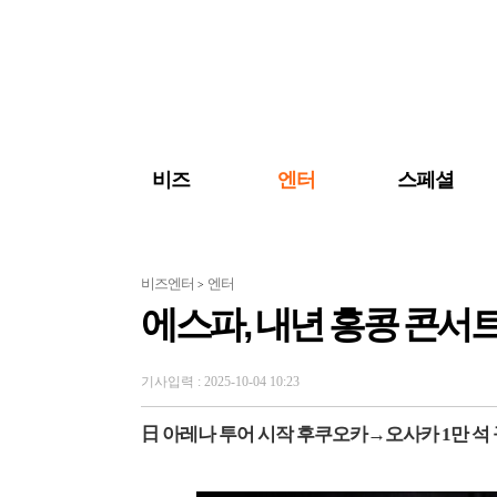
검색 바로가기
주메뉴 바로가기
주요 기사 바로가기
비즈
엔터
스페셜
비즈엔터
엔터
>
에스파, 내년 홍콩 콘서
기사입력 : 2025-10-04 10:23
日 아레나 투어 시작 후쿠오카→오사카 1만 석 규