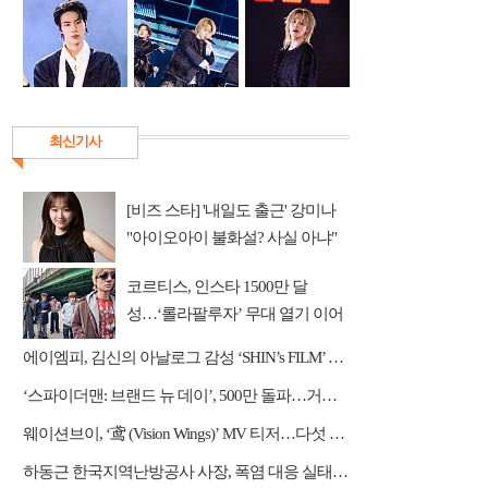
최신기사
[비즈 스타] '내일도 출근' 강미나
"아이오아이 불화설? 사실 아냐"
(인터뷰)
코르티스, 인스타 1500만 달
성…‘롤라팔루자’ 무대 열기 이어
간다
에이엠피, 김신의 아날로그 감성 ‘SHIN’s FILM’ 공개
‘스파이더맨: 브랜드 뉴 데이’, 500만 돌파…거침없는 흥행 질주
웨이션브이, ‘鸢 (Vision Wings)’ MV 티저…다섯 전사들의 강렬한 비상
하동근 한국지역난방공사 사장, 폭염 대응 실태 점검 "안전관리에 최선을 다할 것"