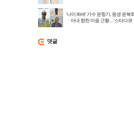
'나이 80세' 가수 윤항기, 동생 윤복
ㆍ아내 향한 마음 근황…'스타다큐
마이웨이'...
댓글