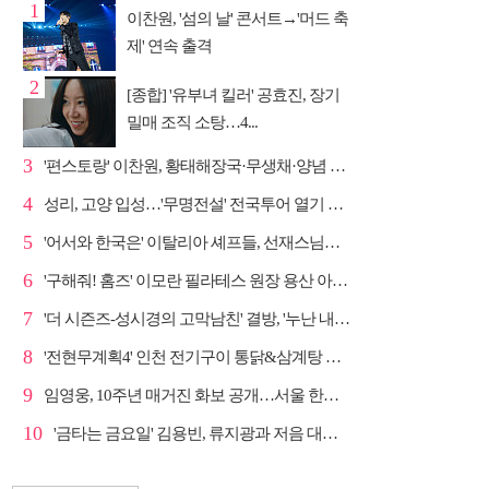
1
이찬원, '섬의 날' 콘서트→'머드 축
제' 연속 출격
2
[종합] '유부녀 킬러' 공효진, 장기
밀매 조직 소탕…4...
3
'편스토랑' 이찬원, 황태해장국·무생채·양념 목살구이 ...
4
성리, 고양 입성…'무명전설' 전국투어 열기 지속
5
'어서와 한국은' 이탈리아 셰프들, 선재스님→라연 차도...
6
'구해줘! 홈즈' 이모란 필라테스 원장 용산 아파트 방...
7
'더 시즌즈-성시경의 고막남친' 결방, '누난 내게 여자...
8
'전현무계획4' 인천 전기구이 통닭&삼계탕 노포 맛집 탐방
9
임영웅, 10주년 매거진 화보 공개…서울 한복판 대형 현...
10
'금타는 금요일' 김용빈, 류지광과 저음 대결 승리