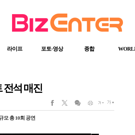
라이프
포토·영상
종합
WORL
트 전석 매진
모 총 10회 공연