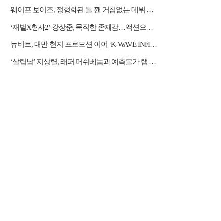
웨이프 보이즈, 정형화된 틀 깬 거침없는 데뷔 행보
‘재벌X형사2’ 강상준, 묵직한 존재감…액션으로 강렬 포문
뉴비트, 대만 현지 프로모션 이어 ‘K-WAVE INFINITY’ 무대 오른다
‘살림남’ 지상렬, 래퍼 머쉬베놈과 예측불가 랩 수업