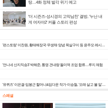
탕…4화 정체 발각 위기 예고
'더 시즌즈-성시경의 고막남친' 결방, '누난 내
게 여자야2' 커플 스토리 편성
'편스토랑' 이찬원, 황태해장국·무생채·양념 목살구이 등 윤주모 레시피 섭렵
'언니네 산지직송3' 박해준, 통영 견내량 돌미역 조업 합류…루지 체험
'유퀴즈' 이은결·임봉근 할머니&임다운 작가·이승철, '오래 살고 볼 일' 특집 출격
스페셜