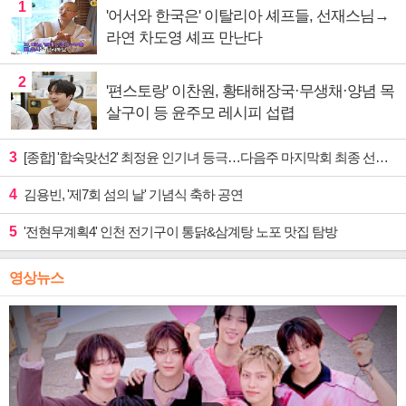
1
'어서와 한국은' 이탈리아 셰프들, 선재스님→
라연 차도영 셰프 만난다
2
'편스토랑' 이찬원, 황태해장국·무생채·양념 목
살구이 등 윤주모 레시피 섭렵
3
[종합] '합숙맞선2' 최정윤 인기녀 등극…다음주 마지막회 최종 선택 예고
4
김용빈, '제7회 섬의 날' 기념식 축하 공연
5
'전현무계획4' 인천 전기구이 통닭&삼계탕 노포 맛집 탐방
영상뉴스