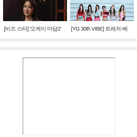
[비즈 스타] '오케이 마담2'
[YG 30th VIBE] 트레저·베
엄정화 "6년 만의 속편 제
이비몬스터, YG DNA 계승
작, 하늘의 뜻"(인터뷰)
③