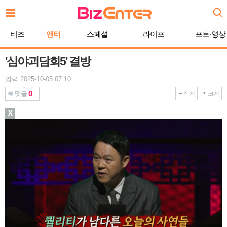
본
문
바
비즈
엔터
스페셜
라이프
포토·영상
로
가
기
'심야괴담회5' 결방
입력 2025-10-05 07:10
0
댓글
작게
크게
X