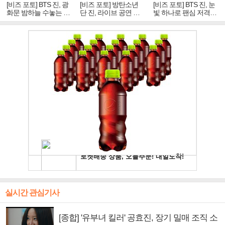
[비즈 포토] BTS 진, 광
[비즈 포토] 방탄소년
[비즈 포토] BTS 진, 눈
화문 밤하늘 수놓는 '비
단 진, 라이브 공연 중
빛 하나로 팬심 저격…
주얼 킹'의 열창
빛나는 독보적 아우라
독보적 카리스마
실시간 관심기사
[종합] '유부녀 킬러' 공효진, 장기 밀매 조직 소