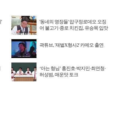
'
'동네의 명장들' 압구정로데오 오징
어 불고기·종로 치킨집, 유승목 입맛
저격
곽튜브, '재벌X형사2' 카메오 출연
저
‘아는 형님’ 홍진호·박지민·최연청·
허성범, 매운맛 토크