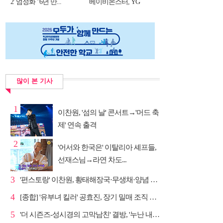
2' 엄정화 "6년 만...
베이비몬스터, YG
DNA...
많이 본 기사
1
이찬원, '섬의 날' 콘서트→'머드 축
제' 연속 출격
2
'어서와 한국은' 이탈리아 셰프들,
선재스님→라연 차도...
3
'편스토랑' 이찬원, 황태해장국·무생채·양념 목살구이 ...
4
[종합] '유부녀 킬러' 공효진, 장기 밀매 조직 소탕…4...
5
'더 시즌즈-성시경의 고막남친' 결방, '누난 내게 여자...