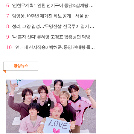
6
'전현무계획4' 인천 전기구이 통닭&삼계탕 노포 맛집 탐방
7
임영웅, 10주년 매거진 화보 공개…서울 한복판 대형 현...
8
성리, 고양 입성…'무명전설' 전국투어 열기 지속
9
'나 혼자 산다' 류혜영·고경표 함흥냉면 먹방→남산 산책
10
'언니네 산지직송3' 박해준, 통영 견내량 돌미역 조업 ...
영상뉴스