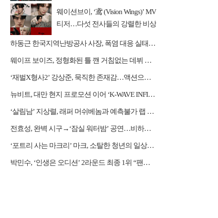
웨이션브이, ‘鸢 (Vision Wings)’ MV
티저…다섯 전사들의 강렬한 비상
하동근 한국지역난방공사 사장, 폭염 대응 실태 점검 "안전관리에 최선을 다할 것"
웨이프 보이즈, 정형화된 틀 깬 거침없는 데뷔 행보
‘재벌X형사2’ 강상준, 묵직한 존재감…액션으로 강렬 포문
뉴비트, 대만 현지 프로모션 이어 ‘K-WAVE INFINITY’ 무대 오른다
‘살림남’ 지상렬, 래퍼 머쉬베놈과 예측불가 랩 수업
전효성, 완벽 시구→‘잠실 워터밤’ 공연…비하인드 공개
‘포트리 사는 마크리’ 마크, 소탈한 청년의 일상…삼촌 육아까지 반전 매력
박민수, ‘인생은 오디션’ 2라운드 최종 1위 “팬들 응원 덕분, 성장할 것”