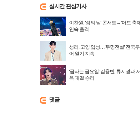
실시간 관심기사
이찬원, '섬의 날' 콘서트→'머드 축제
연속 출격
성리, 고양 입성…'무명전설' 전국투
어 열기 지속
'금타는 금요일' 김용빈, 류지광과 
음 대결 승리
댓글