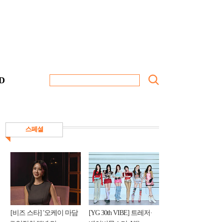
D
스페셜
[비즈 스타] '오케이 마담
[YG 30th VIBE] 트레저·