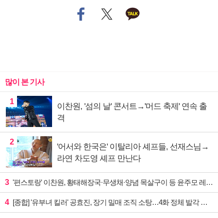
많이 본 기사
1
이찬원, '섬의 날' 콘서트→'머드 축제' 연속 출
격
2
'어서와 한국은' 이탈리아 셰프들, 선재스님→
라연 차도영 셰프 만난다
3
'편스토랑' 이찬원, 황태해장국·무생채·양념 목살구이 등 윤주모 레시피 섭렵
4
[종합] '유부녀 킬러' 공효진, 장기 밀매 조직 소탕…4화 정체 발각 위기 예고