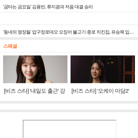
'금타는 금요일' 김용빈, 류지광과 저음 대결 승리
'동네의 명장들' 압구정로데오 오징어 불고기·종로 치킨집, 유승목 입맛 저격
스페셜
[비즈 스타] '내일도 출근' 강
[비즈 스타] '오케이 마담2'
미나 "아이오아이 불화설?
엄정화 "6년 만의 속편 제
사실 아냐"(인터뷰)
작, 하늘의 뜻"(인터뷰)