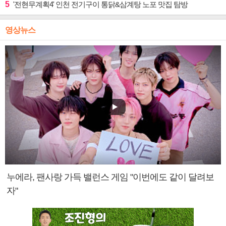
5
'전현무계획4' 인천 전기구이 통닭&삼계탕 노포 맛집 탐방
영상뉴스
누에라, 팬사랑 가득 밸런스 게임 "이번에도 같이 달려보
자"