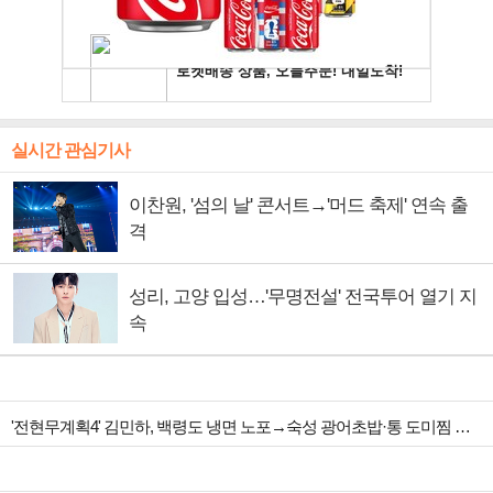
실시간 관심기사
이찬원, '섬의 날' 콘서트→'머드 축제' 연속 출
격
성리, 고양 입성…'무명전설' 전국투어 열기 지
속
'전현무계획4' 김민하, 백령도 냉면 노포→숙성 광어초밥·통 도미찜 맛집 탐방