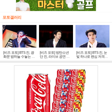
포토갤러리
[비즈 포토] BTS 진, 광
[비즈 포토] 방탄소년
[비즈 포토] BTS 진, 눈
화문 밤하늘 수놓는 '비
단 진, 라이브 공연 중
빛 하나로 팬심 저격…
주얼 킹'의 열창
빛나는 독보적 아우라
독보적 카리스마