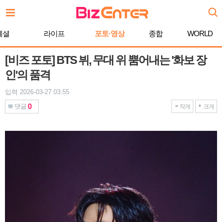
본
문
바
페셜
라이프
포토·영상
종합
WORLD
로
가
기
[비즈 포토] BTS 뷔, 무대 위 뿜어내는 '화보 장
인'의 품격
입력 2026-03-27 03:55
0
댓글
작게
크게