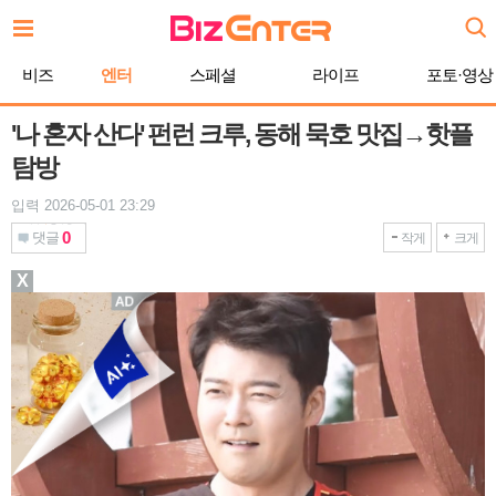
본
문
바
비즈
엔터
스페셜
라이프
포토·영상
로
가
기
'나 혼자 산다' 펀런 크루, 동해 묵호 맛집→핫플
탐방
입력 2026-05-01 23:29
0
댓글
작게
크게
X