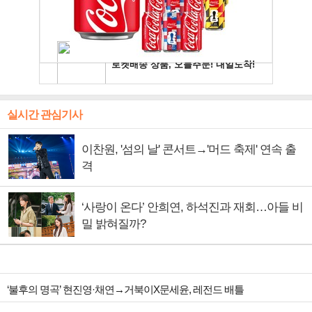
실시간 관심기사
이찬원, '섬의 날' 콘서트→'머드 축제' 연속 출
격
‘사랑이 온다’ 안희연, 하석진과 재회…아들 비
밀 밝혀질까?
‘불후의 명곡’ 현진영·채연→거북이X문세윤, 레전드 배틀