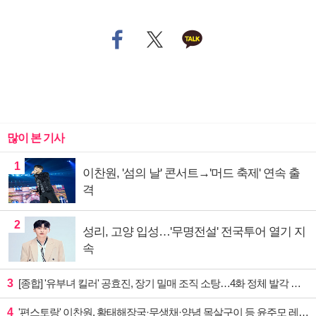
많이 본 기사
1
이찬원, '섬의 날' 콘서트→'머드 축제' 연속 출
격
2
성리, 고양 입성…'무명전설' 전국투어 열기 지
속
3
[종합] '유부녀 킬러' 공효진, 장기 밀매 조직 소탕…4화 정체 발각 위기 예고
4
'편스토랑' 이찬원, 황태해장국·무생채·양념 목살구이 등 윤주모 레시피 섭렵