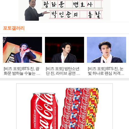
포토갤러리
[비즈 포토] BTS 진, 광
[비즈 포토] 방탄소년
[비즈 포토] BTS 진, 눈
화문 밤하늘 수놓는 '비
단 진, 라이브 공연 중
빛 하나로 팬심 저격…
주얼 킹'의 열창
빛나는 독보적 아우라
독보적 카리스마