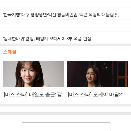
'한국기행' 대구 평양냉면·익산 황등비빈밥, 백년 식당의 대물림 맛
‘동네한바퀴’ 결방, '태양계 오디세이 3부 폭풍' 편성
스페셜
[비즈 스타] '내일도 출근' 강
[비즈 스타] '오케이 마담2'
미나 "아이오아이 불화설?
엄정화 "6년 만의 속편 제
사실 아냐"(인터뷰)
작, 하늘의 뜻"(인터뷰)