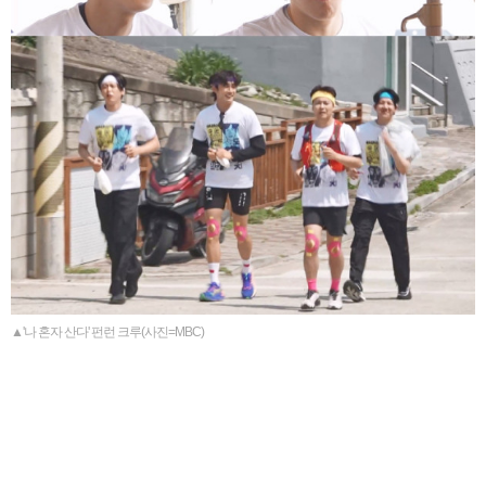
▲'나 혼자 산다' 펀런 크루(사진=MBC)