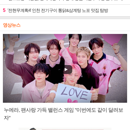
5
'전현무계획4' 인천 전기구이 통닭&삼계탕 노포 맛집 탐방
영상뉴스
누에라, 팬사랑 가득 밸런스 게임 "이번에도 같이 달려보
자"