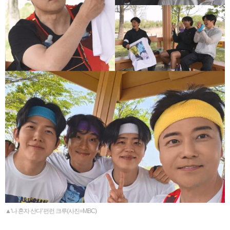
▲'나 혼자 산다' 펀런 크루(사진=MBC)