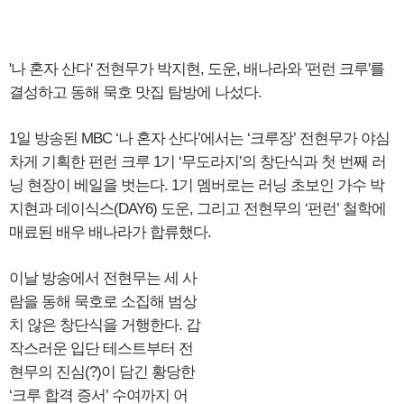
'나 혼자 산다' 전현무가 박지현, 도운, 배나라와 '펀런 크루'를
결성하고 동해 묵호 맛집 탐방에 나섰다.
1일 방송된 MBC ‘나 혼자 산다’에서는 ‘크루장’ 전현무가 야심
차게 기획한 펀런 크루 1기 ‘무도라지’의 창단식과 첫 번째 러
닝 현장이 베일을 벗는다. 1기 멤버로는 러닝 초보인 가수 박
지현과 데이식스(DAY6) 도운, 그리고 전현무의 ‘펀런’ 철학에
매료된 배우 배나라가 합류했다.
이날 방송에서 전현무는 세 사
람을 동해 묵호로 소집해 범상
치 않은 창단식을 거행한다. 갑
작스러운 입단 테스트부터 전
현무의 진심(?)이 담긴 황당한
‘크루 합격 증서’ 수여까지 어