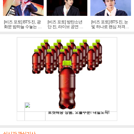
[비즈 포토] BTS 진, 광
[비즈 포토] 방탄소년
[비즈 포토] BTS 진, 눈
화문 밤하늘 수놓는 '비
단 진, 라이브 공연 중
빛 하나로 팬심 저격…
주얼 킹'의 열창
빛나는 독보적 아우라
독보적 카리스마
실시간 관심기사