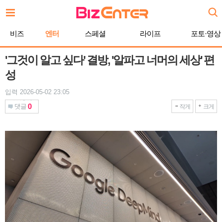
본
문
바
비즈
엔터
스페셜
라이프
포토·영상
로
가
기
'그것이 알고 싶다' 결방, '알파고 너머의 세상' 편
성
입력 2026-05-02 23:05
0
댓글
작게
크게