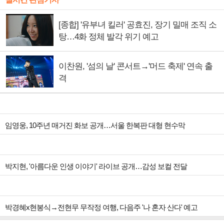
[종합] '유부녀 킬러' 공효진, 장기 밀매 조직 소
탕…4화 정체 발각 위기 예고
이찬원, '섬의 날' 콘서트→'머드 축제' 연속 출
격
임영웅, 10주년 매거진 화보 공개…서울 한복판 대형 현수막
박지현, '아름다운 인생 이야기' 라이브 공개…감성 보컬 전달
박경혜x현봉식→전현무 무작정 여행, 다음주 '나 혼자 산다' 예고