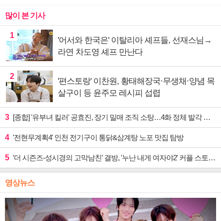
많이 본 기사
1
'어서와 한국은' 이탈리아 셰프들, 선재스님→
라연 차도영 셰프 만난다
2
'편스토랑' 이찬원, 황태해장국·무생채·양념 목
살구이 등 윤주모 레시피 섭렵
3
[종합] '유부녀 킬러' 공효진, 장기 밀매 조직 소탕…4화 정체 발각 위기 예고
4
'전현무계획4' 인천 전기구이 통닭&삼계탕 노포 맛집 탐방
5
'더 시즌즈-성시경의 고막남친' 결방, '누난 내게 여자야2' 커플 스토리 편성
영상뉴스