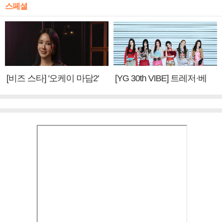
스페셜
[비즈 스타] '오케이 마담2'
[YG 30th VIBE] 트레저·베
엄정화 "6년 만의 속편 제
이비몬스터, YG DNA 계승
작, 하늘의 뜻"(인터뷰)
③