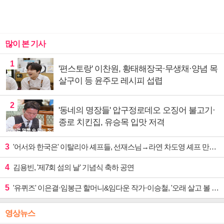
많이 본 기사
1
'편스토랑' 이찬원, 황태해장국·무생채·양념 목
살구이 등 윤주모 레시피 섭렵
2
'동네의 명장들' 압구정로데오 오징어 불고기·
종로 치킨집, 유승목 입맛 저격
3
'어서와 한국은' 이탈리아 셰프들, 선재스님→라연 차도영 셰프 만난다
4
김용빈, '제7회 섬의 날' 기념식 축하 공연
5
'유퀴즈' 이은결·임봉근 할머니&임다운 작가·이승철, '오래 살고 볼 일' 특집 출격
영상뉴스