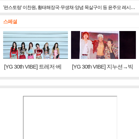
'편스토랑' 이찬원, 황태해장국·무생채·양념 목살구이 등 윤주모 레시피 섭렵
스페셜
[YG 30th VIBE] 트레저·베
[YG 30th VIBE] 지누션→빅
이비몬스터, YG DNA 계승
뱅·투애니원·블랙핑크, YG
③
만의 문법②