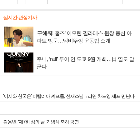
실시간 관심기사
'구해줘! 홈즈' 이모란 필라테스 원장 용산 아
파트 방문…냄비뚜껑 운동법 소개
주니, ‘null’ 투어 인 도쿄 9월 개최…日 열도 달
군다
'어서와 한국은' 이탈리아 셰프들, 선재스님→라연 차도영 셰프 만난다
김용빈, '제7회 섬의 날' 기념식 축하 공연