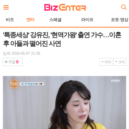
본
문
바
비즈
엔터
스페셜
라이프
포토·영상
로
가
기
'특종세상' 강유진, '현역가왕' 출연 가수…이혼
후 아들과 떨어진 사연
입력 2026-05-07 21:05
0
댓글
작게
크게