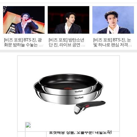
[비즈 포토] BTS 진, 광
[비즈 포토] 방탄소년
[비즈 포토] BTS 진, 눈
화문 밤하늘 수놓는 '비
단 진, 라이브 공연 중
빛 하나로 팬심 저격…
주얼 킹'의 열창
빛나는 독보적 아우라
독보적 카리스마