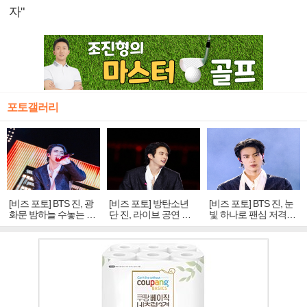
자"
포토갤러리
[비즈 포토] BTS 진, 광
[비즈 포토] 방탄소년
[비즈 포토] BTS 진, 눈
화문 밤하늘 수놓는 '비
단 진, 라이브 공연 중
빛 하나로 팬심 저격…
주얼 킹'의 열창
빛나는 독보적 아우라
독보적 카리스마