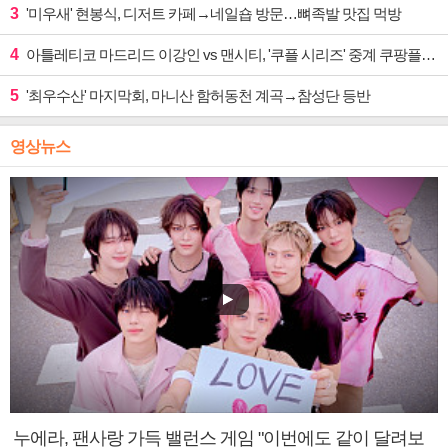
3
'미우새' 현봉식, 디저트 카페→네일숍 방문…뼈족발 맛집 먹방
4
아틀레티코 마드리드 이강인 vs 맨시티, '쿠플 시리즈' 중계 쿠팡플레이
5
'최우수산' 마지막회, 마니산 함허동천 계곡→참성단 등반
영상뉴스
누에라, 팬사랑 가득 밸런스 게임 "이번에도 같이 달려보