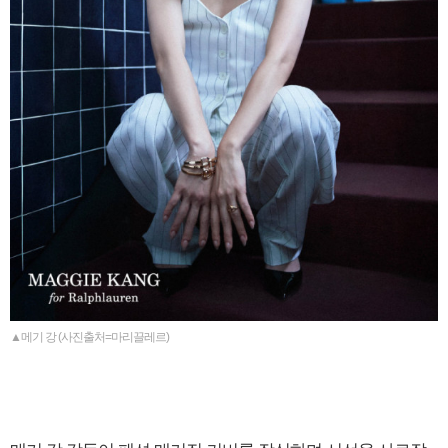
▲메기 강 (사진출처=마리끌레르)