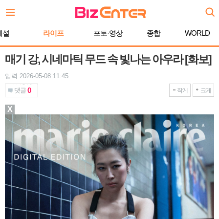
본
문
바
페셜
라이프
포토·영상
종합
WORLD
로
가
기
매기 강, 시네마틱 무드 속 빛나는 아우라 [화보]
입력 2026-05-08 11:45
0
댓글
작게
크게
X