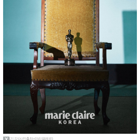
▲메기 강 (사진출처=마리끌레르)
X