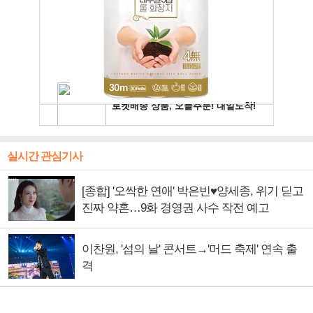
실시간 관심기사
[종합] '오싹한 연애' 박은빈♥양세종, 위기 딛고
진짜 약혼…9화 경영권 사수 작전 예고
이찬원, '섬의 날' 콘서트→'머드 축제' 연속 출
격