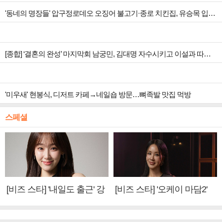
'동네의 명장들' 압구정로데오 오징어 불고기·종로 치킨집, 유승목 입맛 저격
[종합] ‘결혼의 완성’ 마지막회 남궁민, 김대명 자수시키고 이설과 따뜻한 안녕
'미우새' 현봉식, 디저트 카페→네일숍 방문…뼈족발 맛집 먹방
스페셜
[비즈 스타] '내일도 출근' 강
[비즈 스타] '오케이 마담2'
미나 "아이오아이 불화설?
엄정화 "6년 만의 속편 제
사실 아냐"(인터뷰)
작, 하늘의 뜻"(인터뷰)