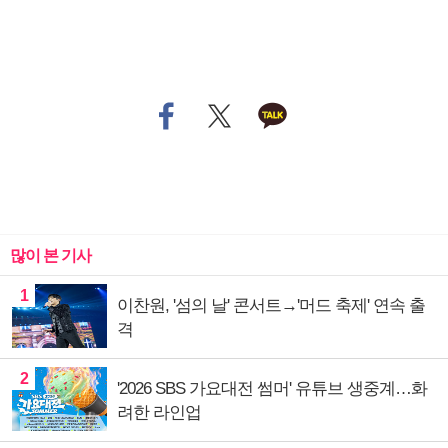
많이 본 기사
1
이찬원, '섬의 날' 콘서트→'머드 축제' 연속 출
격
2
'2026 SBS 가요대전 썸머' 유튜브 생중계…화
려한 라인업