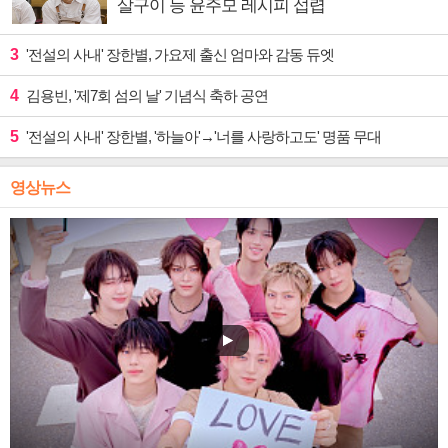
살구이 등 윤주모 레시피 섭렵
3
'전설의 사내' 장한별, 가요제 출신 엄마와 감동 듀엣
4
김용빈, '제7회 섬의 날' 기념식 축하 공연
5
'전설의 사내' 장한별, '하늘아'→'너를 사랑하고도' 명품 무대
영상뉴스