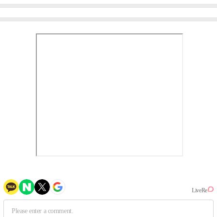
이비몬스터, YG DNA 계승
뱅·투애니원·블랙핑크, YG
③
만의 문법②