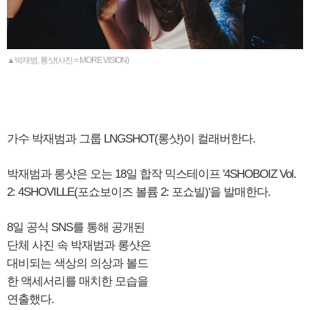
▲박재범, 롱샷(사진 = MORE VISION)
가수 박재범과 그룹 LNGSHOT(롱샷)이 컬래버한다.
박재범과 롱샷은 오는 18일 합작 믹스테이프 '4SHOBOIZ Vol.
2: 4SHOVILLE(포쇼보이즈 볼륨 2: 포쇼빌)'을 발매한다.
8일 공식 SNS를 통해 공개된
단체 사진 속 박재범과 롱샷은
대비되는 색상의 의상과 볼드
한 액세서리를 매치한 모습을
연출했다.