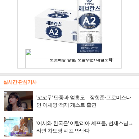
실시간 관심기사
'꼬꼬무' 단종과 엄흥도…장항준·프로미스나
인 이채영·적재 게스트 출연
'어서와 한국은' 이탈리아 셰프들, 선재스님→
라연 차도영 셰프 만난다