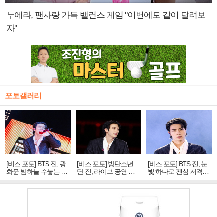
누에라, 팬사랑 가득 밸런스 게임 "이번에도 같이 달려보
자"
포토갤러리
[비즈 포토] BTS 진, 광
[비즈 포토] 방탄소년
[비즈 포토] BTS 진, 눈
화문 밤하늘 수놓는 '비
단 진, 라이브 공연 중
빛 하나로 팬심 저격…
주얼 킹'의 열창
빛나는 독보적 아우라
독보적 카리스마