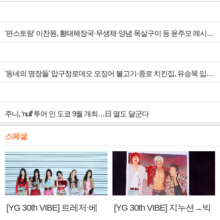
'편스토랑' 이찬원, 황태해장국·무생채·양념 목살구이 등 윤주모 레시피 섭렵
'동네의 명장들' 압구정로데오 오징어 불고기·종로 치킨집, 유승목 입맛 저격
주니, ‘null’ 투어 인 도쿄 9월 개최…日 열도 달군다
스페셜
[YG 30th VIBE] 트레저·베
[YG 30th VIBE] 지누션→빅