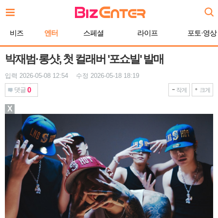
본
문
바
비즈
엔터
스페셜
라이프
포토·영상
로
가
기
박재범·롱샷, 첫 컬래버 '포쇼빌' 발매
입력 2026-05-08 12:54 수정 2026-05-18 18:19
0
댓글
작게
크게
X