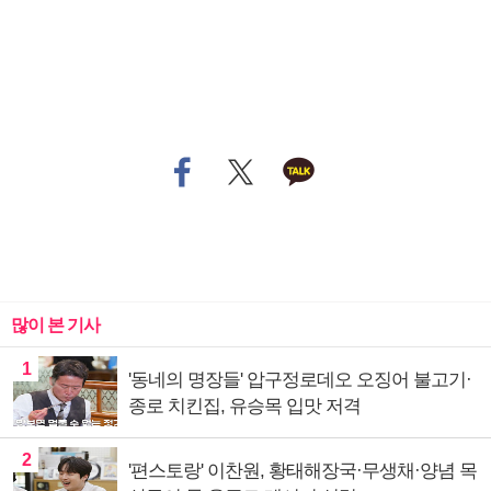
많이 본 기사
1
'동네의 명장들' 압구정로데오 오징어 불고기·
종로 치킨집, 유승목 입맛 저격
2
'편스토랑' 이찬원, 황태해장국·무생채·양념 목