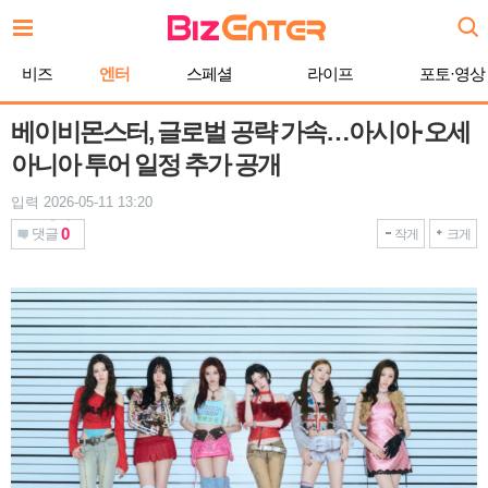
본
문
바
비즈
엔터
스페셜
라이프
포토·영상
로
가
기
베이비몬스터, 글로벌 공략 가속…아시아·오세
아니아 투어 일정 추가 공개
입력 2026-05-11 13:20
0
댓글
작게
크게