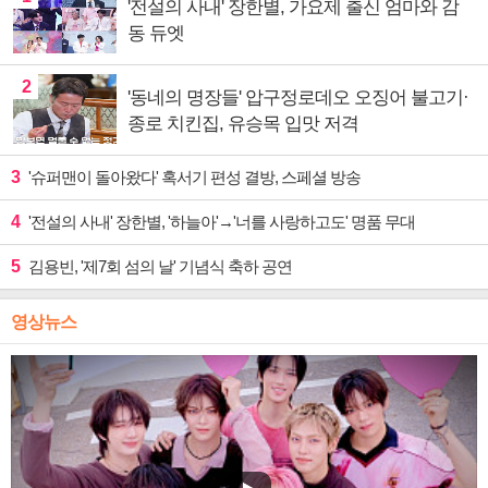
'전설의 사내' 장한별, 가요제 출신 엄마와 감
동 듀엣
2
'동네의 명장들' 압구정로데오 오징어 불고기·
종로 치킨집, 유승목 입맛 저격
3
'슈퍼맨이 돌아왔다' 혹서기 편성 결방, 스페셜 방송
4
'전설의 사내' 장한별, '하늘아'→'너를 사랑하고도' 명품 무대
5
김용빈, '제7회 섬의 날' 기념식 축하 공연
영상뉴스