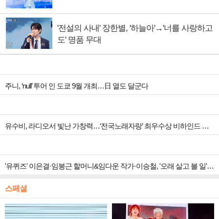
'전설의 사내' 장한별, '하늘아'→'너를 사랑하고
도' 명품 무대
주니, ‘null’ 투어 인 도쿄 9월 개최…日 열도 달군다
유수비, 라디오서 빛난 가창력…‘전국노래자랑’ 최우수상 비하인드 공개
'유퀴즈' 이은결·임봉근 할머니&임다운 작가·이승철, '오래 살고 볼 일' 특집 출격
스페셜