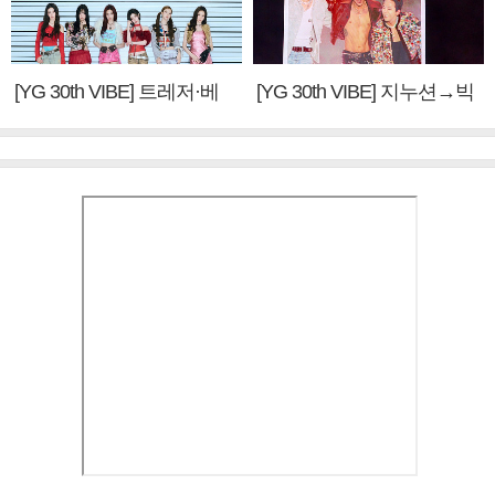
[YG 30th VIBE] 트레저·베
[YG 30th VIBE] 지누션→빅
이비몬스터, YG DNA 계승
뱅·투애니원·블랙핑크, YG
③
만의 문법②