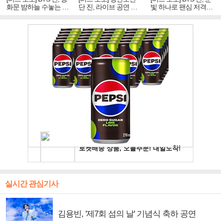
화문 밤하늘 수놓는 '비
단 진, 라이브 공연 중
빛 하나로 팬심 저격…
주얼 킹'의 열창
빛나는 독보적 아우라
독보적 카리스마
실시간 관심기사
김용빈, '제7회 섬의 날' 기념식 축하 공연