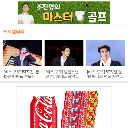
포토갤러리
[비즈 포토] BTS 진, 광
[비즈 포토] 방탄소년
[비즈 포토] BTS 진, 눈
화문 밤하늘 수놓는 '비
단 진, 라이브 공연 중
빛 하나로 팬심 저격…
주얼 킹'의 열창
빛나는 독보적 아우라
독보적 카리스마