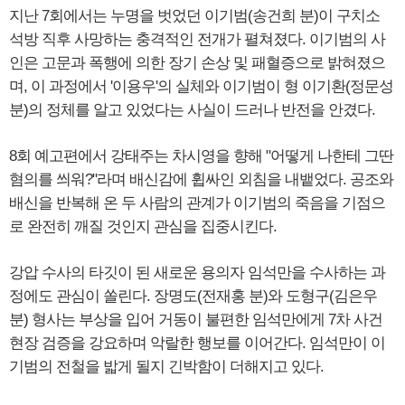
지난 7회에서는 누명을 벗었던 이기범(송건희 분)이 구치소
석방 직후 사망하는 충격적인 전개가 펼쳐졌다. 이기범의 사
인은 고문과 폭행에 의한 장기 손상 및 패혈증으로 밝혀졌으
며, 이 과정에서 '이용우'의 실체와 이기범이 형 이기환(정문성
분)의 정체를 알고 있었다는 사실이 드러나 반전을 안겼다.
8회 예고편에서 강태주는 차시영을 향해 "어떻게 나한테 그딴
혐의를 씌워?"라며 배신감에 휩싸인 외침을 내뱉었다. 공조와
배신을 반복해 온 두 사람의 관계가 이기범의 죽음을 기점으
로 완전히 깨질 것인지 관심을 집중시킨다.
강압 수사의 타깃이 된 새로운 용의자 임석만을 수사하는 과
정에도 관심이 쏠린다. 장명도(전재홍 분)와 도형구(김은우
분) 형사는 부상을 입어 거동이 불편한 임석만에게 7차 사건
현장 검증을 강요하며 악랄한 행보를 이어간다. 임석만이 이
기범의 전철을 밟게 될지 긴박함이 더해지고 있다.