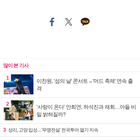
많이 본 기사
1
이찬원, '섬의 날' 콘서트→'머드 축제' 연속 출
격
2
‘사랑이 온다’ 안희연, 하석진과 재회…아들 비
밀 밝혀질까?
3
성리, 고양 입성…'무명전설' 전국투어 열기 지속