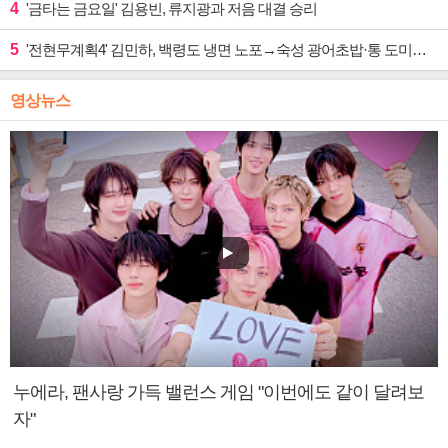
4
'금타는 금요일' 김용빈, 류지광과 저음 대결 승리
5
'전현무계획4' 김민하, 백령도 냉면 노포→숙성 광어초밥·통 도미찜 맛집 탐방
영상뉴스
누에라, 팬사랑 가득 밸런스 게임 "이번에도 같이 달려보
자"