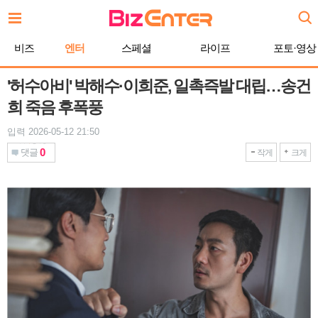
본
문
바
비즈
엔터
스페셜
라이프
포토·영상
로
가
기
'허수아비' 박해수·이희준, 일촉즉발 대립…송건
희 죽음 후폭풍
입력 2026-05-12 21:50
0
댓글
작게
크게