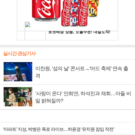
실시간 관심기사
이찬원, '섬의 날' 콘서트→'머드 축제' 연속 출
격
‘사랑이 온다’ 안희연, 하석진과 재회…아들 비
밀 밝혀질까?
‘아파트’ 지성, 박병은 폭로 라이브…하윤경 ‘유치원 잠입 작전’