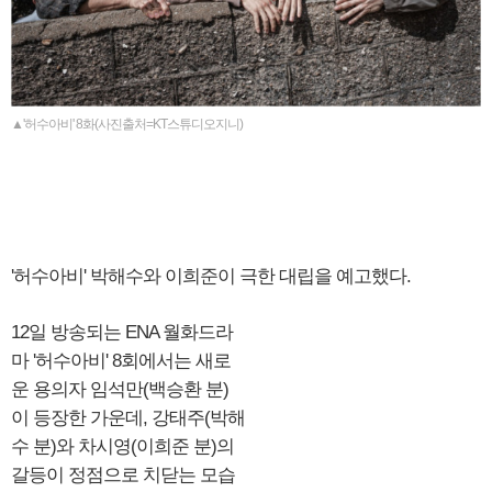
▲'허수아비' 8화(사진출처=KT스튜디오지니)
'허수아비' 박해수와 이희준이 극한 대립을 예고했다.
12일 방송되는 ENA 월화드라
마 '허수아비' 8회에서는 새로
운 용의자 임석만(백승환 분)
이 등장한 가운데, 강태주(박해
수 분)와 차시영(이희준 분)의
갈등이 정점으로 치닫는 모습