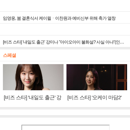
임영웅, 붐 결혼식서 케이윌ㆍ이찬원과 예비신부 위해 축가 열창
[비즈 스타] '내일도 출근' 강미나 "아이오아이 불화설? 사실 아냐"(인터뷰)
스페셜
[비즈 스타] '내일도 출근' 강
[비즈 스타] '오케이 마담2'
미나 "아이오아이 불화설?
엄정화 "6년 만의 속편 제
사실 아냐"(인터뷰)
작, 하늘의 뜻"(인터뷰)