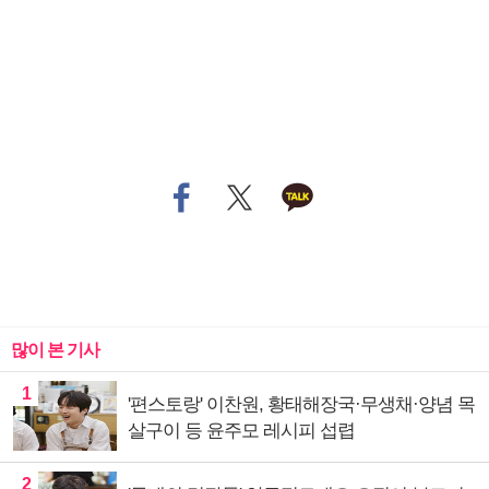
많이 본 기사
1
'편스토랑' 이찬원, 황태해장국·무생채·양념 목
살구이 등 윤주모 레시피 섭렵
2