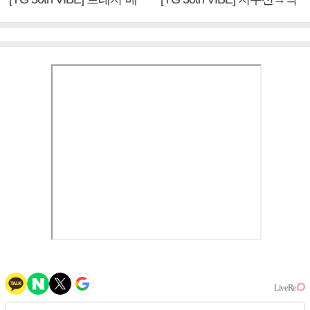
이비몬스터, YG DNA 계승
뱅·투애니원·블랙핑크, YG
③
만의 문법②