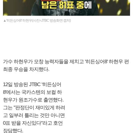
▲'히든싱어8' 하현우(사진=JTBC 방송화면 캡처)
가수 하현우가 모창 능력자들을 제치고 '히든싱어8' 하현우 편
최종 우승을 차지했다.
12일 방송된 JTBC '히든싱어
8'에서는 국카스텐의 보컬 하
현우가 원조가수로 출연했다.
그는 "판정단이 재미있게 하려
고 일부러 틀리는 것만 아니면
0표 받을 자신있다"라고 호언
장담했다.