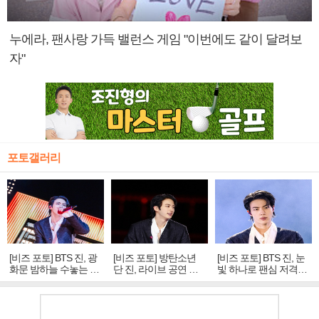
누에라, 팬사랑 가득 밸런스 게임 "이번에도 같이 달려보
자"
포토갤러리
[비즈 포토] BTS 진, 광
[비즈 포토] 방탄소년
[비즈 포토] BTS 진, 눈
화문 밤하늘 수놓는 '비
단 진, 라이브 공연 중
빛 하나로 팬심 저격…
주얼 킹'의 열창
빛나는 독보적 아우라
독보적 카리스마