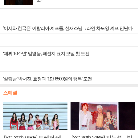
'어서와 한국은' 이탈리아 셰프들, 선재스님→라연 차도영 셰프 만난다
'데뷔 10주년' 임영웅, 패션지 표지 모델 첫 도전
‘살림남’ 박서진, 효정과 ‘1만 6500원의 행복’ 도전
스페셜
[YG 30th VIBE] 트레저·베
[YG 30th VIBE] 지누션→빅