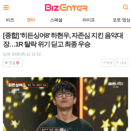
본
문
바
비즈
엔터
스페셜
라이프
포토·영상
로
가
기
[종합] '히든싱어8' 하현우, 자존심 지킨 음악대
장…1R 탈락 위기 딛고 최종 우승
입력 2026-05-12 22:52
0
댓글
작게
크게