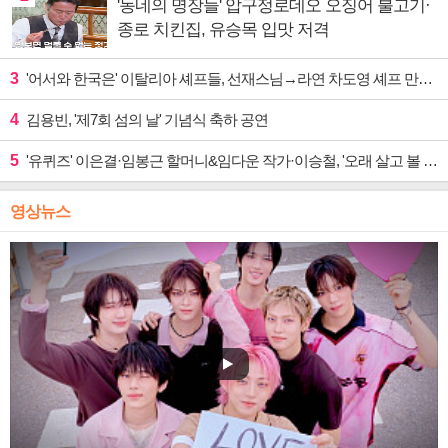
'동네의 명장들' 압구정로데오 오징어 불고기·
종로 치킨집, 유승목 입맛 저격
3
'어서와 한국은' 이탈리아 셰프들, 선재스님→라연 차도영 셰프 만난다
4
김용빈, '제7회 섬의 날' 기념식 축하 공연
5
'유퀴즈' 이은결·임봉근 할머니&임다운 작가·이승철, '오래 살고 볼 일' 특집 출격
영상뉴스