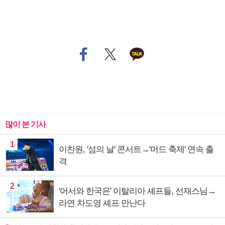
많이 본 기사
1
이찬원, '섬의 날' 콘서트→'머드 축제' 연속 출
격
2
'어서와 한국은' 이탈리아 셰프들, 선재스님→
라연 차도영 셰프 만난다