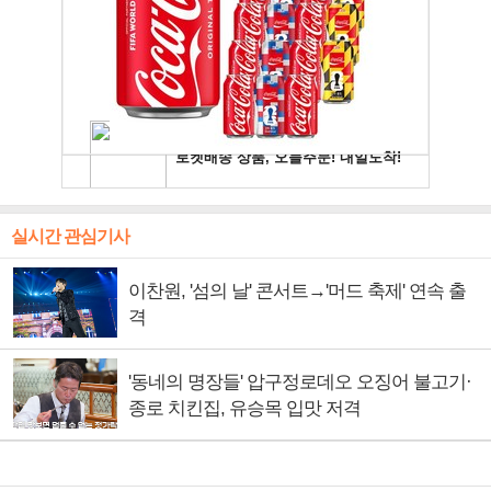
실시간 관심기사
이찬원, '섬의 날' 콘서트→'머드 축제' 연속 출
격
'동네의 명장들' 압구정로데오 오징어 불고기·
종로 치킨집, 유승목 입맛 저격