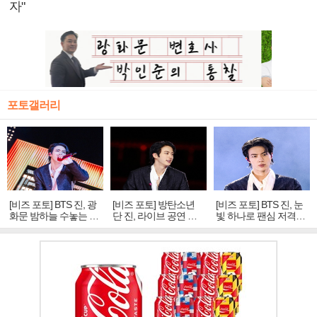
자"
포토갤러리
[비즈 포토] BTS 진, 광
[비즈 포토] 방탄소년
[비즈 포토] BTS 진, 눈
화문 밤하늘 수놓는 '비
단 진, 라이브 공연 중
빛 하나로 팬심 저격…
주얼 킹'의 열창
빛나는 독보적 아우라
독보적 카리스마