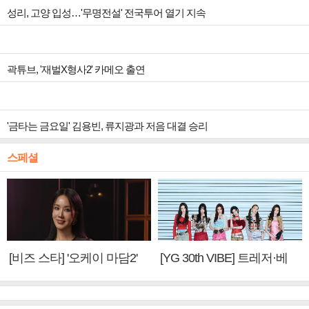
성리, 고양 입성…'무명전설' 전국투어 열기 지속
곽튜브, '재벌X형사2' 카메오 출연
'금타는 금요일' 김용빈, 류지광과 저음 대결 승리
스페셜
[비즈 스타] '오케이 마담2'
[YG 30th VIBE] 트레저·베
엄정화 "6년 만의 속편 제
이비몬스터, YG DNA 계승
작, 하늘의 뜻"(인터뷰)
③