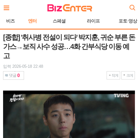
본
문
바
비즈
엔터
스페셜
라이프
포토·영상
로
가
기
[종합] '취사병 전설이 되다' 박지훈, 귀순 부른 돈
가스→보직 사수 성공…4화 간부식당 이동 예
고
입력 2026-05-18 22:48
0
댓글
작게
크게