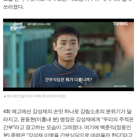
쓰러졌다.
▲'취사병 전설이 되다' 4화 예고(사진=티빙)
4회 예고에선 강성재의 손맛 하나로 강림소초의 분위기가 달
라지고, 윤동현(이홍내 분) 병장은 강성재에게 "우리의 주적은
간부"라고 경고하는 모습이 그려졌다. 여기에 백춘익(정웅인
분) 중령은 "강성재 이병을 간부식당으로 데려올까 한다"라고