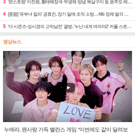
3
'편스토랑' 이찬원, 황태해장국·무생채·양념 목살구이 등 윤주모 레시피 섭렵
4
[종합] '유부녀 킬러' 공효진, 장기 밀매 조직 소탕…4화 정체 발각 위기 예고
5
'더 시즌즈-성시경의 고막남친' 결방, '누난 내게 여자야2' 커플 스토리 편성
영상뉴스
누에라, 팬사랑 가득 밸런스 게임 "이번에도 같이 달려보