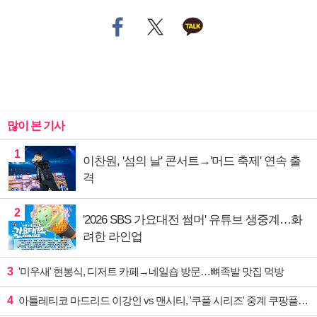
많이 본 기사
1
이찬원, '섬의 날' 콘서트→'머드 축제' 연속 출
격
2
'2026 SBS 가요대전 썸머' 유튜브 생중계…화
려한 라인업
3
'미우새' 현봉식, 디저트 카페→네일숍 방문…뼈족발 맛집 먹방
4
아틀레티코 마드리드 이강인 vs 맨시티, '쿠플 시리즈' 중계 쿠팡플레이