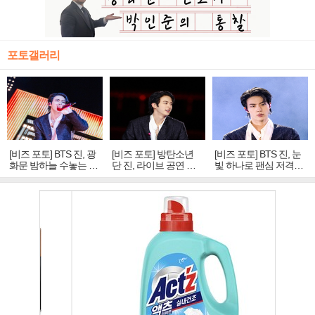
포토갤러리
[비즈 포토] BTS 진, 광
[비즈 포토] 방탄소년
[비즈 포토] BTS 진, 눈
화문 밤하늘 수놓는 '비
단 진, 라이브 공연 중
빛 하나로 팬심 저격…
주얼 킹'의 열창
빛나는 독보적 아우라
독보적 카리스마