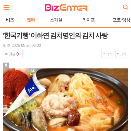
본
문
바
비즈
엔터
스페셜
라이프
포토·영상
로
가
기
'한국기행' 이하연 김치명인의 김치 사랑
입력 2026-05-20 06:00
0
댓글
작게
크게
X