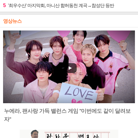
5
'최우수산' 마지막회, 마니산 함허동천 계곡→참성단 등반
영상뉴스
누에라, 팬사랑 가득 밸런스 게임 "이번에도 같이 달려보
자"