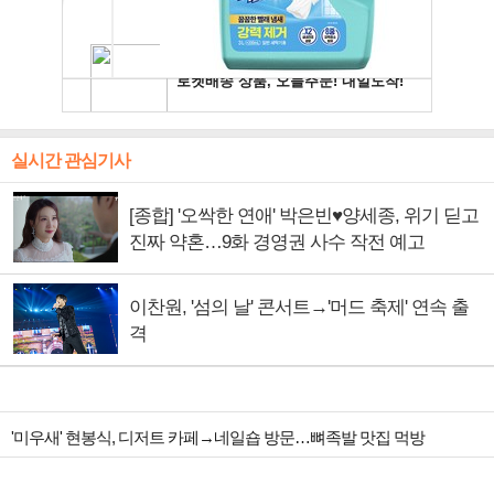
실시간 관심기사
[종합] '오싹한 연애' 박은빈♥양세종, 위기 딛고
진짜 약혼…9화 경영권 사수 작전 예고
이찬원, '섬의 날' 콘서트→'머드 축제' 연속 출
격
'미우새' 현봉식, 디저트 카페→네일숍 방문…뼈족발 맛집 먹방