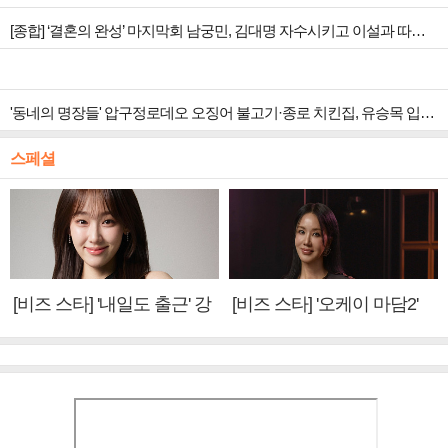
[종합] ‘결혼의 완성’ 마지막회 남궁민, 김대명 자수시키고 이설과 따뜻한 안녕
'동네의 명장들' 압구정로데오 오징어 불고기·종로 치킨집, 유승목 입맛 저격
스페셜
[비즈 스타] '내일도 출근' 강
[비즈 스타] '오케이 마담2'
미나 "아이오아이 불화설?
엄정화 "6년 만의 속편 제
사실 아냐"(인터뷰)
작, 하늘의 뜻"(인터뷰)