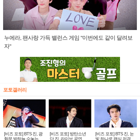
누에라, 팬사랑 가득 밸런스 게임 "이번에도 같이 달려보
자"
포토갤러리
[비즈 포토] BTS 진, 광
[비즈 포토] 방탄소년
[비즈 포토] BTS 진, 눈
화문 밤하늘 수놓는 '비
단 진, 라이브 공연 중
빛 하나로 팬심 저격…