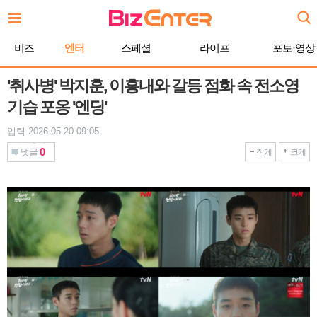
본
문
바
비즈
엔터
스페셜
라이프
포토·영상
로
가
기
'취사병' 박지훈, 이홍내와 갈등 점화 속 전소영
기습 포옹 '엔딩'
입력 2026-05-20 09:05
0
댓글
작게
크게