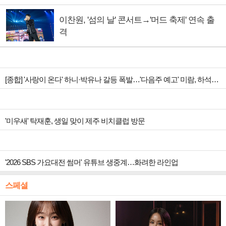
이찬원, '섬의 날' 콘서트→'머드 축제' 연속 출
격
[종합] '사랑이 온다' 하니·박유나 갈등 폭발…'다음주 예고' 미람, 하석진 아들 의심
'미우새' 탁재훈, 생일 맞이 제주 비치클럽 방문
'2026 SBS 가요대전 썸머' 유튜브 생중계…화려한 라인업
스페셜