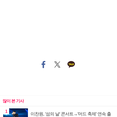
많이 본 기사
1
이찬원, '섬의 날' 콘서트→'머드 축제' 연속 출