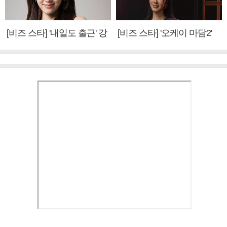
[비즈 스타] '내일도 출근' 강
[비즈 스타] '오케이 마담2'
미나 "아이오아이 불화설?
엄정화 "6년 만의 속편 제
사실 아냐"(인터뷰)
작, 하늘의 뜻"(인터뷰)