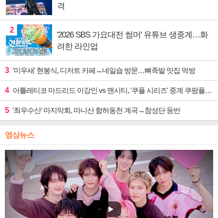
격
2
'2026 SBS 가요대전 썸머' 유튜브 생중계…화
려한 라인업
3
'미우새' 현봉식, 디저트 카페→네일숍 방문…뼈족발 맛집 먹방
4
아틀레티코 마드리드 이강인 vs 맨시티, '쿠플 시리즈' 중계 쿠팡플레이
5
'최우수산' 마지막회, 마니산 함허동천 계곡→참성단 등반
영상뉴스