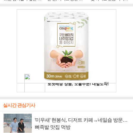
주얼 킹'의 열창
빛나는 독보적 아우라
독보적 카리스마
실시간 관심기사
'미우새' 현봉식, 디저트 카페→네일숍 방문…
뼈족발 맛집 먹방